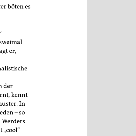
er böten es
f
 zweimal
gt er,
alistische
n der
rnt, kennt
uster. In
eden – so
n Werders
t „cool“