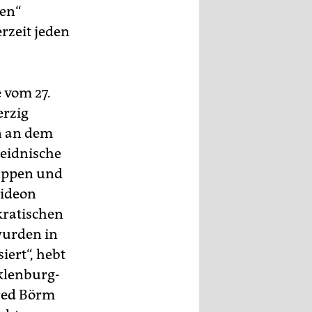
ben“
erzeit jeden
e vom 27.
erzig
n an dem
heidnische
ruppen und
Gideon
kratischen
wurden in
iert“, hebt
klenburg-
red Börm