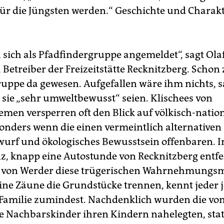
 für die Jüngsten werden.“ Geschichte und Charakt
 sich als Pfadfindergruppe angemeldet“, sagt Ola
 Betreiber der Freizeitstätte Recknitzberg. Schon
ruppe da gewesen. Aufgefallen wäre ihm nichts, sa
 sie „sehr umweltbewusst“ seien. Klischees von
emen versperren oft den Blick auf völkisch-nation
sonders wenn die einen vermeintlich alternativen
urf und ökologisches Bewusstsein offenbaren. I
z, knapp eine Autostunde von Recknitzberg entfe
e von Werder diese trügerischen Wahrnehmungsm
eine Zäune die Grundstücke trennen, kennt jeder j
 Familie zumindest. Nachdenklich wurden die vo
ie Nachbarskinder ihren Kindern nahelegten, stat