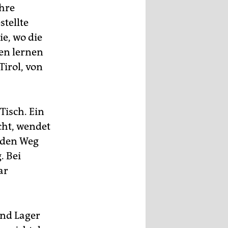
ihre
stellte
e, wo die
en lernen
Tirol, von
Tisch. Ein
ht, wendet
o den Weg
. Bei
ar
und Lager