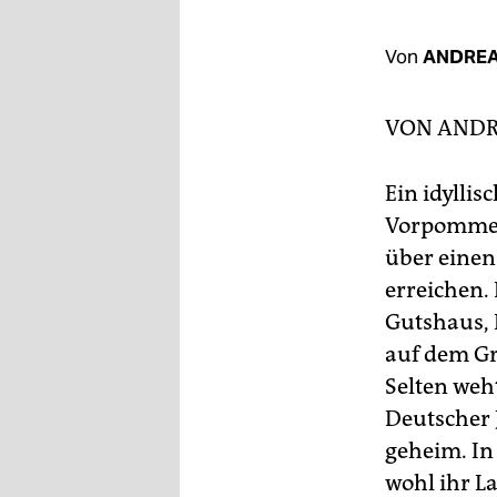
berlin
nord
Von
ANDREA
wahrheit
VON
ANDR
verlag
Ein idylli
verlag
Vorpommer
veranstaltungen
über einen 
shop
erreichen. 
Gutshaus, 
fragen & hilfe
auf dem Gr
unterstützen
Selten weh
abo
Deutscher 
geheim. In
genossenschaft
wohl ihr L