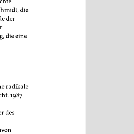
echte
hmidt, die
de der
r
, die eine
ne radikale
ht. 1987
r des
avon