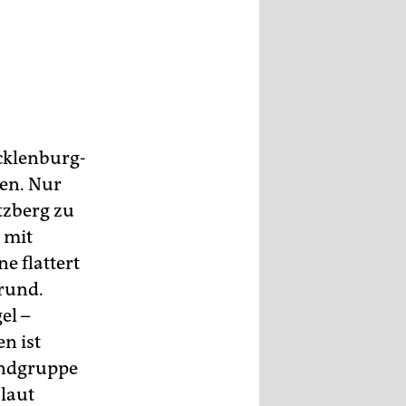
ecklenburg-
en. Nur
tzberg zu
e mit
e flattert
rund.
el –
n ist
endgruppe
 laut