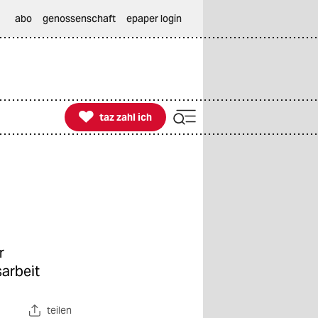
abo
genossenschaft
epaper login

taz zahl ich
taz zahl ich
r
arbeit
teilen