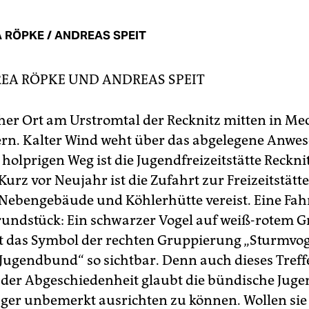
 RÖPKE / ANDREAS SPEIT
EA RÖPKE
UND
ANDREAS SPEIT
scher Ort am Urstromtal der Recknitz mitten in M
n. Kalter Wind weht über das abgelegene Anwes
holprigen Weg ist die Jugendfreizeitstätte Reckni
Kurz vor Neujahr ist die Zufahrt zur Freizeitstätt
Nebengebäude und Köhlerhütte vereist. Eine Fahn
undstück: Ein schwarzer Vogel auf weiß-rotem G
t das Symbol der rechten Gruppierung „Sturmvog
Jugendbund“ so sichtbar. Denn auch dieses Treffe
 der Abgeschiedenheit glaubt die bündische Jug
ager unbemerkt ausrichten zu können. Wollen sie