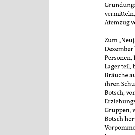
epaper login
Gründungsf
vermitteln,
Atemzug ve
Zum „Neujah
Dezember 
Personen, 
Lager teil
Bräuche au
ihren Schu
Botsch, vo
Erziehungs
Gruppen, wi
Botsch her
Vorpommer