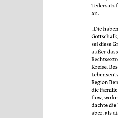
Teilersatz
an.
„Die haben
Gottschalk,
sei diese G
außer dass
Rechtsextr
Kreise. Be
Lebensentw
Region Ben
die Famili
Ilow, wo k
dachte die
aber, als d