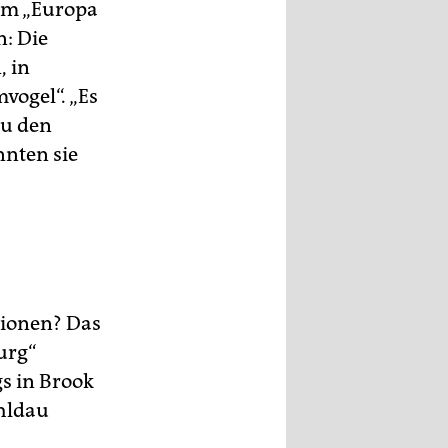
vom „Europa
n: Die
, in
vogel“. „Es
zu den
nnten sie
gionen? Das
urg“
gs in Brook
ehldau