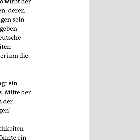
o wirbt der
en, deren
gen sein
egeben
eutsche
äten
terium die
agt ein
. Mitte der
s der
gen“
ichkeiten
könnte ein