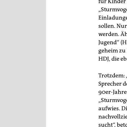
für Kinder
„Sturmvoge
Einladunge
sollen. Nu
werden. Äh
Jugend“ (H
geheim zu 
HDJ, die e
Trotzdem: „
Sprecher d
90er-Jahre
„Sturmvoge
aufwies. D
nachvollzi
sucht“, bet