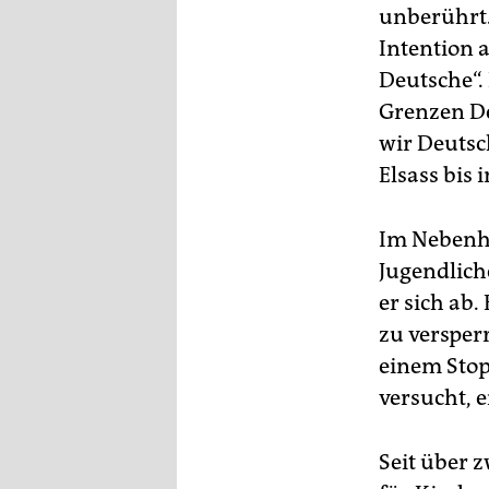
unberührt.
Intention a
Deutsche“.
Grenzen De
wir Deutsc
Elsass bis 
Im Nebenha
Jugendlich
er sich ab
zu versperr
einem Stop
versucht, 
Seit über 