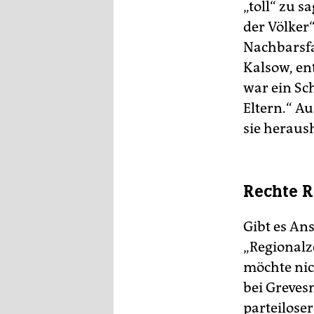
„toll“ zu 
der Völker“
Nachbarsfa
Kalsow, ent
war ein Sch
Eltern.“ Au
sie heraus
Rechte R
Gibt es An
„Regional
möchte nic
bei Greves
parteilose