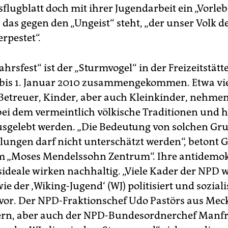
lugblatt doch mit ihrer Jugendarbeit ein „Vorle
 das gegen den „Ungeist“ steht, „der unser Volk d
rpestet“.
rsfest“ ist der „Sturmvogel“ in der Freizeitstätt
bis 1. Januar 2010 zusammengekommen. Etwa vi
Betreuer, Kinder, aber auch Kleinkinder, nehme
, bei dem vermeintlich völkische Traditionen und 
sgelebt werden. „Die Bedeutung von solchen G
lungen darf nicht unterschätzt werden“, betont 
m „Moses Mendelssohn Zentrum“. Ihre antidemo
ideale wirken nachhaltig. „Viele Kader der NPD 
e der ‚Wiking-Jugend‘ (WJ) politisiert und sozialis
vor. Der NPD-Fraktionschef Udo Pastörs aus Mec
n, aber auch der NPD-Bundesordnerchef Manf