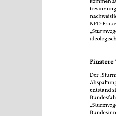
kommen aus
Gesinnung 
nachweisli
NPD-Frauen
„Sturmvogel
ideologisch
Finstere
Der „Sturmv
Abspaltung
entstand s
Bundesfahr
„Sturmvoge
Bundesinne