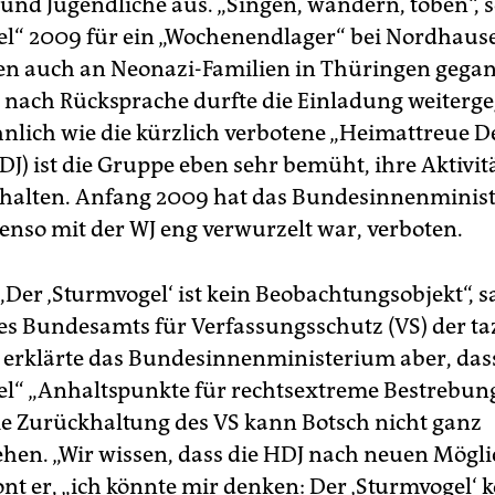
 und Jugendliche aus. „Singen, wandern, toben“, s
l“ 2009 für ein „Wochenendlager“ bei Nordhaus
n auch an Neonazi-Familien in Thüringen gegan
r nach Rücksprache durfte die Einladung weiterg
nlich wie die kürzlich verbotene „Heimattreue D
DJ) ist die Gruppe eben sehr bemüht, ihre Aktivit
halten. Anfang 2009 hat das Bundesinnenminis
benso mit der WJ eng verwurzelt war, verboten.
Der ‚Sturmvogel‘ ist kein Beobachtungsobjekt“, s
es Bundesamts für Verfassungsschutz (VS) der taz
 erklärte das Bundesinnenministerium aber, das
l“ „Anhaltspunkte für rechtsextreme Bestrebun
ie Zurückhaltung des VS kann Botsch nicht ganz
ehen. „Wir wissen, dass die HDJ nach neuen Mögl
ont er, „ich könnte mir denken: Der ‚Sturmvogel‘ 