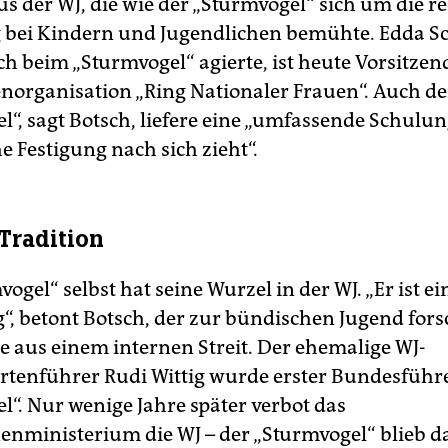
 der WJ, die wie der „Sturmvogel“ sich um die r
bei Kindern und Jugendlichen bemühte. Edda Sc
ch beim „Sturmvogel“ agierte, ist heute Vorsitzen
organisation „Ring Nationaler Frauen“. Auch de
“, sagt Botsch, liefere eine „umfassende Schulung
e Festigung nach sich zieht“.
 Tradition
ogel“ selbst hat seine Wurzel in der WJ. „Er ist ei
“, betont Botsch, der zur bündischen Jugend forsc
ie aus einem internen Streit. Der ehemalige WJ-
tenführer Rudi Wittig wurde erster Bundesführe
l“. Nur wenige Jahre später verbot das
nministerium die WJ – der „Sturmvogel“ blieb d