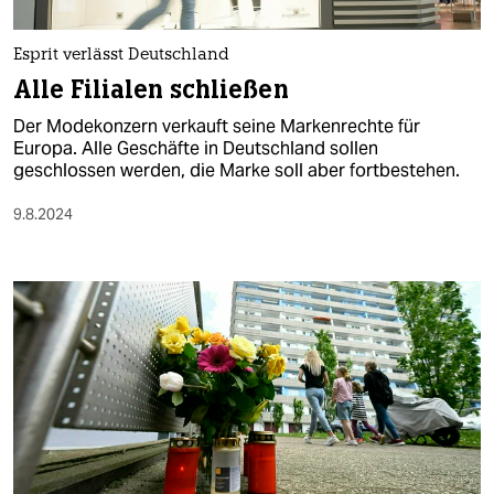
berlin
nord
Esprit verlässt Deutschland
Alle Filialen schließen
wahrheit
Der Modekonzern verkauft seine Markenrechte für
verlag
Europa. Alle Geschäfte in Deutschland sollen
geschlossen werden, die Marke soll aber fortbestehen.
verlag
9.8.2024
veranstaltungen
shop
fragen & hilfe
unterstützen
abo
genossenschaft