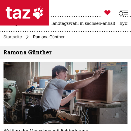

taz zahl ich
niedrigwasser
rente
landtagswahl in sachsen-anhalt
hybri

taz zahl ich
Startseite
Ramona Günther
taz zahl ich
Ramona Günther
themen
politik
öko
gesellschaft
kultur
sport