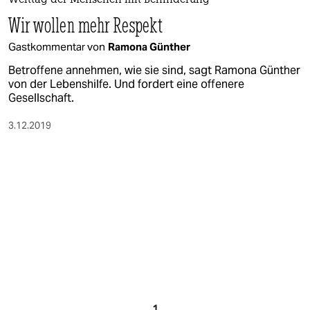
berlin
Welttag der Menschen mit Behinderung
Wir wollen mehr Respekt
nord
Gastkommentar von
Ramona Günther
wahrheit
Betroffene annehmen, wie sie sind, sagt Ramona Günther
von der Lebenshilfe. Und fordert eine offenere
verlag
Gesellschaft.
verlag
3.12.2019
veranstaltungen
shop
fragen & hilfe
unterstützen
abo
genossenschaft
1