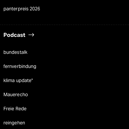
panterpreis 2026
Podcast
bundestalk
fernverbindung
klima update°
Mauerecho
Freie Rede
reingehen