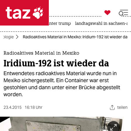

taz zahl ich
nahost-konflikt
usa unter trump
landtagswahl in sachsen-an

taz zahl ich
kologie
Radioaktives Material in Mexiko: Iridium-192 ist wieder da
taz zahl ich
themen
Radioaktives Material in Mexiko
Iridium-192 ist wieder da
politik
Entwendetes radioaktives Material wurde nun in
öko
Mexiko sichergestellt. Ein Container war erst
gestohlen und dann unter einer Brücke abgestellt
gesellschaft
worden.
kultur
23.4.2015
16:18 Uhr
teilen
sport