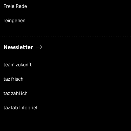
Freie Rede
reingehen
Newsletter
team zukunft
taz frisch
taz zahl ich
taz lab Infobrief