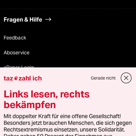
Fragen & Hilfe
Feedback
Aboservice
ePaper Login
taz
zahl ich
Gerade nicht

Downloads für Abonnierende
Links lesen, rechts
bekämpfen
© 2026 taz Verlags und Vertriebs GmbH
Mit doppelter Kraft für eine offene Gesellschaft!
Alle Rechte vorbehalten. Bei rechtlichen Fragen oder für Genehmigungen
wenden Sie sich bitte an
lizenzen@taz.de
Besonders jetzt brauchen Menschen, die sich gegen
Rechtsextremismus einsetzen, unsere Solidarität.