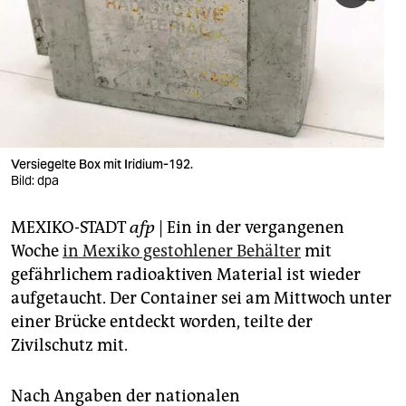
berlin
nord
wahrheit
verlag
verlag
Versiegelte Box mit Iridium-192.
Bild: dpa
veranstaltungen
MEXIKO-STADT
afp
|
Ein in der vergangenen
shop
Woche
in Mexiko gestohlener Behälter
mit
fragen & hilfe
gefährlichem radioaktiven Material ist wieder
aufgetaucht. Der Container sei am Mittwoch unter
unterstützen
einer Brücke entdeckt worden, teilte der
abo
Zivilschutz mit.
genossenschaft
Nach Angaben der nationalen