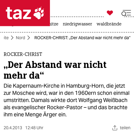

taz zahl ich
krieg in der ukraine
hitze
niedrigwasser
waldbrände

taz zahl ich
seite
Nord
ROCKER-CHRIST: „Der Abstand war nicht mehr da“
taz zahl ich
themen
ROCKER-CHRIST
„Der Abstand war nicht
politik
mehr da“
öko
Die Kapernaum-Kirche in Hamburg-Horn, die jetzt
zur Moschee wird, war in den 1960ern schon einmal
gesellschaft
umstritten. Damals wirkte dort Wolfgang Weißbach
als evangelischer Rocker-Pastor – und das brachte
kultur
ihm eine Menge Ärger ein.
sport
20.4.2013
12:48 Uhr
teilen