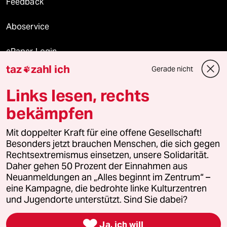
Feedback
Aboservice
ePaper Login
taz
zahl ich
Gerade nicht

Downloads für Abonnierende
Links lesen, rechts
bekämpfen
© 2026 taz Verlags und Vertriebs GmbH
Mit doppelter Kraft für eine offene Gesellschaft!
Alle Rechte vorbehalten. Bei rechtlichen Fragen oder für Genehmigungen
wenden Sie sich bitte an
lizenzen@taz.de
Besonders jetzt brauchen Menschen, die sich gegen
Rechtsextremismus einsetzen, unsere Solidarität.
Daher gehen 50 Prozent der Einnahmen aus
Feedback
Redaktionsstatut
Kommune-Richtlinien
KI-
Neuanmeldungen an „Alles beginnt im Zentrum“ –
eine Kampagne, die bedrohte linke Kulturzentren
Leitlinie
Informant
Datenschutz
Impressum
AGB
und Jugendorte unterstützt. Sind Sie dabei?
Seitenwende
Einwilligungen widerrufen (Ads)

Ja, ich will