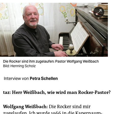
berlin
nord
wahrheit
verlag
verlag
veranstaltungen
Die Rocker sind ihm zugelaufen: Pastor Wolfgang Weißbach
shop
Bild: Henning Scholz
fragen & hilfe
Interview von
Petra Schellen
unterstützen
taz: Herr Weißbach, wie wird man Rocker-Pastor?
abo
genossenschaft
Wolfgang Weißbach:
Die Rocker sind mir
zugelaufen. Ich wurde 1966 in die Kapernaum-