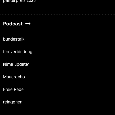
panterpreis 2026
Podcast
bundestalk
fernverbindung
klima update°
Mauerecho
Freie Rede
reingehen