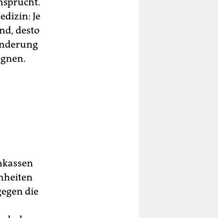
nsprucht.
edizin: Je
nd, desto
 Änderung
egnen.
enkassen
hheiten
gegen die