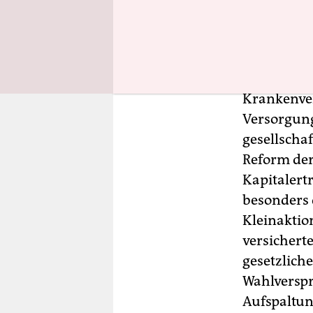
tragfähig
weiterhin 
gesundheit
allein mit
Krankenver
Versorgung
gesellscha
Reform de
Kapitalert
besonders 
Kleinaktio
versichert
gesetzlich
Wahlverspr
Aufspaltun