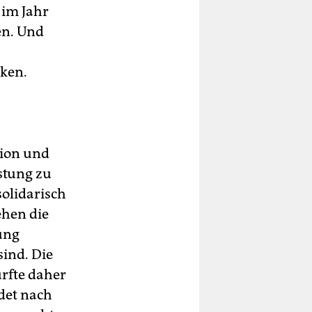
 im Jahr
en. Und
ken.
tion und
stung zu
solidarisch
ehen die
ung
ind. Die
ürfte daher
idet nach