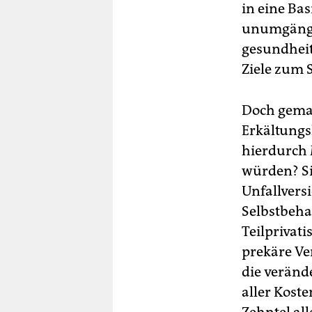
in eine Ba
unumgängli
gesundheit
Ziele zum S
Doch gemac
Erkältungs
hierdurch 
würden? Si
Unfallvers
Selbstbeha
Teilprivati
prekäre Ve
die veränd
aller Kost