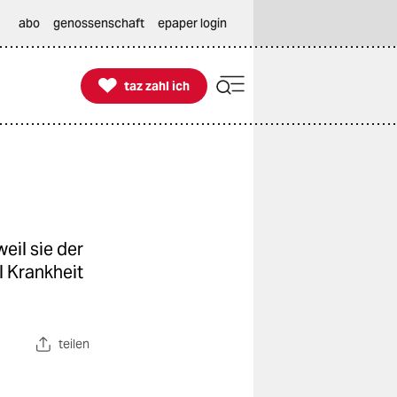
abo
genossenschaft
epaper login

taz zahl ich
taz zahl ich
eil sie der
l Krankheit
teilen