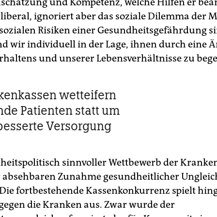
nschätzung und Kompetenz, welche Hilfen er bea
 liberal, ignoriert aber das soziale Dilemma der M
 sozialen Risiken einer Gesundheitsgefährdung si
nd wir individuell in der Lage, ihnen durch eine
rhaltens und unserer Lebensverhältnisse zu beg
kenkassen wetteifern
e Patienten statt um
besserte Versorgung
heitspolitisch sinnvoller Wettbewerb der Krank
 absehbaren Zunahme gesundheitlicher Ungleic
Die fortbestehende Kassenkonkurrenz spielt hin
egen die Kranken aus. Zwar wurde der