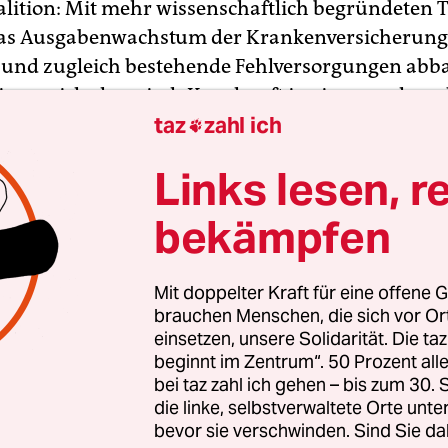
lition: Mit mehr wissenschaftlich begründeten 
das Ausgabenwachstum der Krankenversicherung
und zugleich bestehende Fehlversorgungen abb
lieren sich chronisch Kranke oft in einem unkoor
taz
zahl ich
rrwar. Dem soll durch wissenschaftlich belegte,

ierte und kontinuierliche Behandlungen abgeho
Links lesen, r
isease-Management). Klinikbehandlungen will m
alen einheitlich vergüten und Mehrfachunters
bekämpfen
prüchliche Therapien vermeiden, indem die
gsfäden beim Hausarzt zusammenlaufen. Mit h
Mit doppelter Kraft für eine offene G
ngspflichtgrenzen will Ulla Schmidt schließlich 
brauchen Menschen, die sich vor O
rakter der gesetzlichen Krankenversicherung stä
einsetzen, unsere Solidarität. Die ta
de könnten künftig erst ab einem Monatseinkom
beginnt im Zentrum“. 50 Prozent a
bei taz zahl ich gehen – bis zum 30
( statt heute 3.375 Euro ) zu den Privaten wechsel
die linke, selbstverwaltete Orte unte
bevor sie verschwinden. Sind Sie da
nd plausible Einzelschritte, die sich jedoch nicht 