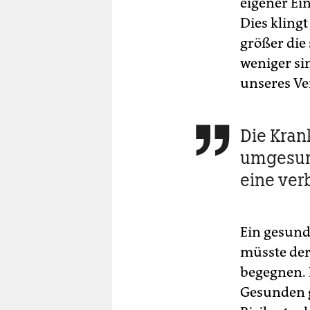
eigener Ei
Dies klingt
größer die
weniger si
unseres Ve
Die Kran

umgesund
eine ver
Ein gesund
müsste der
begegnen. 
Gesunden g