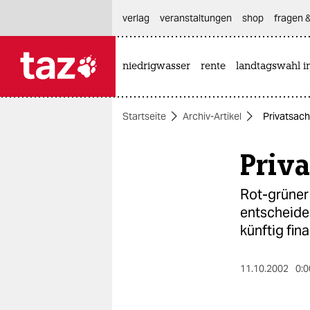
hautnavigation anspringen
hauptinhalt anspringen
footer anspringen
verlag
veranstaltungen
shop
fragen &
niedrigwasser
rente
landtagswahl i

taz zahl ich
taz zahl ich
Startseite
Archiv-Artikel
Privatsac
themen
Priv
politik
öko
Rot-grüner 
entscheide
gesellschaft
künftig fin
kultur
11.10.2002
0:0
sport