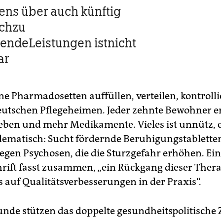
ens über auch künftig
schzu
rendeLeistungen istnicht
ar
ne Pharmadosetten auffüllen, verteilen, kontrolli
deutschen Pflegeheimen. Jeder zehnte Bewohner e
ieben und mehr Medikamente. Vieles ist unnütz, 
lematisch: Sucht fördernde Beruhigungstablette
egen Psychosen, die die Sturzgefahr erhöhen. Ei
hrift fasst zusammen, „ein Rückgang dieser Ther
s auf Qualitätsverbesserungen in der Praxis“.
nde stützen das doppelte gesundheitspolitische Zi