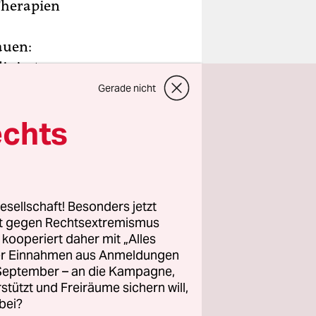
Therapien
auen:
dinierten
Gerade nicht
lfen
echts
an mit
uchungen
öheren
esellschaft! Besonders jetzt
auch den
rt gegen Rechtsextremismus
rken. Gut
z kooperiert daher mit „Alles
men von
ller Einnahmen aus Anmeldungen
. September – an die Kampagne,
n.
rstützt und Freiräume sichern will,
bei?
zu einem