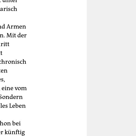
t unter
darisch
und Armen
n. Mit der
ritt
t
chronisch
ten
s,
m eine vom
 Sondern
les Leben
hon bei
r künftig