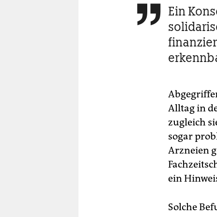
berlin
Ein Kons

nord
solidari
finanzie
wahrheit
erkennb
verlag
verlag
Abgegriffe
veranstaltungen
Alltag in 
zugleich s
shop
sogar prob
fragen & hilfe
Arzneien g
unterstützen
Fachzeitsc
ein Hinwei
abo
genossenschaft
Solche Befu