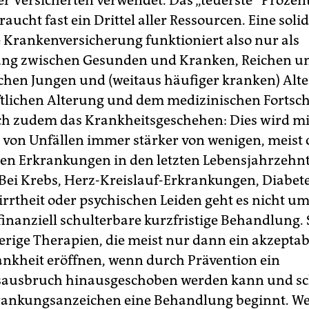
ler Versicherten verwendet. Das „teuerste“ Prozen
aucht fast ein Drittel aller Ressourcen. Eine soli
e Krankenversicherung funktioniert also nur als
ung zwischen Gesunden und Kranken, Reichen 
chen Jungen und (weitaus häufiger kranken) Alte
ftlichen Alterung und dem medizinischen Fortsch
ch zudem das Krankheitsgeschehen: Dies wird mi
on Unfällen immer stärker von wenigen, meist 
en Erkrankungen in den letzten Lebensjahrzehn
Bei Krebs, Herz-Kreislauf-Erkrankungen, Diabete
irrtheit oder psychischen Leiden geht es nicht u
finanziell schulterbare kurzfristige Behandlung.
rige Therapien, die meist nur dann ein akzeptab
ankheit eröffnen, wenn durch Prävention ein
sausbruch hinausgeschoben werden kann und sc
rankungsanzeichen eine Behandlung beginnt. We