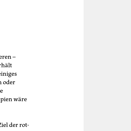
eren –
rhält
einiges
n oder
ne
apien wäre
el der rot-