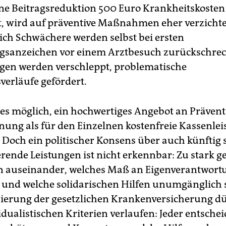
ine Beitragsreduktion 500 Euro Krankheitskosten
lt, wird auf präventive Maßnahmen eher verzicht
lich Schwächere werden selbst bei ersten
gsanzeichen vor einem Arztbesuch zurückschrec
en werden verschleppt, problematische
verläufe gefördert.
es möglich, ein hochwertiges Angebot an Präven
ung als für den Einzelnen kostenfreie Kassenlei
 Doch ein politischer Konsens über auch künftig 
erende Leistungen ist nicht erkennbar: Zu stark g
 auseinander, welches Maß an Eigenverantwort
 und welche solidarischen Hilfen unumgänglich s
isierung der gesetzlichen Krankenversicherung d
dualistischen Kriterien verlaufen: Jeder entsche