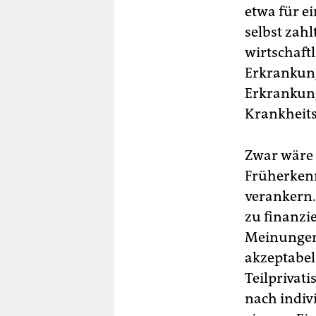
etwa für e
selbst zah
wirtschaft
Erkrankun
Erkrankung
Krankheits
Zwar wäre 
Früherkenn
verankern.
zu finanzi
Meinungen
akzeptabel
Teilprivat
nach indivi