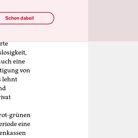
 werden
Schon dabei!
eitsfremd,
setzlichen
rte
losigkeit,
auch eine
tigung von
 lehnt
und
ivat
 rot-grünen
eriode eine
kenkassen