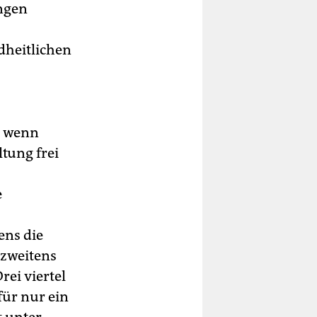
ungen
dheitlichen
, wenn
tung frei
e
ens die
 zweitens
ei viertel
für nur ein