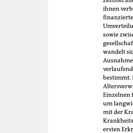
Zehntel al
ihnen verbr
finanziert
Umverteil
sowie zwis
gesellscha
wandelt si
Ausnahme v
verlaufend
bestimmt. 
Altersverw
Einzelnen 
um langwie
mit der Kr
Krankheit
ersten Erk