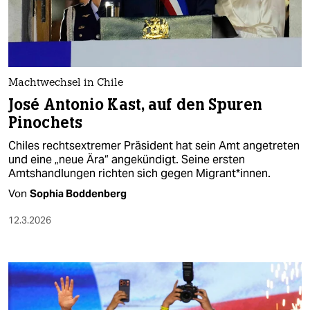
berlin
nord
wahrheit
Machtwechsel in Chile
verlag
José Antonio Kast, auf den Spuren
Pinochets
verlag
Chiles rechtsextremer Präsident hat sein Amt angetreten
veranstaltungen
und eine „neue Ära“ angekündigt. Seine ersten
Amtshandlungen richten sich gegen Migrant*innen.
shop
Von
Sophia Boddenberg
fragen & hilfe
12.3.2026
unterstützen
abo
genossenschaft