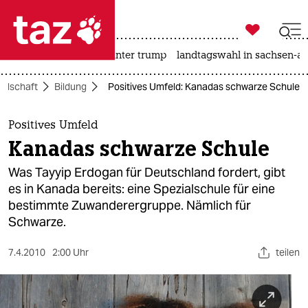

taz zahl ich
nahost-konflikt
usa unter trump
landtagswahl in sachsen-an

taz zahl ich
ellschaft
Bildung
Positives Umfeld: Kanadas schwarze Schule
taz zahl ich
themen
Positives Umfeld
Kanadas schwarze Schule
politik
Was Tayyip Erdogan für Deutschland fordert, gibt
öko
es in Kanada bereits: eine Spezialschule für eine
bestimmte Zuwanderergruppe. Nämlich für
gesellschaft
Schwarze.
kultur
7.4.2010
2:00 Uhr
teilen
sport