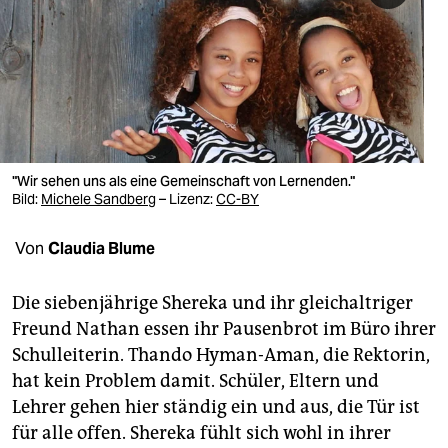
berlin
nord
wahrheit
verlag
verlag
"Wir sehen uns als eine Gemeinschaft von Lernenden."
Bild:
Michele Sandberg
– Lizenz:
CC-BY
veranstaltungen
Von
Claudia Blume
shop
fragen & hilfe
Die siebenjährige Shereka und ihr gleichaltriger
Freund Nathan essen ihr Pausenbrot im Büro ihrer
unterstützen
Schulleiterin. Thando Hyman-Aman, die Rektorin,
abo
hat kein Problem damit. Schüler, Eltern und
Lehrer gehen hier ständig ein und aus, die Tür ist
genossenschaft
für alle offen. Shereka fühlt sich wohl in ihrer