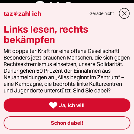
Folgen Sie uns
taz
zahl ich
Gerade nicht

Links lesen, rechts
Ressorts
bekämpfen
Politik
Mit doppelter Kraft für eine offene Gesellschaft!
Besonders jetzt brauchen Menschen, die sich gegen
Rechtsextremismus einsetzen, unsere Solidarität.
Öko
Daher gehen 50 Prozent der Einnahmen aus
Neuanmeldungen an „Alles beginnt im Zentrum“ –
Gesellschaft
eine Kampagne, die bedrohte linke Kulturzentren
und Jugendorte unterstützt. Sind Sie dabei?
Kultur

Ja, ich will
Sport
Schon dabei!
Berlin