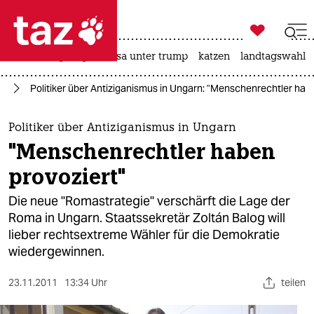

taz zahl ich
hitze
bergsteigen
usa unter trump
katzen
landtagswahl i

taz zahl ich
pa
Politiker über Antiziganismus in Ungarn: "Menschenrechtler hab
taz zahl ich
themen
Politiker über Antiziganismus in Ungarn
"Menschenrechtler haben
politik
provoziert"
öko
Die neue "Romastrategie" verschärft die Lage der
Roma in Ungarn. Staatssekretär Zoltán Balog will
gesellschaft
lieber rechtsextreme Wähler für die Demokratie
wiedergewinnen.
kultur
sport
23.11.2011
13:34 Uhr
teilen