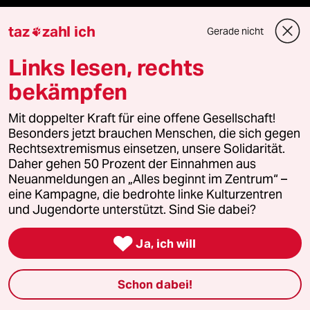
taz
zahl ich
Gerade nicht

taz Blogs
Links lesen, rechts
taz FUTURZWEI
bekämpfen
Le Monde diplomatique
Mit doppelter Kraft für eine offene Gesellschaft!
Besonders jetzt brauchen Menschen, die sich gegen
taz Archiv
Rechtsextremismus einsetzen, unsere Solidarität.
Daher gehen 50 Prozent der Einnahmen aus
Neuanmeldungen an „Alles beginnt im Zentrum“ –
eine Kampagne, die bedrohte linke Kulturzentren
Mehr taz Angebote
und Jugendorte unterstützt. Sind Sie dabei?

Ja, ich will
Reisen
Kantine
Schon dabei!