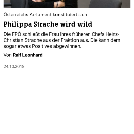
berlin
nord
Österreichs Parlament konstituiert sich
Philippa Strache wird wild
wahrheit
Die FPÖ schließt die Frau ihres früheren Chefs Heinz-
verlag
Christian Strache aus der Fraktion aus. Die kann dem
sogar etwas Positives abgewinnen.
verlag
Von
Ralf Leonhard
veranstaltungen
24.10.2019
shop
fragen & hilfe
unterstützen
abo
genossenschaft