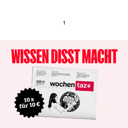
epaper login
1