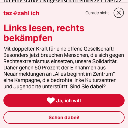
für eine starke Zivilgesellschaft einsetzen. Die taz
kooperiert deshalb mit "Alles beginnt im
taz
zahl ich
Gerade nicht

Zentrum". Die Kampagne unterstützt bundesweit
linke, selbstverwaltete Orte und baut einen
Links lesen, rechts
solidarischen Fonds für deren Schutz und Erhalt
bekämpfen
auf. Eine offene Gesellschaft braucht guten, frei
zugänglichen Journalismus – und
Mit doppelter Kraft für eine offene Gesellschaft!
zivilgesellschaftliches Engagement. Finden Sie
Besonders jetzt brauchen Menschen, die sich gegen
auch? Dann machen Sie mit und unterstützen Sie
Rechtsextremismus einsetzen, unsere Solidarität.
unsere Aktion.
Daher gehen 50 Prozent der Einnahmen aus
Neuanmeldungen an „Alles beginnt im Zentrum“ –
eine Kampagne, die bedrohte linke Kulturzentren
Jetzt unterstützen
und Jugendorte unterstützt. Sind Sie dabei?

Ja, ich will
Schon dabei!
taz.am Wochenende
vom
10.04.1999
Dossier
1-3