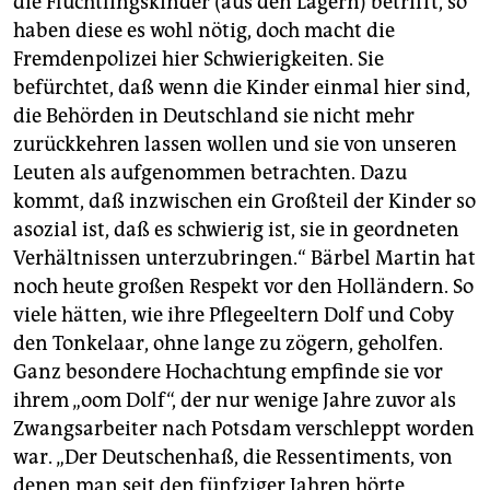
die Flüchtlingskinder (aus den Lagern) betrifft, so
haben diese es wohl nötig, doch macht die
Fremdenpolizei hier Schwierigkeiten. Sie
befürchtet, daß wenn die Kinder einmal hier sind,
die Behörden in Deutschland sie nicht mehr
zurückkehren lassen wollen und sie von unseren
Leuten als aufgenommen betrachten. Dazu
kommt, daß inzwischen ein Großteil der Kinder so
asozial ist, daß es schwierig ist, sie in geordneten
Verhältnissen unterzubringen.“ Bärbel Martin hat
noch heute großen Respekt vor den Holländern. So
viele hätten, wie ihre Pflegeeltern Dolf und Coby
den Tonkelaar, ohne lange zu zögern, geholfen.
Ganz besondere Hochachtung empfinde sie vor
ihrem „oom Dolf“, der nur wenige Jahre zuvor als
Zwangsarbeiter nach Potsdam verschleppt worden
war. „Der Deutschenhaß, die Ressentiments, von
denen man seit den fünfziger Jahren hörte,