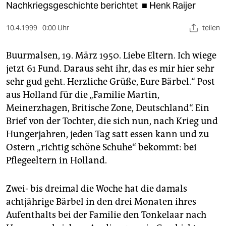
berlin
Nachkriegsgeschichte berichtet ■ Henk Raijer
nord
10.4.1999
0:00 Uhr
teilen
wahrheit
Buurmalsen, 19. März 1950. Liebe Eltern. Ich wiege
verlag
jetzt 61 Fund. Daraus seht ihr, das es mir hier sehr
sehr gud geht. Herzliche Grüße, Eure Bärbel.“ Post
verlag
aus Holland für die „Familie Martin,
Meinerzhagen, Britische Zone, Deutschland“. Ein
veranstaltungen
Brief von der Tochter, die sich nun, nach Krieg und
shop
Hungerjahren, jeden Tag satt essen kann und zu
Ostern „richtig schöne Schuhe“ bekommt: bei
fragen & hilfe
Pflegeeltern in Holland.
unterstützen
Zwei- bis dreimal die Woche hat die damals
abo
achtjährige Bärbel in den drei Monaten ihres
genossenschaft
Aufenthalts bei der Familie den Tonkelaar nach