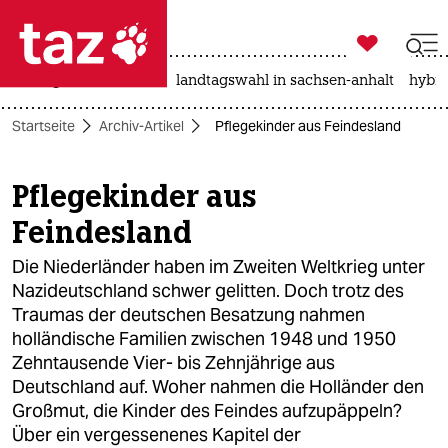

taz zahl ich
niedrigwasser
rente
landtagswahl in sachsen-anhalt
hybri

taz zahl ich
Startseite
Archiv-Artikel
Pflegekinder aus Feindesland
taz zahl ich
themen
Pflegekinder aus
Feindesland
politik
Die Niederländer haben im Zweiten Weltkrieg unter
öko
Nazideutschland schwer gelitten. Doch trotz des
Traumas der deutschen Besatzung nahmen
gesellschaft
holländische Familien zwischen 1948 und 1950
kultur
Zehntausende Vier- bis Zehnjährige aus
Deutschland auf. Woher nahmen die Holländer den
sport
Großmut, die Kinder des Feindes aufzupäppeln?
Über ein vergessenenes Kapitel der