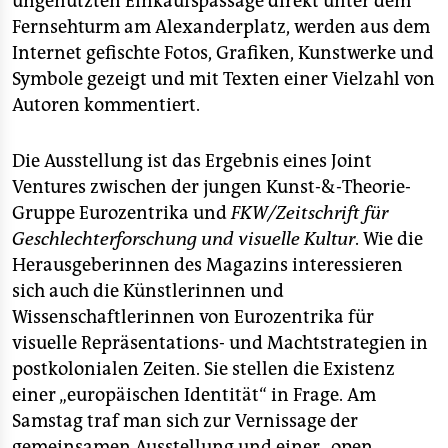
ungenutzten Einkaufspassage direkt unter dem
epaper login
Fernsehturm am Alexanderplatz, werden aus dem
Internet gefischte Fotos, Grafiken, Kunstwerke und
Symbole gezeigt und mit Texten einer Vielzahl von
Autoren kommentiert.
Die Ausstellung ist das Ergebnis eines Joint
Ventures zwischen der jungen Kunst-&-Theorie-
Gruppe Eurozentrika und
FKW/Zeitschrift für
Geschlechterforschung und visuelle Kultur
. Wie die
Herausgeberinnen des Magazins interessieren
sich auch die Künstlerinnen und
Wissenschaftlerinnen von Eurozentrika für
visuelle Repräsentations- und Machtstrategien in
postkolonialen Zeiten. Sie stellen die Existenz
einer „europäischen Identität“ in Frage. Am
Samstag traf man sich zur Vernissage der
gemeinsamen Ausstellung und einer „open