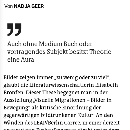
berlin
Von
NADJA GEER
nord
wahrheit

verlag
Auch ohne Medium Buch oder
vortragendes Subjekt besitzt Theorie
verlag
eine Aura
veranstaltungen
shop
Bilder zeigen immer „zu wenig oder zu viel“,
glaubt die Literaturwissenschaftlerin Elisabeth
fragen & hilfe
Bronfen. Dieser These begegnet man in der
unterstützen
Ausstellung „Visuelle Migrationen – Bilder in
Bewegung“ als kritische Einordnung der
abo
gegenwärtigen bildtrunkenen Kultur. An den
genossenschaft
Wänden des LEAP/Berlin Carree, in einer derzeit