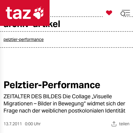

taz zahl ich
archiv-artikel

taz zahl ich
taz zahl ich
pelztier-performance
themen
politik
öko
Pelztier-Performance
gesellschaft
ZEITALTER DES BILDES Die Collage „Visuelle
Migrationen – Bilder in Bewegung“ widmet sich der
kultur
Frage nach der weiblichen postkolonialen Identität
sport
13.7.2011
0:00 Uhr
teilen