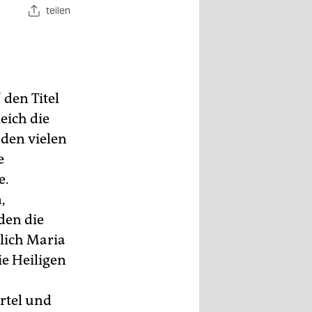
teilen
 den Titel
eich die
 den vielen
e
e.
,
den die
lich Maria
ie Heiligen
rtel und