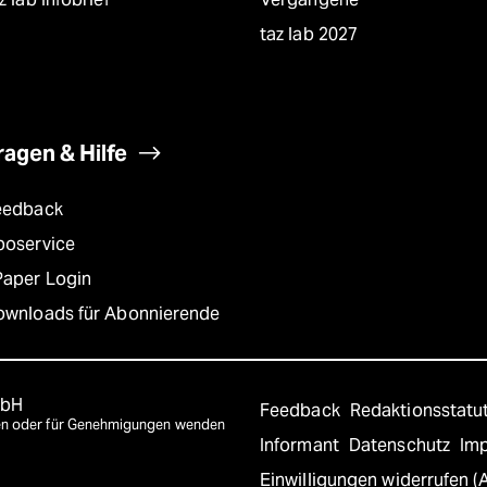
taz lab 2027
ragen & Hilfe
eedback
boservice
Paper Login
ownloads für Abonnierende
mbH
Feedback
Redaktionsstatu
agen oder für Genehmigungen wenden
Informant
Datenschutz
Im
Einwilligungen widerrufen (