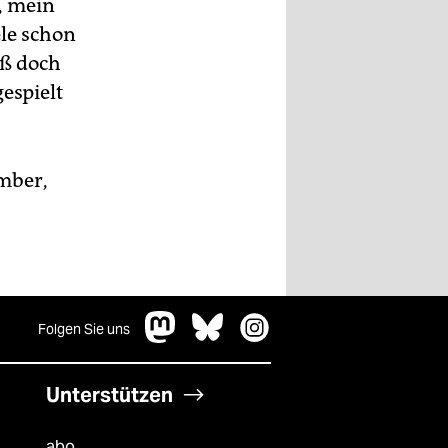
a, mein
ele schon
eß doch
espielt
ember,
Folgen Sie uns
Unterstützen
abo