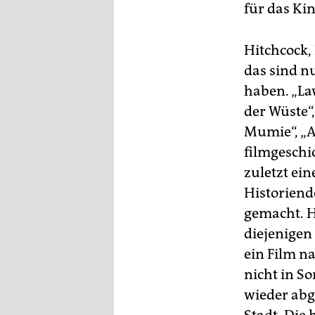
epaper login
für das Kin
Hitchcock, 
das sind n
haben. „La
der Wüste“
Mumie“, „A
filmgeschi
zuletzt ein
Historien
gemacht. H
diejenigen
ein Film n
nicht in S
wieder abge