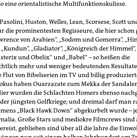
o eine orientalistische Multifunktionskulisse.
Pasolini, Huston, Welles, Lean, Scorsese, Scott un
ur die prominentesten Regisseure, die hier schon
wrence von Arabien“, „Sodom und Gomorra“, „H
, „Kundun“, „Gladiator“, „Königreich der Himmel“,
sterix und Obelix“ und „Babel“ – so heißen die
chtlich mehr und weniger bedeutenden Resultate
e Flut von Bibelserien im TV und billig produziert
dokus haben Ouarzazate zum Mekka der Sandalen
ier wurden die Schlachten Homers ebenso nachg
 der jüngsten Golfkriege; und dreimal darf man r
amens „Black Hawk Down“ abgekurbelt wurde – je
omalia. Große Stars und mediokre Filmcrews sind
reist, geblieben sind über all die Jahre die Einw