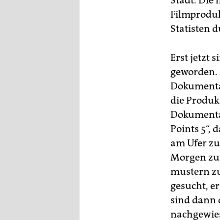
Stadt. Die
Filmproduk
Statisten d
Erst jetzt 
geworden. A
Dokumentar
die Produk
Dokumentar
Points 5“, 
am Ufer zu
Morgen zum
mustern zu
gesucht, e
sind dann 
nachgewies