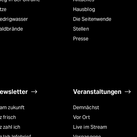
tze
Hausblog
iedrigwasser
Die Seitenwende
aldbrände
Stellen
Presse
ewsletter
Veranstaltungen
eam zukunft
Demnächst
z frisch
Vor Ort
z zahl ich
Live im Stream
z lab Infobrief
Vergangene