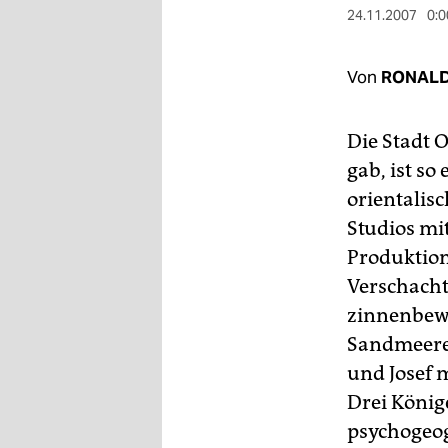
berlin
24.11.2007
0:0
nord
Von
RONALD
wahrheit
verlag
Die Stadt O
gab, ist s
verlag
orientalis
veranstaltungen
Studios mi
shop
Produktion
Verschachte
fragen & hilfe
zinnenbew
unterstützen
Sandmeere 
und Josef 
abo
Drei König
genossenschaft
psychogeog