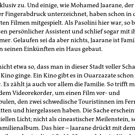
klusiv zu. Und einige, wie Mohamed Jaarane, der
er Fingerabdruck unterzeichnet, haben schon in 
n Filmen mitgespielt. Als Pasolini hier war, so be
sen persönlicher Assistent und schlief sogar mit 
er. Gelaufen sei da aber nichts, Jaarane ist Fami
n seinen Einkünften ein Haus gebaut.
nicht etwa so, dass man in dieser Stadt voller Sch
 Kino ginge. Ein Kino gibt es in Ouarzazate schon
 Es zählt ja auch vor allem die Familie. So trifft 
dem Videorekorder, um einen Film vor- und
ulen, den zwei schwedische Touristinnen im Fe
tten und hiergelassen haben. Die Sache erschein
ellen Licht; nicht als cineastischer Meilenstein, 
amilienalbum. Das hier – Jaarane drückt mit dem