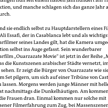
 hängen nun seit einem halben Jahrhundert am Tr
tion, und manche schlagen sich das ganze Jahr a
urch.
sind sie endlich selbst zu Hauptdarstellern eines F
li Essafi, der in Casablanca lebt und als wichtigs
filmer seines Landes gilt, hat die Kamera umg
tion selbst ins Auge gefasst. Sein wunderbarer
film „Ouarzazate Movie“ ist jetzt in der Reihe „
das die Kunstszenen arabischer Städte vernetzt, i
 sehen. Er zeigt die Bürger von Ouarzazate wie si
 Set pilgern, um sich auf einer Tribüne von Cas
 lassen. Morgens werden junge Männer mit hell
rst nachmittags die Dunkelhäutigen. Am komme
die Frauen dran. Einmal kommen nur solche mit
ener Filmerfahrung zum Zug, bei Massenszenen