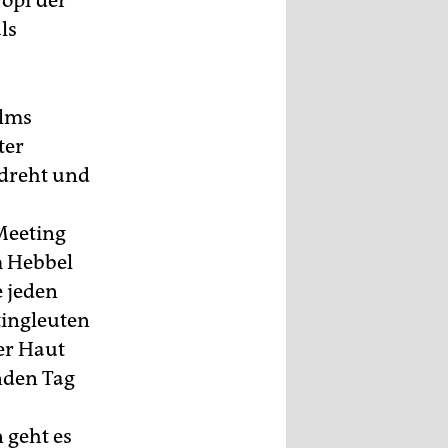
opf der
ls
ilms
ter
edreht und
Meeting
m Hebbel
e jeden
tingleuten
er Haut
nden Tag
 geht es