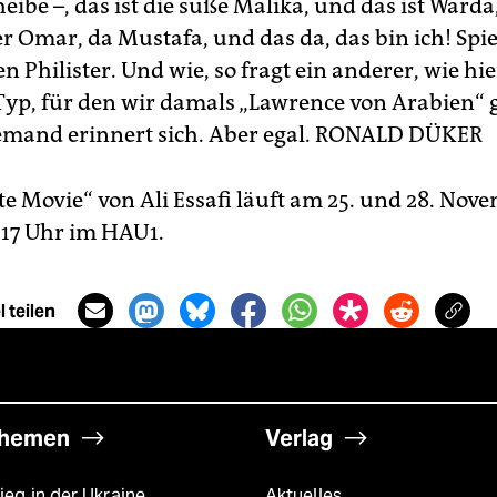
eibe –, das ist die süße Malika, und das ist Ward
er Omar, da Mustafa, und das da, das bin ich! Spi
n Philister. Und wie, so fragt ein anderer, wie hi
 Typ, für den wir damals „Lawrence von Arabien“ g
mand erinnert sich. Aber egal.
RONALD DÜKER
e Movie“ von Ali Essafi läuft am 25. und 28. Nov
 17 Uhr im HAU1.
 teilen
hemen
Verlag
ieg in der Ukraine
Aktuelles