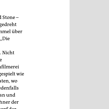
d Stone –
 gedreht
immel über
 „Die
. Nicht
e
filmerei
espielt wie
aten, wo
denfalls
 an und
ohner der