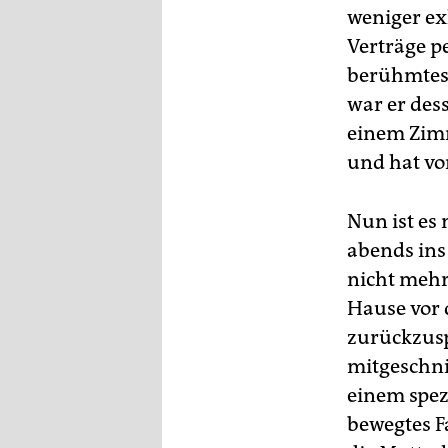
weniger ex
Verträge p
berühmteste
war er des
einem Zimm
und hat vo
Nun ist es 
abends ins
nicht mehr.
Hause vor 
zurückzusp
mitgeschni
einem spezi
bewegtes F