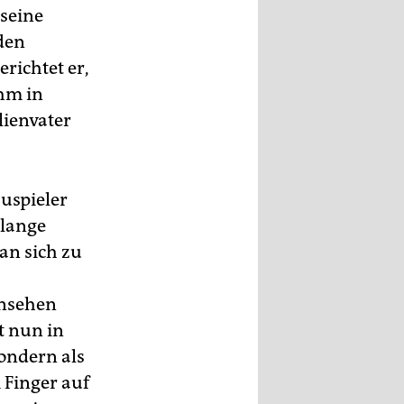
 seine
den
richtet er,
ihm in
lienvater
auspieler
 lange
man sich zu
rnsehen
t nun in
sondern als
 Finger auf