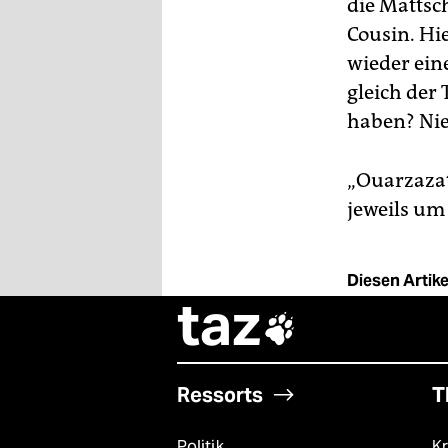
die Mattsch
Cousin. Hi
wieder eine
gleich der
haben? Nie
„Ouarzazat
jeweils um
Diesen Artikel
taz

Ressorts
T
Politik
Kr