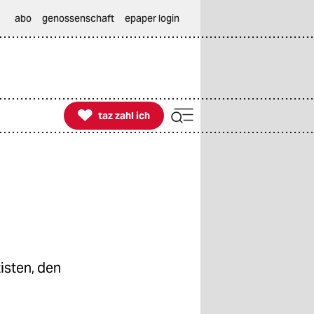
abo
genossenschaft
epaper login

taz zahl ich
taz zahl ich
isten, den