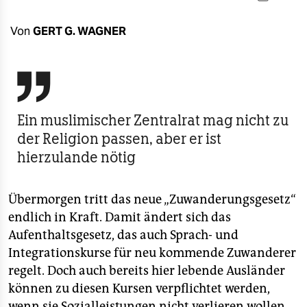
berlin
nord
Von
GERT G. WAGNER
wahrheit

verlag
Ein muslimischer Zentralrat mag nicht zu
verlag
der Religion passen, aber er ist
veranstaltungen
hierzulande nötig
shop
Übermorgen tritt das neue „Zuwanderungsgesetz“
fragen & hilfe
endlich in Kraft. Damit ändert sich das
unterstützen
Aufenthaltsgesetz, das auch Sprach- und
Integrationskurse für neu kommende Zuwanderer
abo
regelt. Doch auch bereits hier lebende Ausländer
genossenschaft
können zu diesen Kursen verpflichtet werden,
wenn sie Sozialleistungen nicht verlieren wollen.