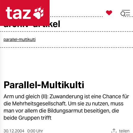

taz zahl ich
archiv-artikel

taz zahl ich
taz zahl ich
parallel-multikulti
themen
politik
öko
Parallel-Multikulti
gesellschaft
Arm und gleich (II): Zuwanderung ist eine Chance für
die Mehrheitsgesellschaft. Um sie zu nutzen, muss
kultur
man vor allem die Bildungsarmut beseitigen, die
beide Gruppen trifft
sport
30.12.2004
0:00 Uhr
teilen