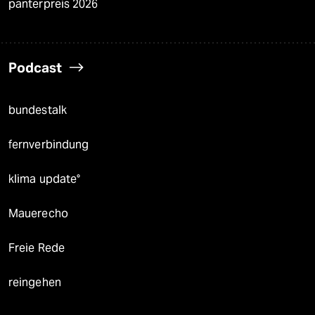
panterpreis 2026
Podcast
bundestalk
fernverbindung
klima update°
Mauerecho
Freie Rede
reingehen