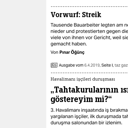
Vorwurf: Streik
Tausende Bauarbeiter legten am ne
nieder und protestierten gegen d
viele von ihnen vor Gericht, weil 
gemacht haben.
Von
Pınar Öğünç
Ausgabe vom
6.4.2019
,
Seite I,
taz gaz
Havalimanı işçileri duruşması
„Tahtakurularının ısı
göstereyim mi?“
3. Havalimanı inşaatında iş bırakma 
yargılanan işçiler, ilk duruşmada tahl
duruşma salonundan bir izlenim.