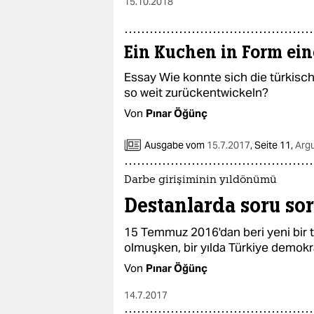
15.10.2018
Ein Kuchen in Form ein
Essay Wie konnte sich die türkisc
so weit zurückentwickeln?
Von
Pınar Öğünç
Ausgabe vom
15.7.2017
,
Seite 11,
Arg
Darbe girişiminin yıldönümü
Destanlarda soru so
15 Temmuz 2016'dan beri yeni bir tar
olmuşken, bir yılda Türkiye demokra
Von
Pınar Öğünç
14.7.2017