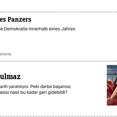
es Panzers
he Demokratie innerhalb eines Jahres
umente
rulmaz
ih yaratılıyor. Peki darbe başarısız
sisi nasıl bu kadar geri gidebildi?