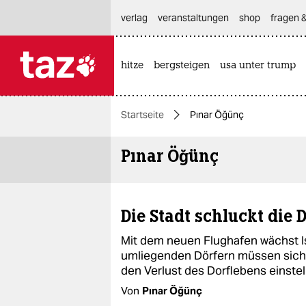
hautnavigation anspringen
hauptinhalt anspringen
footer anspringen
verlag
veranstaltungen
shop
fragen &
hitze
bergsteigen
usa unter trump

taz zahl ich
taz zahl ich
Startseite
Pınar Öğünç
themen
Pınar Öğünç
politik
öko
Die Stadt schluckt die 
gesellschaft
Mit dem neuen Flughafen wächst I
kultur
umliegenden Dörfern müssen sich 
den Verlust des Dorflebens einstel
sport
Von
Pınar Öğünç