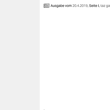
berlin
Ausgabe vom
20.4.2019
,
Seite I,
taz g
nord
wahrheit
verlag
verlag
veranstaltungen
shop
fragen & hilfe
unterstützen
abo
genossenschaft