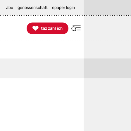
abo
genossenschaft
epaper login

taz zahl ich
taz zahl ich