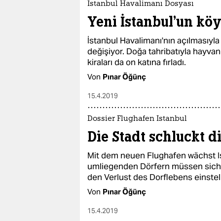
epaper login
İstanbul Havalimanı Dosyası
Yeni İstanbul'un köy
İstanbul Havalimanı'nın açılmasıyla
değişiyor. Doğa tahribatıyla hayvan
kiraları da on katına fırladı.
Von
Pınar Öğünç
15.4.2019
Dossier Flughafen Istanbul
Die Stadt schluckt d
Mit dem neuen Flughafen wächst I
umliegenden Dörfern müssen sich 
den Verlust des Dorflebens einstel
Von
Pınar Öğünç
15.4.2019