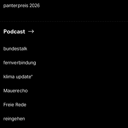
panterpreis 2026
Podcast
bundestalk
fernverbindung
klima update°
Mauerecho
Freie Rede
reingehen