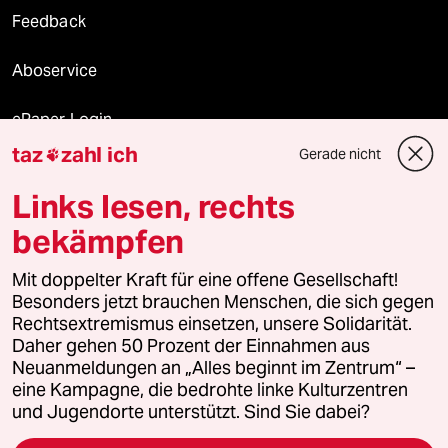
Feedback
Aboservice
ePaper Login
taz
zahl ich
Gerade nicht

Downloads für Abonnierende
Links lesen, rechts
bekämpfen
© 2026 taz Verlags und Vertriebs GmbH
Mit doppelter Kraft für eine offene Gesellschaft!
Alle Rechte vorbehalten. Bei rechtlichen Fragen oder für Genehmigungen
wenden Sie sich bitte an
lizenzen@taz.de
Besonders jetzt brauchen Menschen, die sich gegen
Rechtsextremismus einsetzen, unsere Solidarität.
Daher gehen 50 Prozent der Einnahmen aus
Feedback
Redaktionsstatut
Kommune-Richtlinien
KI-
Neuanmeldungen an „Alles beginnt im Zentrum“ –
eine Kampagne, die bedrohte linke Kulturzentren
Leitlinie
Informant
Datenschutz
Impressum
AGB
und Jugendorte unterstützt. Sind Sie dabei?