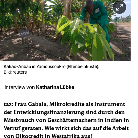
berlin
nord
wahrheit
verlag
verlag
veranstaltungen
Kakao-Anbau in Yamoussoukro (Elfenbeinküste).
Bild: reuters
shop
Interview von
Katharina Lübke
fragen & hilfe
unterstützen
taz: Frau Gabala, Mikrokredite als Instrument
der Entwicklungsfinanzierung sind durch den
abo
Missbrauch von Geschäftemachern in Indien in
genossenschaft
Verruf geraten. Wie wirkt sich das auf die Arbeit
von Oikocredit in Westafrika aus?