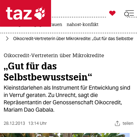

taz zahl ich
hitze
gewalt gegen frauen
nahost-konflikt

taz zahl ich
ie
Oikocredit-Vertreterin über Mikrokredite: „Gut für das Selbstbew
taz zahl ich
themen
Oikocredit-Vertreterin über Mikrokredite
„Gut für das
politik
Selbstbewusstsein“
öko
Kleinstdarlehen als Instrument für Entwicklung sind
in Verruf geraten. Zu Unrecht, sagt die
gesellschaft
Repräsentantin der Genossenschaft Oikocredit,
Mariam Dao Gabala.
kultur
sport
28.12.2013
13:14 Uhr
teilen