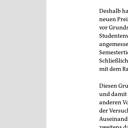
epaper login
Deshalb ha
neuen Prei
vor Grunds
Studentenv
angemessen
Semesterti
Schließlich
mit dem Ra
Diesen Gru
und damit 
anderen V
der Versuch
Auseinande
zweitens d