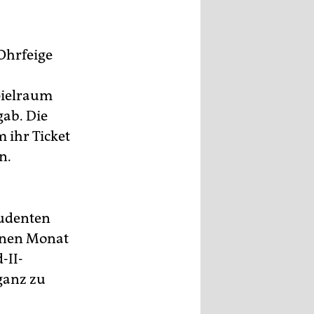
Ohrfeige
pielraum
gab. Die
 ihr Ticket
n.
tudenten
einen Monat
-II-
ganz zu