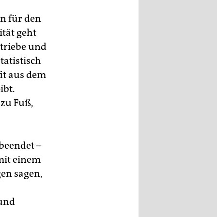
n für den
tät geht
etriebe und
tatistisch
it aus dem
ibt.
 zu Fuß,
beendet –
mit einem
en sagen,
 und