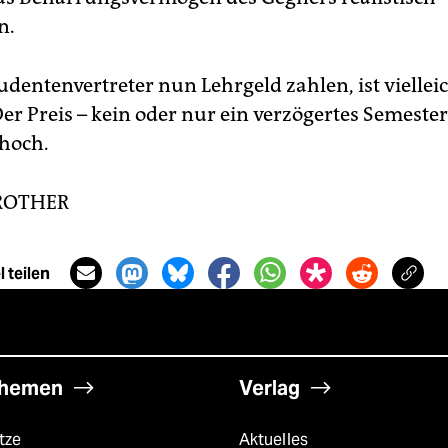
n.
udentenvertreter nun Lehrgeld zahlen, ist vielleic
r Preis – kein oder nur ein verzögertes Semestert
 hoch.
ROTHER
 teilen
hemen
Verlag
tze
Aktuelles