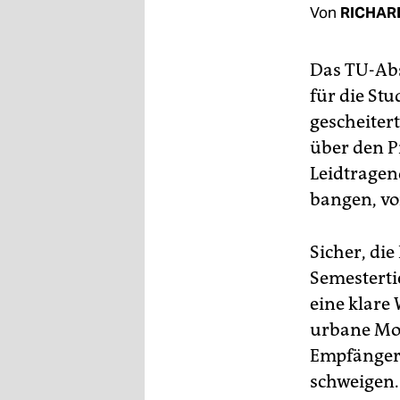
berlin
Von
RICHAR
nord
Das TU-Abs
wahrheit
für die Stu
verlag
gescheiter
über den P
verlag
Leidtragen
veranstaltungen
bangen, vo
shop
Sicher, di
fragen & hilfe
Semestertic
unterstützen
eine klare
urbane Mob
abo
Empfänger,
genossenschaft
schweigen.