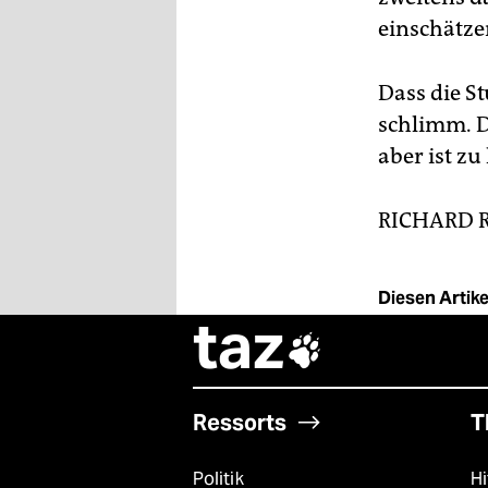
einschätze
Dass die St
schlimm. De
aber ist zu
RICHARD 
Diesen Artikel
taz

Ressorts
T
Politik
Hi