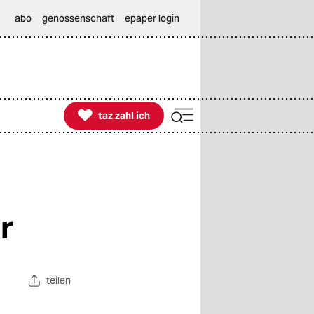
abo
genossenschaft
epaper login

taz zahl ich
taz zahl ich
r
teilen