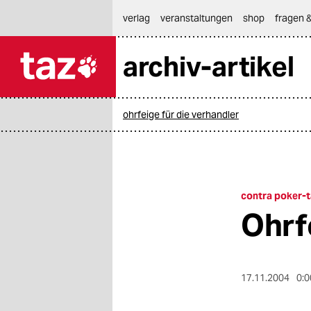
hautnavigation anspringen
hauptinhalt anspringen
footer anspringen
verlag
veranstaltungen
shop
fragen &
archiv-artikel

taz zahl ich
taz zahl ich
ohrfeige für die verhandler
themen
politik
öko
contra poker-t
Ohrf
gesellschaft
kultur
17.11.2004
0:0
sport