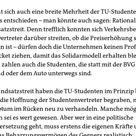
t sich auch eine breite Mehrheit der TU-Studente
s entschieden – man könnte auch sagen: Rationali
atzstreit. Denn trefflich konnten sich Verkehrsb
ertreter darüber streiten, ob die Preiserhöhung s
 ist – dürfen doch die Unternehmen keinen Prof
cket ziehen, damit das Solidarmodell erhalten ble
 zahlen auch die Studenten, die statt mit der BVG
d oder dem Auto unterwegs sind.
ndsatzstreit haben die TU-Studenten im Prinzip 
die Hoffnung der Studentenvertreter begraben, 
otum im Rücken neu zu verhandeln. Manche mög
 sei es wert gewesen. Aber wer in eine politische
rsetzung geht, muss erstens die eigenen Kräfte
as Beharrungsvermögen des Gegners realistisch