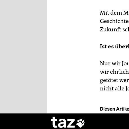
Mit dem Mo
Geschichte
Zukunft sc
Ist es übe
Nur wir Jo
wir ehrlic
getötet we
nicht alle 
Diesen Artikel
taz
