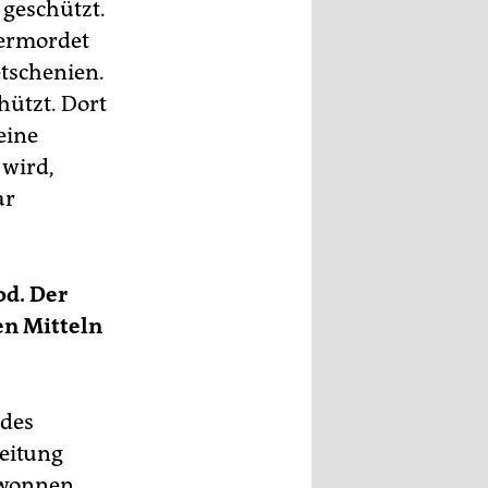
 geschützt.
t ermordet
etschenien.
chützt. Dort
keine
 wird,
ar
od. Der
en Mitteln
 des
Zeitung
ewonnen.