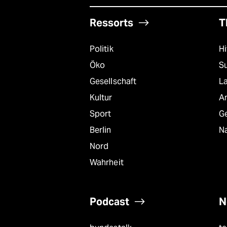
Ressorts
T
Politik
Hi
Öko
S
Gesellschaft
L
Kultur
A
Sport
G
Berlin
Na
Nord
Wahrheit
Podcast
N