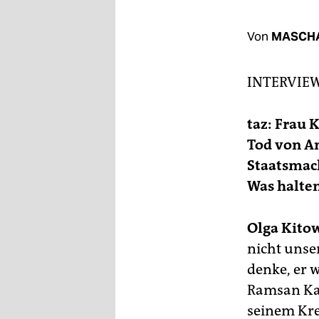
berlin
nord
Von
MASCH
wahrheit
INTERVIE
verlag
taz: Frau 
verlag
Tod von An
veranstaltungen
Staatsmach
shop
Was halten
fragen & hilfe
Olga Kito
unterstützen
nicht unse
abo
denke, er 
Ramsan Ka
genossenschaft
seinem Kre