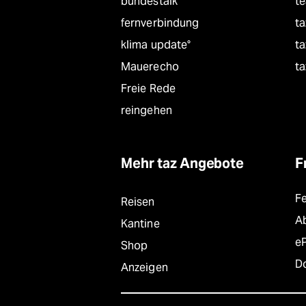
bundestalk
t
fernverbindung
ta
klima update°
ta
Mauerecho
ta
Freie Rede
reingehen
Mehr taz Angebote
F
F
Reisen
A
Kantine
e
Shop
D
Anzeigen