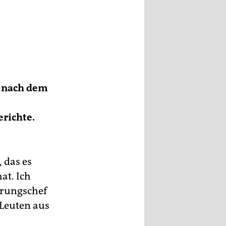
t nach dem
erichte.
 das es
at. Ich
erungschef
Leuten aus