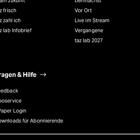
eam zukunft
Demnächst
z frisch
Vor Ort
z zahl ich
Live im Stream
z lab Infobrief
Vergangene
taz lab 2027
ragen & Hilfe
eedback
boservice
Paper Login
ownloads für Abonnierende