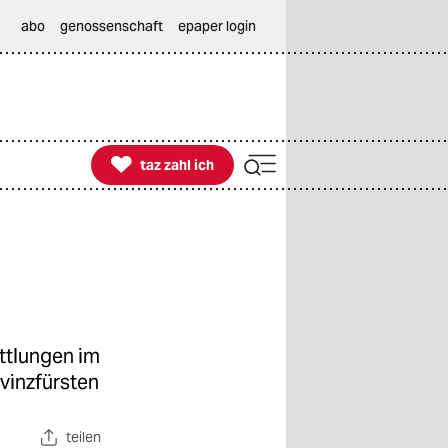
abo
genossenschaft
epaper login

taz zahl ich
taz zahl ich
ittlungen im
vinzfürsten
teilen