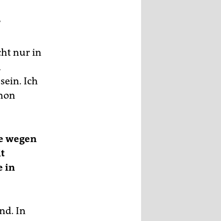
?
ht nur in
n
sein. Ich
chon
ie wegen
it
e in
nd. In