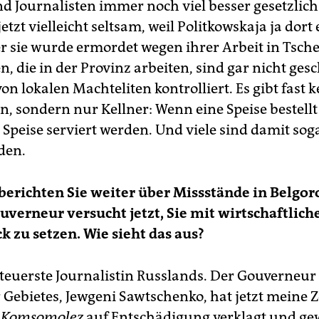
d Journalisten immer noch viel besser gesetzlich
jetzt vielleicht seltsam, weil Politkowskaja ja dor
r sie wurde ermordet wegen ihrer Arbeit in Tsch
n, die in der Provinz arbeiten, sind gar nicht ges
von lokalen Machteliten kontrolliert. Es gibt fast 
n, sondern nur Kellner: Wenn eine Speise bestellt
 Speise serviert werden. Und viele sind damit sog
den.
erichten Sie weiter über Missstände in Belgor
uverneur versucht jetzt, Sie mit wirtschaftlich
k zu setzen. Wie sieht das aus?
e teuerste Journalistin Russlands. Der Gouverneur
 Gebietes, Jewgeni Sawtschenko, hat jetzt meine 
 Komsomolez
auf Entschädigung verklagt und g