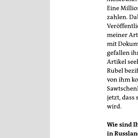
Eine Milli
zahlen. Da
Veröffentl
meiner Arti
mit Dokum
gefallen i
Artikel see
Rubel bezif
von ihm ko
Sawtschenk
jetzt, dass
wird.
Wie sind I
in Russlan