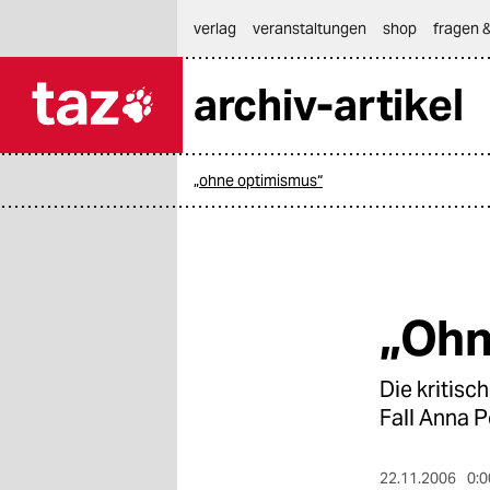
hautnavigation anspringen
hauptinhalt anspringen
footer anspringen
verlag
veranstaltungen
shop
fragen &
archiv-artikel

taz zahl ich
taz zahl ich
„ohne optimismus“
themen
politik
öko
„Ohn
gesellschaft
Die kritisc
kultur
Fall Anna P
sport
22.11.2006
0:0