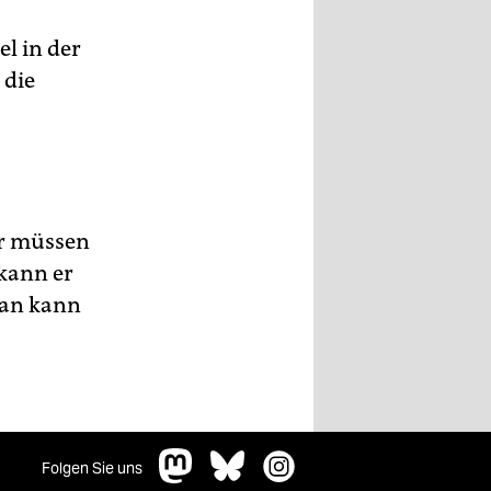
l in der
 die
ür müssen
 kann er
Man kann
Folgen Sie uns