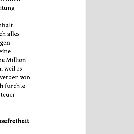
itung
nhalt
ch alles
ngen
eine
ne Million
, weil es
hwerden von
h fürchte
 teuer
ssefreiheit