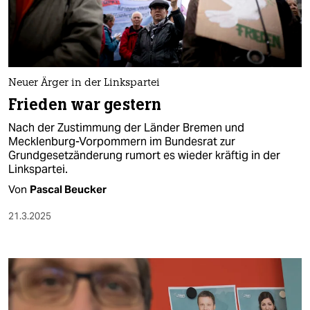
berlin
nord
wahrheit
Neuer Ärger in der Linkspartei
verlag
Frieden war gestern
verlag
Nach der Zustimmung der Länder Bremen und
Mecklenburg-Vorpommern im Bundesrat zur
veranstaltungen
Grundgesetzänderung rumort es wieder kräftig in der
Linkspartei.
shop
Von
Pascal Beucker
fragen & hilfe
21.3.2025
unterstützen
abo
genossenschaft