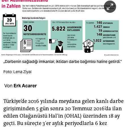
berlin
nord
wahrheit
verlag
verlag
veranstaltungen
„Darbenin sağladığı imkanlar, iktidarı darbe bağımlısı haline getirdi.“
shop
Foto: Lena Ziyal
fragen & hilfe
Von
Erk Acarer
unterstützen
Türkiye’de 2016 yılında meydana gelen kanlı darbe
abo
girişiminden 5 gün sonra 20 Temmuz 2016’da ilan
edilen Olağanüstü Hal’in (OHAL) üzerinden 18 ay
genossenschaft
geçti. Bu süreçte 3'er aylık periyodlarla 6 kez