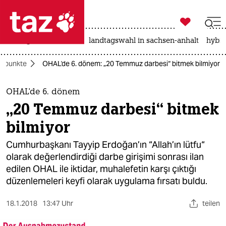

taz zahl ich
niedrigwasser
rente
landtagswahl in sachsen-anhalt
hybri

taz zahl ich
rpunkte
OHAL'de 6. dönem: „20 Temmuz darbesi“ bitmek bilmiyor
taz zahl ich
themen
OHAL'de 6. dönem
„20 Temmuz darbesi“ bitmek
politik
bilmiyor
öko
Cumhurbaşkanı Tayyip Erdoğan’ın “Allah’ın lütfu“
olarak değerlendirdiği darbe girişimi sonrası ilan
gesellschaft
edilen OHAL ile iktidar, muhalefetin karşı çıktığı
düzenlemeleri keyfi olarak uygulama fırsatı buldu.
kultur
sport
18.1.2018
13:47 Uhr
teilen