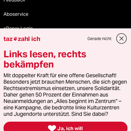
Aboservice
ePaper Login
taz
zahl ich
Gerade nicht

Downloads für Abonnierende
Links lesen, rechts
bekämpfen
© 2026 taz Verlags und Vertriebs GmbH
Alle Rechte vorbehalten. Bei rechtlichen Fragen oder für Genehmigungen
Mit doppelter Kraft für eine offene Gesellschaft!
wenden Sie sich bitte an
lizenzen@taz.de
Besonders jetzt brauchen Menschen, die sich gegen
Rechtsextremismus einsetzen, unsere Solidarität.
Daher gehen 50 Prozent der Einnahmen aus
Feedback
Redaktionsstatut
Kommune-Richtlinien
KI-
Neuanmeldungen an „Alles beginnt im Zentrum“ –
eine Kampagne, die bedrohte linke Kulturzentren
Leitlinie
Informant
Datenschutz
Impressum
AGB
und Jugendorte unterstützt. Sind Sie dabei?
Seitenwende
Einwilligungen widerrufen (Ads)

Ja, ich will