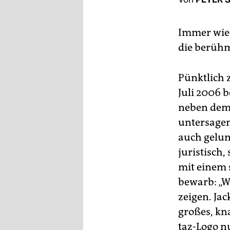
berlin
nord
Immer wied
wahrheit
die berühm
verlag
Pünktlich 
verlag
Juli 2006 
neben dem 
veranstaltungen
untersagen
shop
auch gelun
fragen & hilfe
juristisch
mit einem 
unterstützen
bewarb: „W
abo
zeigen. Jac
großes, kn
genossenschaft
taz-Logo n