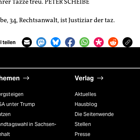
ihrer Tazze treu.
PETER SCHEIBE
be, 34, Rechtsanwalt, ist Justiziar der taz.
 teilen
hemen
Verlag
ergsteigen
Aktuelles
SA unter Trump
Hausblog
atzen
Die Seitenwende
andtagswahl in Sachsen-
Stellen
nhalt
Presse