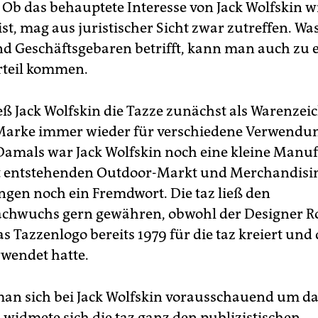
 Ob das behauptete Interesse von Jack Wolfskin wi
ist, mag aus juristischer Sicht zwar zutreffen. Was
nd Geschäftsgebaren betrifft, kann man auch zu
rteil kommen.
ließ Jack Wolfskin die Tazze zunächst als Warenze
 Marke immer wieder für verschiedene Verwend
Damals war Jack Wolfskin noch eine kleine Manu
t entstehenden Outdoor-Markt und Merchandisin
ngen noch ein Fremdwort. Die taz ließ den
achwuchs gern gewähren, obwohl der Designer R
s Tazzenlogo bereits 1979 für die taz kreiert und 
rwendet hatte.
n sich bei Jack Wolfskin vorausschauend um da
widmete sich die taz ganz den publizistischen