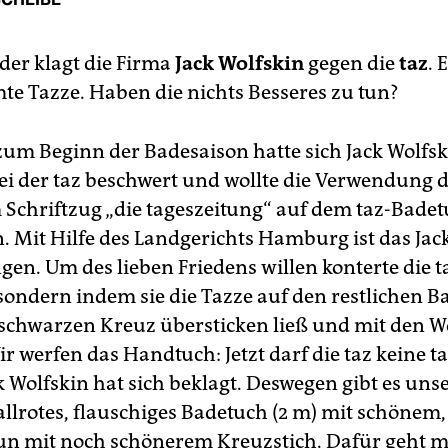
er klagt die Firma
Jack Wolfskin
gegen die
taz
. 
te Tazze. Haben die nichts Besseres zu tun?
zum Beginn der Badesaison hatte sich Jack Wolfs
bei der taz beschwert und wollte die Verwendung 
Schriftzug „die tageszeitung“ auf dem taz-Bade
. Mit Hilfe des Landgerichts Hamburg ist das Jac
gen. Um des lieben Friedens willen konterte die t
, sondern indem sie die Tazze auf den restlichen 
schwarzen Kreuz übersticken ließ und mit den W
ir werfen das Handtuch: Jetzt darf die taz keine 
k Wolfskin hat sich beklagt. Deswegen gibt es uns
allrotes, flauschiges Badetuch (2 m) mit schönem
un mit noch schönerem Kreuzstich. Dafür geht 