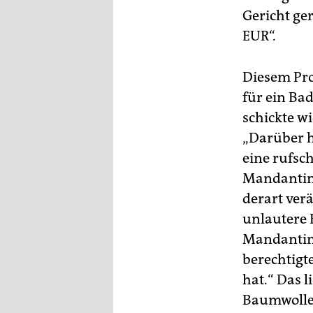
epaper login
Gericht ger
EUR“.
Diesem Pro
für ein Ba
schickte w
„Darüber h
eine rufsc
Mandantin 
derart ver
unlautere 
Mandantin i
berechtigt
hat.“ Das l
Baumwolle 