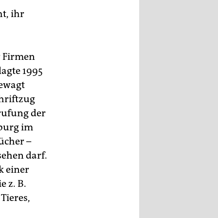
, ihr
r Firmen
lagte 1995
gewagt
hriftzug
rufung der
mburg im
ücher –
sehen darf.
k einer
 z. B.
Tieres,