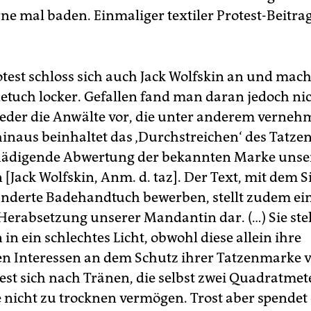
ne mal baden. Einmaliger textiler Protest-Beitrag
test schloss sich auch Jack Wolfskin an und mach
detuch locker. Gefallen fand man daran jedoch ni
ieder die Anwälte vor, die unter anderem verneh
inaus beinhaltet das ‚Durchstreichen‘ des Tatz
hädigende Abwertung der bekannten Marke unse
[Jack Wolfskin, Anm. d. taz]. Der Text, mit dem S
änderte Badehandtuch bewerben, stellt zudem ei
Herabsetzung unserer Mandantin dar. (…) Sie ste
n ein schlechtes Licht, obwohl diese allein ihre
en Interessen an dem Schutz ihrer Tatzenmarke v
iest sich nach Tränen, die selbst zwei Quadratmet
nicht zu trocknen vermögen. Trost aber spendet