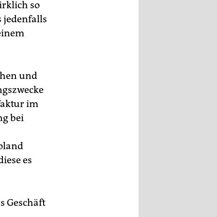
rklich so
 jedenfalls
 einem
ichen und
ungszwecke
faktur im
g bei
oland
diese es
s Geschäft