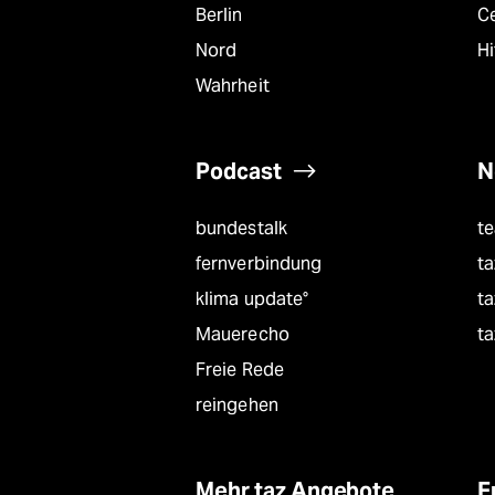
Berlin
C
Nord
Hi
Wahrheit
Podcast
N
bundestalk
t
fernverbindung
ta
klima update°
ta
Mauerecho
ta
Freie Rede
reingehen
Mehr taz Angebote
F