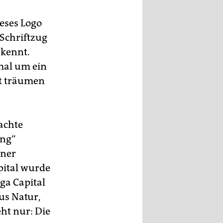
eses Logo
 Schriftzug
 kennt.
 mal um ein
ht träumen
achte
ing“
iner
pital wurde
ga Capital
us Natur,
eht nur: Die