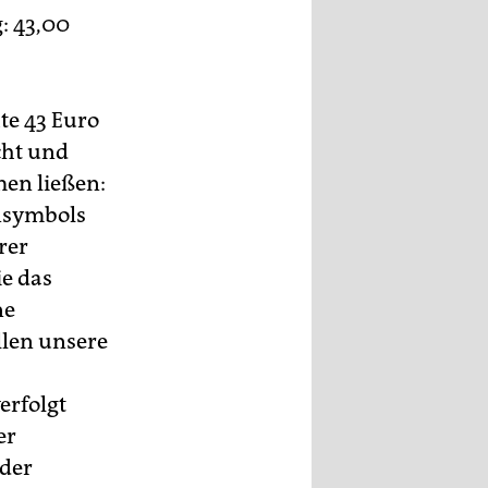
: 43,00
te 43 Euro
cht und
men ließen:
ensymbols
rer
ie das
ne
llen unsere
erfolgt
er
 der