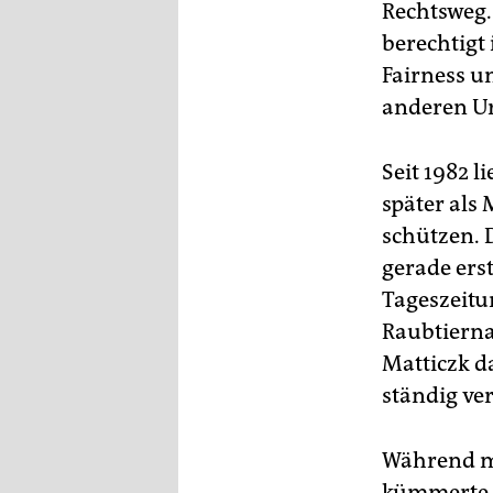
Rechtsweg.
berechtigt 
Fairness u
anderen U
Seit 1982 
später als
schützen. 
gerade ers
Tageszeitu
Raubtiern
Matticzk da
ständig ve
Während ma
kümmerte, 