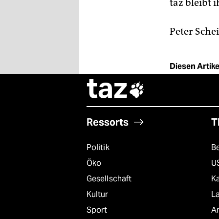
taz bleibt 
Peter Schei
Diesen Artikel
taz

Ressorts
T
Politik
B
Öko
U
Gesellschaft
K
Kultur
L
Sport
A