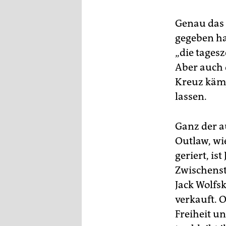
Genau das 
gegeben ha
„die tages
Aber auch d
Kreuz kämp
lassen.
Ganz der a
Outlaw, wi
geriert, is
Zwischenst
Jack Wolfs
verkauft. 
Freiheit un