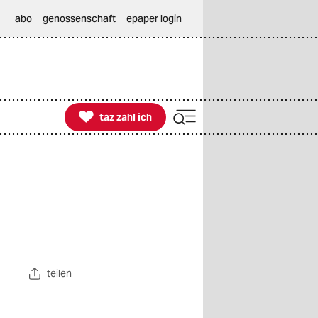
abo
genossenschaft
epaper login

taz zahl ich
taz zahl ich
teilen