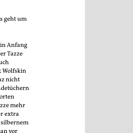
Es geht um
kin Anfang
der Tazze
tuch
k Wolfskin
az nicht
Badetüchern
orten
tazze mehr
er extra
, silbernem
man vor