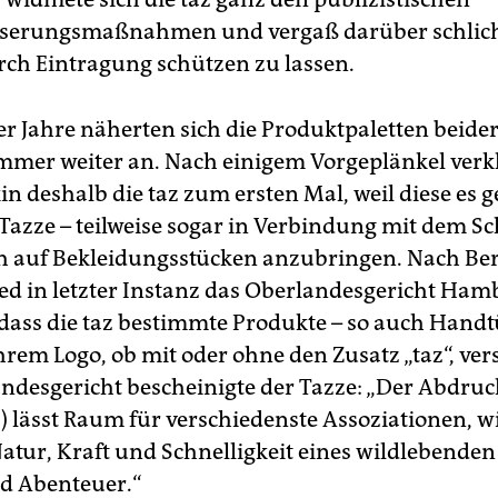
sserungsmaßnahmen und vergaß darüber schlicht
ch Eintragung schützen zu lassen.
er Jahre näherten sich die Produktpaletten beide
mmer weiter an. Nach einigem Vorgeplänkel verk
in deshalb die taz zum ersten Mal, weil diese es 
 Tazze – teilweise sogar in Verbindung mit dem Sc
ch auf Bekleidungsstücken anzubringen. Nach Be
ied in letzter Instanz das Oberlandesgericht Ha
 dass die taz bestimmte Produkte – so auch Handt
hrem Logo, ob mit oder ohne den Zusatz „taz“, ver
ndesgericht bescheinigte der Tazze: „Der Abdruc
) lässt Raum für verschiedenste Assoziationen, wie
atur, Kraft und Schnelligkeit eines wildlebenden 
nd Abenteuer.“