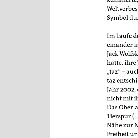
Weltverbe
Symbol dur
Im Laufe d
einander i
Jack Wolfsk
hatte, ihre
„taz“ – au
taz entsch
Jahr 2002,
nicht mit i
Das Oberla
Tierspur (…
Nähe zur N
Freiheit u