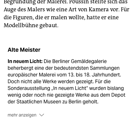
Begründung der Malerei. Poussin stellte sich das
Auge des Malers wie eine Art von Kamera vor. Für
die Figuren, die er malen wollte, hatte er eine
Modellbühne gebaut.
Alte Meister
In neuem Licht:
Die Berliner Gemäldegalerie
beherbergt eine der bedeutendsten Sammlungen
europäischer Malerei vom 13. bis 18. Jahrhundert.
Doch nicht alle Werke werden gezeigt. Für die
Sonderausstellung „In neuem Licht“ wurden bislang
wenig oder noch nie gezeigte Werke aus dem Depot
der Staatlichen Museen zu Berlin geholt.
mehr anzeigen
Alte Meister:
Bis Ende 2018 ist die Schau in der
Wandelhalle der Gemäldegalerie am Kulturforum zu
sehen. In der
taz-Serie „Alte Meister“
stellt die