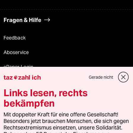
Fragen & Hilfe
Feedback
Aboservice
ePaper Login
taz
zahl ich
Gerade nicht

Downloads für Abonnierende
Links lesen, rechts
bekämpfen
© 2026 taz Verlags und Vertriebs GmbH
Mit doppelter Kraft für eine offene Gesellschaft!
Alle Rechte vorbehalten. Bei rechtlichen Fragen oder für Genehmigungen
wenden Sie sich bitte an
lizenzen@taz.de
Besonders jetzt brauchen Menschen, die sich gegen
Rechtsextremismus einsetzen, unsere Solidarität.