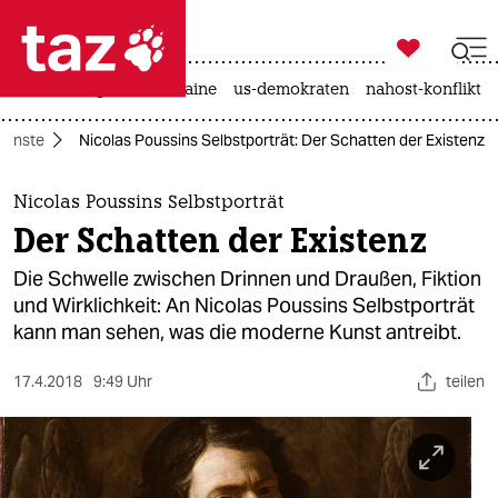

taz zahl ich
hitze
krieg in der ukraine
us-demokraten
nahost-konflikt

taz zahl ich
Künste
Nicolas Poussins Selbstporträt: Der Schatten der Existenz
taz zahl ich
themen
Nicolas Poussins Selbstporträt
Der Schatten der Existenz
politik
Die Schwelle zwischen Drinnen und Draußen, Fiktion
öko
und Wirklichkeit: An Nicolas Poussins Selbstporträt
kann man sehen, was die moderne Kunst antreibt.
gesellschaft
17.4.2018
9:49 Uhr
teilen
kultur
sport