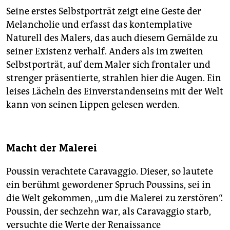
Künstlerin und Autorin Tal Sterngast einzelne dieser
Seine erstes Selbstporträt zeigt eine Geste der
nun ans Licht geholten Werke, aber auch andere
Melancholie und erfasst das kontemplative
Gemälde aus der Sammlung vor.
Naturell des Malers, das auch diesem Gemälde zu
seiner Existenz verhalf. Anders als im zweiten
Selbstporträt, auf dem Maler sich frontaler und
strenger präsentierte, strahlen hier die Augen. Ein
leises Lächeln des Einverstandenseins mit der Welt
kann von seinen Lippen gelesen werden.
Macht der Malerei
Poussin verachtete Caravaggio. Dieser, so lautete
ein berühmt gewordener Spruch Poussins, sei in
die Welt gekommen, „um die Malerei zu zerstören“.
Poussin, der sechzehn war, als Caravaggio starb,
versuchte die Werte der Renaissance