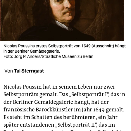
berlin
nord
wahrheit
verlag
Nicolas Poussins erstes Selbstporträt von 1649 (Ausschnitt) hängt
in der Berliner Gemäldegalerie.
verlag
Foto: Jörg P. Anders/Staatliche Museen zu Berlin
veranstaltungen
Von
Tal Sterngast
shop
fragen & hilfe
Nicolas Poussin hat in seinem Leben nur zwei
Selbstporträts gemalt. Das „Selbstporträt I“, das in
unterstützen
der Berliner Gemäldegalerie hängt, hat der
französische Barockkünstler im Jahr 1649 gemalt.
abo
Es steht im Schatten des berühmteren, ein Jahr
genossenschaft
später entstandenen „Selbstporträt II“, das im