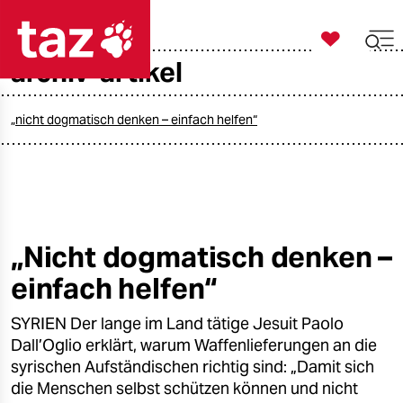

taz zahl ich
archiv-artikel

taz zahl ich
taz zahl ich
„nicht dogmatisch denken – einfach helfen“
themen
politik
öko
„Nicht dogmatisch denken –
einfach helfen“
gesellschaft
SYRIEN Der lange im Land tätige Jesuit Paolo
kultur
Dall’Oglio erklärt, warum Waffenlieferungen an die
sport
syrischen Aufständischen richtig sind: „Damit sich
die Menschen selbst schützen können und nicht