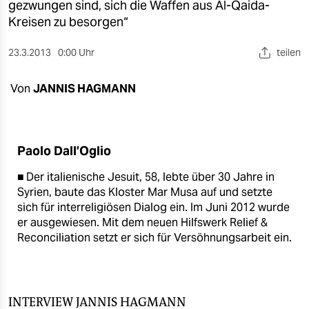
berlin
gezwungen sind, sich die Waffen aus Al-Qaida-
Kreisen zu besorgen“
nord
23.3.2013
0:00 Uhr
teilen
wahrheit
Von
JANNIS HAGMANN
verlag
verlag
veranstaltungen
Paolo Dall’Oglio
shop
■ Der italienische Jesuit, 58, lebte über 30 Jahre in
Syrien, baute das Kloster Mar Musa auf und setzte
fragen & hilfe
sich für interreligiösen Dialog ein. Im Juni 2012 wurde
er ausgewiesen. Mit dem neuen Hilfswerk Relief &
unterstützen
Reconciliation setzt er sich für Versöhnungsarbeit ein.
abo
genossenschaft
INTERVIEW
JANNIS HAGMANN