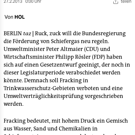
berlin
27.2.2013
0:00 Uhr
teilen
nord
Von
HOL
wahrheit
BERLIN
taz
|
Ruck, zuck will die Bundesregierung
verlag
die Förderung von Schiefergas neu regeln.
Umweltminister Peter Altmaier (CDU) und
verlag
Wirtschaftsminister Philipp Rösler (FDP) haben
sich auf einen Gesetzentwurf geeinigt, der noch in
veranstaltungen
dieser Legislaturperiode verabschiedet werden
shop
könnte. Demnach soll Fracking in
Trinkwasserschutz-Gebieten verboten und eine
fragen & hilfe
Umweltverträglichkeitsprüfung vorgeschrieben
unterstützen
werden.
abo
Fracking bedeutet, mit hohem Druck ein Gemisch
genossenschaft
aus Wasser, Sand und Chemikalien in