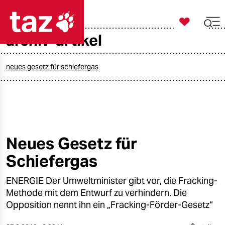

taz zahl ich
archiv-artikel

taz zahl ich
taz zahl ich
neues gesetz für schiefergas
themen
politik
öko
Neues Gesetz für
Schiefergas
gesellschaft
ENERGIE Der Umweltminister gibt vor, die Fracking-
kultur
Methode mit dem Entwurf zu verhindern. Die
sport
Opposition nennt ihn ein „Fracking-Förder-Gesetz“