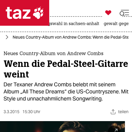

taz zahl ich
hitze
surfen
landtagswahl in sachsen-anhalt
gewalt gegen

taz zahl ich
ik
Neues Country-Album von Andrew Combs: Wenn die Pedal-Steel-
taz zahl ich
themen
Neues Country-Album von Andrew Combs
Wenn die Pedal-Steel-Gitarre
politik
weint
öko
Der Texaner Andrew Combs belebt mit seinem
Album „All These Dreams“ die US-Countryszene. Mit
gesellschaft
Style und unnachahmlichem Songwriting.
kultur
3.3.2015
15:30 Uhr
teilen
sport