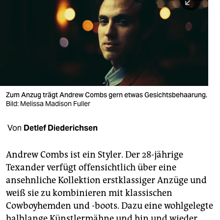
berlin
nord
wahrheit
verlag
verlag
Zum Anzug trägt Andrew Combs gern etwas Gesichtsbehaarung.
Bild: Melissa Madison Fuller
veranstaltungen
shop
Von
Detlef Diederichsen
fragen & hilfe
Andrew Combs ist ein Styler. Der 28-jährige
unterstützen
Texander verfügt offensichtlich über eine
ansehnliche Kollektion erstklassiger Anzüge und
abo
weiß sie zu kombinieren mit klassischen
genossenschaft
Cowboyhemden und -boots. Dazu eine wohlgelegte
halblange Künstlermähne und hin und wieder