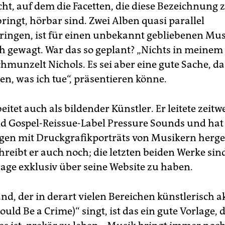
icht, auf dem die Facetten, die diese Bezeichnung
ringt, hörbar sind. Zwei Alben quasi parallel
ingen, ist für einen unbekannt gebliebenen Mus
 gewagt. War das so geplant? „Nichts in meinem 
chmunzelt Nichols. Es sei aber eine gute Sache, da
en, was ich tue“, präsentieren könne.
eitet auch als bildender Künstler. Er leitete zeitwe
d Gospel-Reissue-Label Pressure Sounds und hat
gen mit Druckgrafikporträts von Musikern herges
reibt er auch noch; die letzten beiden Werke sin
lage exklusiv über seine Website zu haben.
, der in derart vielen Bereichen künstlerisch akt
ould Be a Crime)“ singt, ist das ein gute Vorlage,