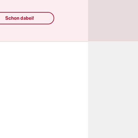
r in „To Be
chen
Schon dabei!
nder
oziert.