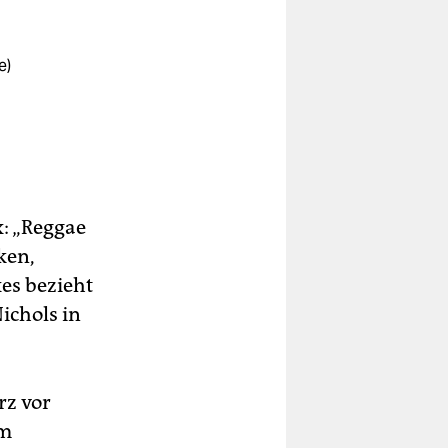
e)
: „Reggae
ken,
xes bezieht
Nichols in
rz vor
um