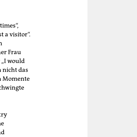
times“,
 a visitor“.
m
ner Frau
r „I would
n nicht das
hen Momente
schwingte
try
me
nd