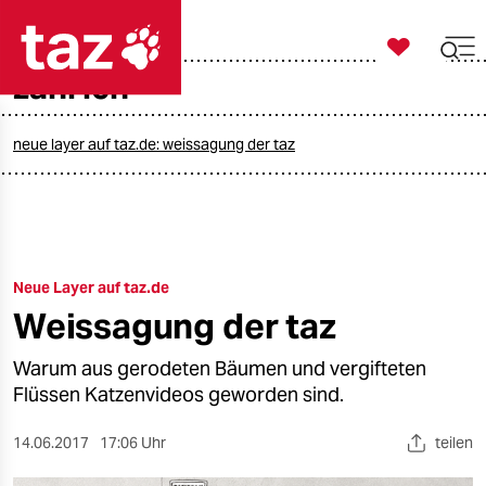

taz zahl ich
zahl ich

taz zahl ich
taz zahl ich
neue layer auf taz.de: weissagung der taz
themen
politik
Neue Layer auf taz.de
öko
Weissagung der taz
gesellschaft
Warum aus gerodeten Bäumen und vergifteten
kultur
Flüssen Katzenvideos geworden sind.
sport
14.06.2017
17:06 Uhr
teilen