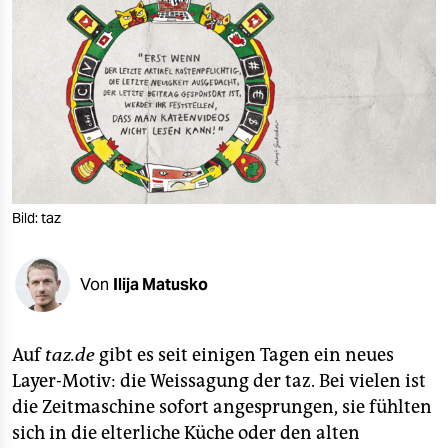
berlin
nord
wahrheit
verlag
verlag
veranstaltungen
Bild: taz
shop
Von
Ilija Matusko
fragen & hilfe
unterstützen
Auf
taz.de
gibt es seit einigen Tagen ein neues
abo
Layer-Motiv: die Weissagung der taz. Bei vielen ist
die Zeitmaschine sofort angesprungen, sie fühlten
genossenschaft
sich in die elterliche Küche oder den alten