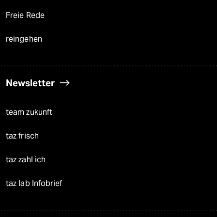
Freie Rede
reingehen
Newsletter
team zukunft
taz frisch
taz zahl ich
taz lab Infobrief