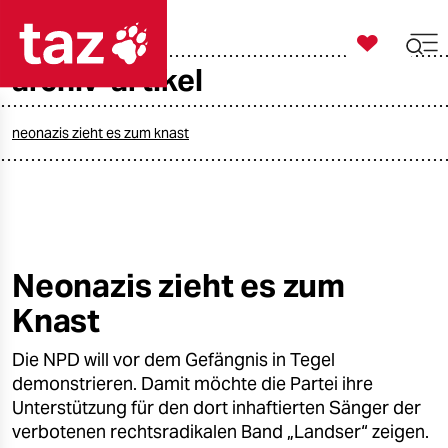

taz zahl ich
archiv-artikel

taz zahl ich
taz zahl ich
neonazis zieht es zum knast
themen
politik
öko
Neonazis zieht es zum
Knast
gesellschaft
Die NPD will vor dem Gefängnis in Tegel
kultur
demonstrieren. Damit möchte die Partei ihre
sport
Unterstützung für den dort inhaftierten Sänger der
verbotenen rechtsradikalen Band „Landser“ zeigen.