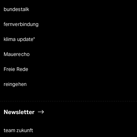
bundestalk
fernverbindung
klima update°
Mauerecho
Freie Rede
reingehen
Newsletter
team zukunft