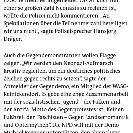
1.200 Teilnehmer angemeldet. Ob wirklich mit
epaper login
einer so großen Zahl Neonazis zu rechnen ist,
wollte die Polizei nicht kommentieren. „An
Spekulationen über die Teilnehmerzahl beteiligen
wir uns nicht“, sagte Polizeisprecher Hansjörg
Dräger.
Auch die Gegendemonstranten wollen Flagge
zeigen. „Wir werden den Neonazi-Aufmarsch
kreativ begleiten, um ein deutliches politisches
Zeichen gegen rechts zu setzen“, sagte der
Anmelder der Gegendemo, ein Mitglied der WASG-
Reinickendorf. Es gebe eine enge Zusammenarbeit
mit der sozialistischen Jugend – die Falken und
der Antifa. Motto des Gegenprotestes ist „Keinen
Fußbreit den Faschisten – Gegen Landserromantik
und Opfermythen“. Die NPD will mit der Demo
Michael Regener unterstützen, den ehemaligen