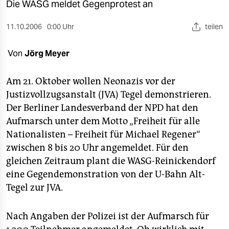
berlin
Die WASG meldet Gegenprotest an
nord
11.10.2006
0:00 Uhr
teilen
wahrheit
Von
Jörg Meyer
verlag
Am 21. Oktober wollen Neonazis vor der
verlag
Justizvollzugsanstalt (JVA) Tegel demonstrieren.
Der Berliner Landesverband der NPD hat den
veranstaltungen
Aufmarsch unter dem Motto „Freiheit für alle
shop
Nationalisten – Freiheit für Michael Regener“
zwischen 8 bis 20 Uhr angemeldet. Für den
fragen & hilfe
gleichen Zeitraum plant die WASG-Reinickendorf
unterstützen
eine Gegendemonstration von der U-Bahn Alt-
Tegel zur JVA.
abo
genossenschaft
Nach Angaben der Polizei ist der Aufmarsch für