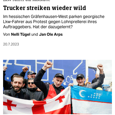
berlin
LKW-Fahrer auf Raststätte
Trucker streiken wieder wild
nord
Im hessischen Gräfenhausen-West parken georgische
Lkw-Fahrer aus Protest gegen Lohnprellerei ihres
wahrheit
Auftraggebers. Hat der dazugelernt?
verlag
Von
Nelli Tügel
und
Jan Ole Arps
20.7.2023
verlag
veranstaltungen
shop
fragen & hilfe
unterstützen
abo
genossenschaft