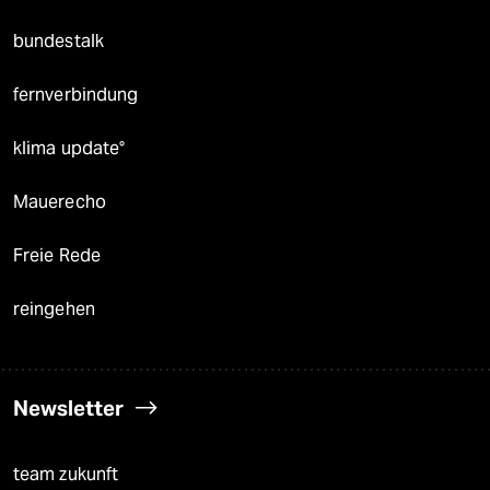
bundestalk
fernverbindung
klima update°
Mauerecho
Freie Rede
reingehen
Newsletter
team zukunft