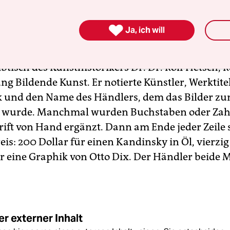
Vernichtung tippten die Verwalter in Goebbels

Ja, ich will
ministerium anschließend in die Zeile „Stand“ de
e die Aktion dokumentierten. Das Verzeichnis ent
tisch des Kunsthistorikers Dr. Dr. Rolf Hetsch, R
ng Bildende Kunst. Er notierte Künstler, Werktitel
 und den Name des Händlers, dem das Bilder z
 wurde. Manchmal wurden Buchstaben oder Zah
hrift von Hand ergänzt. Dann am Ende jeder Zeile 
eis: 200 Dollar für einen Kandinsky in Öl, vierzi
r eine Graphik von Otto Dix. Der Händler beide M
r externer Inhalt