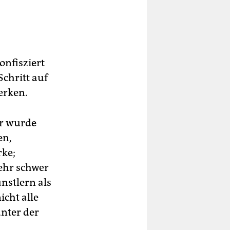
onfisziert
chritt auf
erken.
ar wurde
en,
rke;
ehr schwer
nstlern als
icht alle
unter der