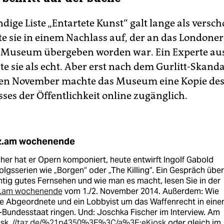
ndige Liste „Entartete Kunst“ galt lange als verscho
e sie in einem Nachlass auf, der an das Londoner
 Museum übergeben worden war. Ein Experte aus
rte sie als echt. Aber erst nach dem Gurlitt-Skand
en November machte das Museum eine Kopie de
ses der Öffentlichkeit online zugänglich.
z.am wochenende
her hat er Opern komponiert, heute entwirft Ingolf Gabold
olgsserien wie „Borgen“ oder „The Killing“. Ein Gespräch über
htig gutes Fernsehen und wie man es macht, lesen Sie in der
z.am wochenende
vom 1./2. November 2014. Außerdem: Wie
ne Abgeordnete und ein Lobbyist um das Waffenrecht in ein
Bundesstaat ringen. Und: Joschka Fischer im Interview. Am
osk,
//taz.de/%21p4350%3E%3C/a%3E:eKiosk
oder gleich im