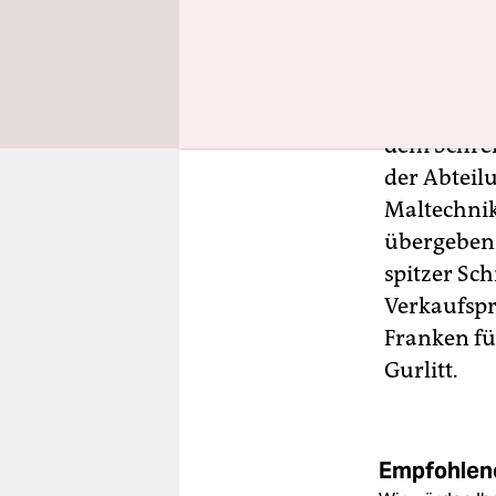
Ein X für 
Propaganda
mit der si
dem Schreib
der Abteilu
Maltechnik
übergeben
spitzer Sc
Verkaufspr
Franken fü
Gurlitt.
Empfohlene