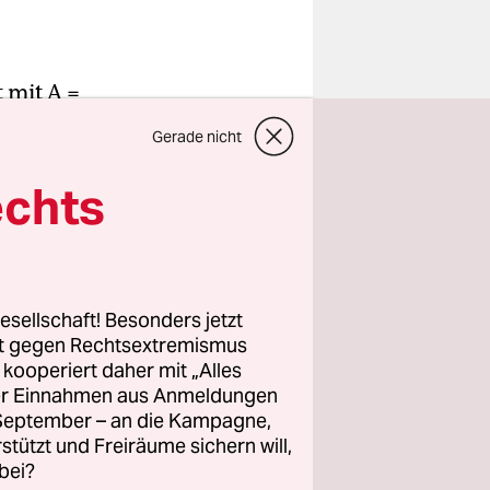
 mit A =
ür
Gerade nicht
 X =
echts
st die
hens – etwa
 der Aktion
esellschaft! Besonders jetzt
rt gegen Rechtsextremismus
e nahezu
z kooperiert daher mit „Alles
, Grafiken
ller Einnahmen aus Anmeldungen
, die von
. September – an die Kampagne,
 Werke
rstützt und Freiräume sichern will,
bei?
verbrannt.