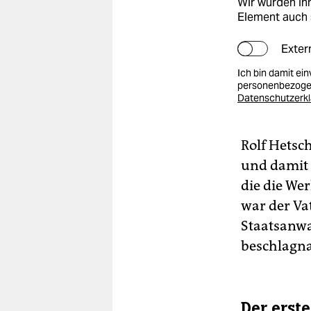
Wir würden Ihn
Element auch 
Exter
Ich bin damit ei
personenbezogen
Datenschutzerk
Rolf Hetsc
und damit 
die die Wer
war der Va
Staatsanwa
beschlagna
Der erste