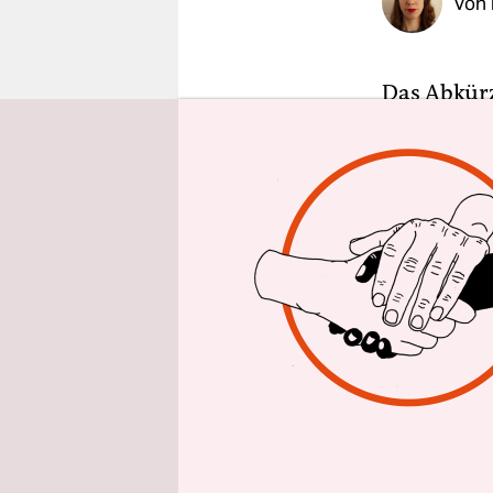
Von
epaper login
Das Abkürz
Aquarell, 
Volksaufkl
Vernichtun
482 Seiten
bürokratis
20.000 Kun
„Entartete
alles, was 
und Skulpt
München au
wurden ver