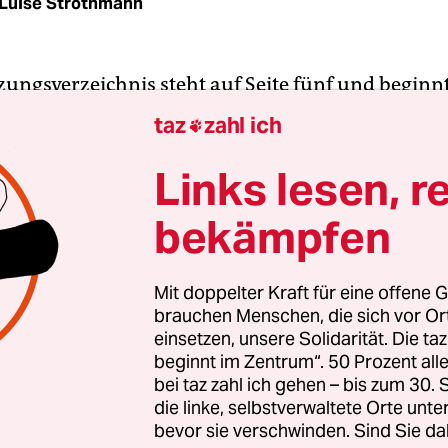
Luise Strothmann
ungsverzeichnis steht auf Seite fünf und beginnt
B = Bestand im Magazin des Reichsministeriums f
taz
zahl ich

ärung und Propaganda. Es endet mit V = Verkauf,
g.
Links lesen, r
bekämpfen
 mit akkuraten Schreibmaschinenbuchstaben. Es i
che Bilanz eines staatlich angeordneten Verbrec
stwerke konfiszierten die Nazis 1937 und 1938 in
Mit doppelter Kraft für eine offene G
brauchen Menschen, die sich vor O
 Kunst“ aus deutschen Museen. Diffamiert wurd
einsetzen, unsere Solidarität. Die ta
heute als moderne Kunst gilt. Über 600 der Bilder
beginnt im Zentrum“. 50 Prozent a
uren wurden in einer Schmähausstellung gezeigt
bei taz zahl ich gehen – bis zum 30
s durch mehrere deutsche Städte zog. Viele der
die linke, selbstverwaltete Orte unte
bevor sie verschwinden. Sind Sie da
kauft, die meisten ins Ausland. Andere wurden 