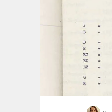
berlin
nord
wahrheit
verlag
verlag
veranstaltungen
shop
fragen & hilfe
unterstützen
abo
genossenschaft