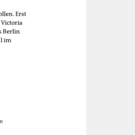
llen. Erst
 Victoria
 Berlin
al im
s
em