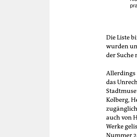
pr
Die Liste b
wurden und
der Suche 
Allerdings
das Unrech
Stadtmuseu
Kolberg, H
zugänglich
auch von H
Werke geli
Nummer 253