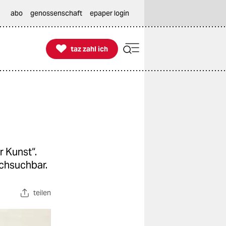
abo
genossenschaft
epaper login

taz zahl ich
taz zahl ich
r Kunst“.
rchsuchbar.
teilen