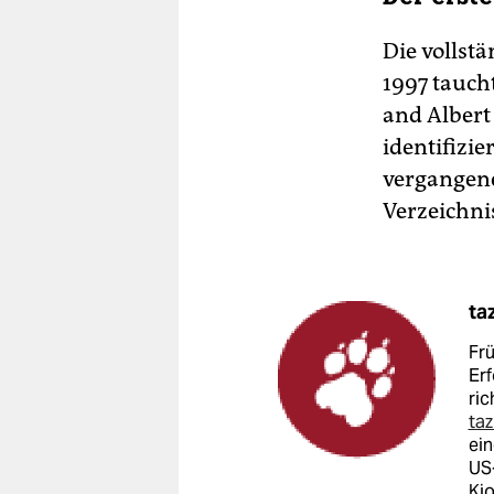
Die vollstä
1997 taucht
and Albert
identifizie
vergangen
Verzeichnis
ta
Frü
Erf
ric
ta
ei
US-
Ki