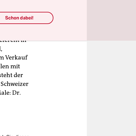
Schon dabei!
r Liste,
stand auf
eferent in
,
um Verkauf
len mit
steht der
g Schweizer
ale: Dr.