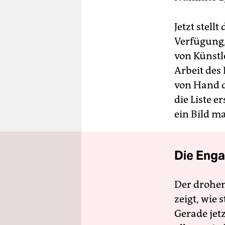
Jetzt stel
Verfügung,
von Künstl
Arbeit des
von Hand d
die Liste e
ein Bild m
Die Enga
Der drohe
zeigt, wie
Gerade jet