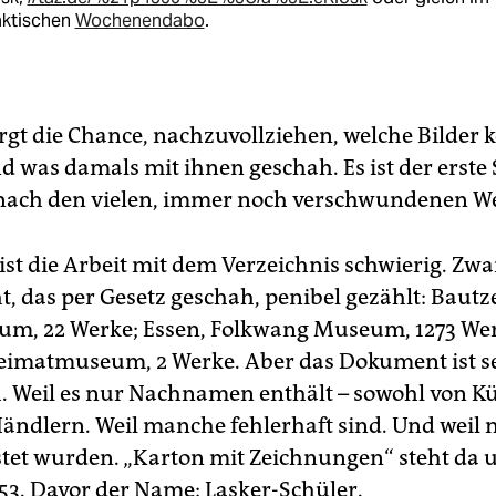
aktischen
Wochenendabo
.
irgt die Chance, nachzuvollziehen, welche Bilder k
 was damals mit ihnen geschah. Es ist der erste S
nach den vielen, immer noch verschwundenen W
 ist die Arbeit mit dem Verzeichnis schwierig. Zw
t, das per Gesetz geschah, penibel gezählt: Bautz
m, 22 Werke; Essen, Folkwang Museum, 1273 We
eimatmuseum, 2 Werke. Aber das Dokument ist s
. Weil es nur Nachnamen enthält – sowohl von Kü
ändlern. Weil manche fehlerhaft sind. Und weil n
stet wurden. „Karton mit Zeichnungen“ steht da 
. Davor der Name: Lasker-Schüler.