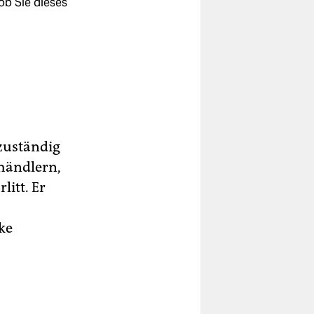
ob Sie dieses
 zuständig
thändlern,
litt. Er
ke