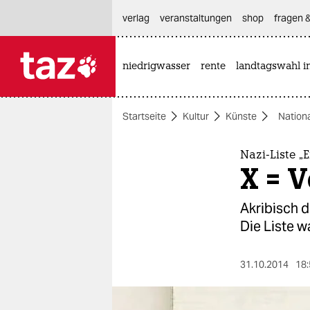
hautnavigation anspringen
hauptinhalt anspringen
footer anspringen
verlag
veranstaltungen
shop
fragen &
niedrigwasser
rente
landtagswahl i

taz zahl ich
taz zahl ich
Startseite
Kultur
Künste
Nation
themen
politik
Nazi-Liste „
X = 
öko
Akribisch d
gesellschaft
Die Liste w
kultur
31.10.2014
18:
sport