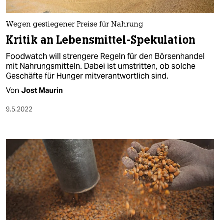
berlin
nord
Wegen gestiegener Preise für Nahrung
Kritik an Lebensmittel-Spekulation
wahrheit
Foodwatch will strengere Regeln für den Börsenhandel
verlag
mit Nahrungsmitteln. Dabei ist umstritten, ob solche
Geschäfte für Hunger mitverantwortlich sind.
verlag
Von
Jost Maurin
veranstaltungen
9.5.2022
shop
fragen & hilfe
unterstützen
abo
genossenschaft