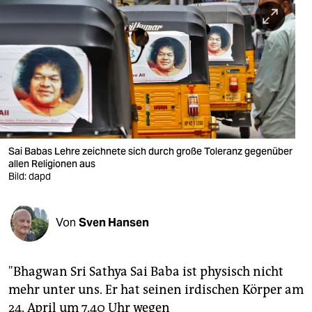
berlin
nord
wahrheit
verlag
verlag
veranstaltungen
Sai Babas Lehre zeichnete sich durch große Toleranz gegenüber
allen Religionen aus
shop
Bild: dapd
fragen & hilfe
Von
Sven Hansen
unterstützen
abo
"Bhagwan Sri Sathya Sai Baba ist physisch nicht
genossenschaft
mehr unter uns. Er hat seinen irdischen Körper am
24. April um 7.40 Uhr wegen