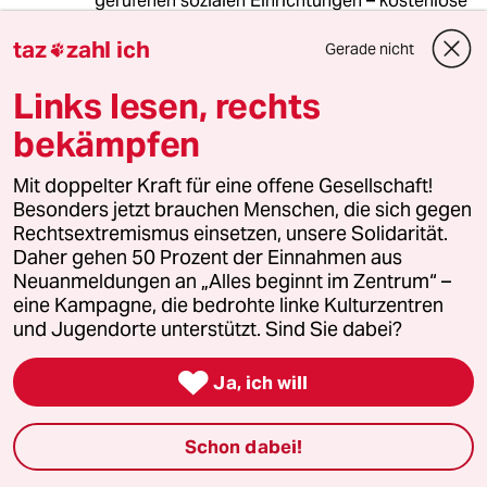
gerufenen sozialen Einrichtungen – kostenlose
Schulen, Colleges und Krankenhäuser,
taz
zahl ich
Wasserwerke usw. geschaffen hat. In
Gerade nicht

Puttaparthi hat Sai Baba unter anderem ein
Links lesen, rechts
Dorf für alleinerziehende Mütter errichten
lassen, denen in Indien häufig nur die Strasse
bekämpfen
bleibt.
Mit doppelter Kraft für eine offene Gesellschaft!
Hier sieht man Sai Baba 1990 bei der
Besonders jetzt brauchen Menschen, die sich gegen
Grundsteinlegung des Krankenhauses in
Rechtsextremismus einsetzen, unsere Solidarität.
Puttaparthi. Ein halbes Jahr später war die
Daher gehen 50 Prozent der Einnahmen aus
Eröffnung:
Neuanmeldungen an „Alles beginnt im Zentrum“ –
eine Kampagne, die bedrohte linke Kulturzentren
und Jugendorte unterstützt. Sind Sie dabei?
http://www.youtube.com/watch?
v=wLKU9A5HsNc

Ja, ich will
Hier haben westliche Pilger ihren Eindruck
Schon dabei!
festgehalten