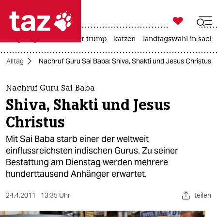

taz zahl ich
bergsteigen
usa unter trump
katzen
landtagswahl in sachs

taz zahl ich
Alltag
Nachruf Guru Sai Baba: Shiva, Shakti und Jesus Christus
taz zahl ich
themen
Nachruf Guru Sai Baba
Shiva, Shakti und Jesus
politik
Christus
öko
Mit Sai Baba starb einer der weltweit
einflussreichsten indischen Gurus. Zu seiner
gesellschaft
Bestattung am Dienstag werden mehrere
hunderttausend Anhänger erwartet.
kultur
sport
24.4.2011
13:35 Uhr
teilen