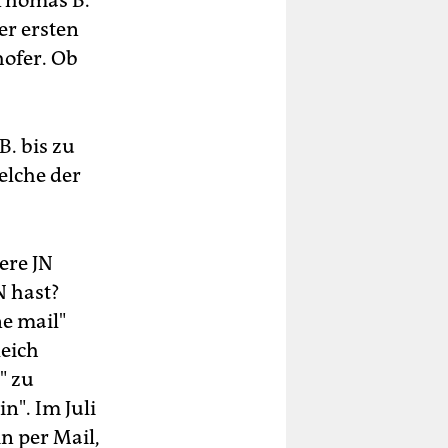
 Thomas B.
er ersten
hofer. Ob
B. bis zu
elche der
ere JN
N hast?
ne mail"
leich
" zu
in". Im Juli
n per Mail,