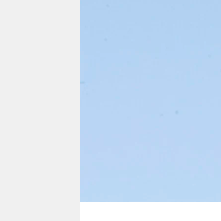
berlin
nord
wahrheit
verlag
verlag
veranstaltungen
shop
fragen & hilfe
unterstützen
abo
genossenschaft