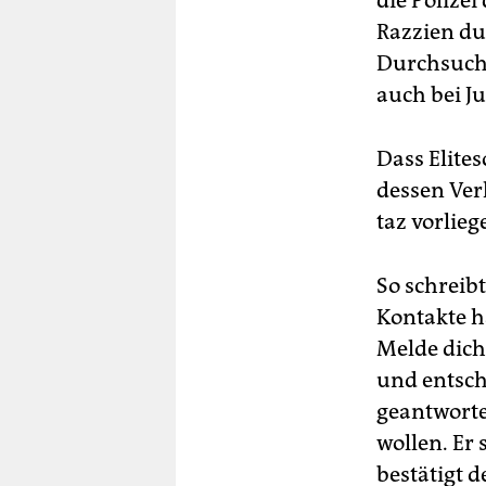
die Polize
Razzien du
Durchsuchu
auch bei Ju
Dass Elites
dessen Ver
taz vorlieg
So schreibt
Kontakte h
Melde dich 
und entschu
geantworte
wollen. Er 
bestätigt 