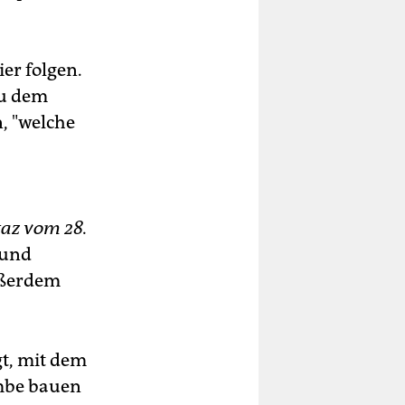
er folgen.
zu dem
, "welche
taz vom 28.
 und
Außerdem
gt, mit dem
ombe bauen