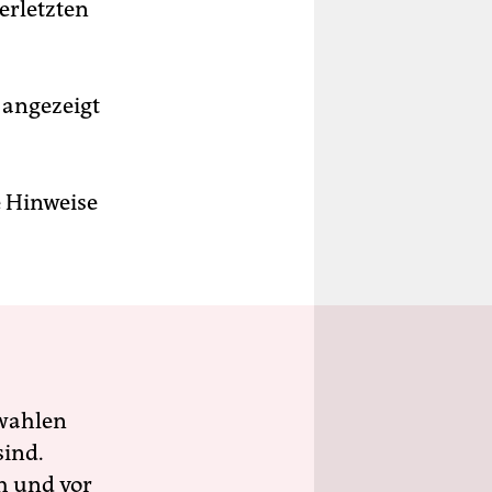
erletzten
 angezeigt
e Hinweise
wahlen
sind.
h und vor