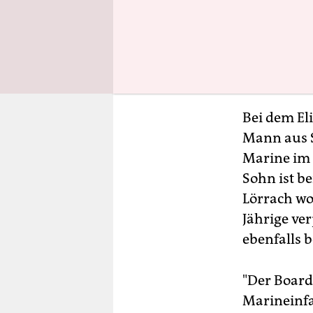
Bei dem Eli
Mann aus S
Marine im 
Sohn ist b
Lörrach woh
Jährige ver
ebenfalls b
"Der Boardi
Marineinfa