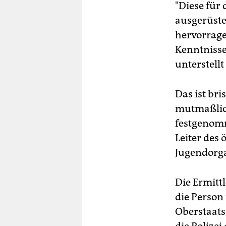
"Diese für
ausgerüste
hervorrage
Kenntnisse
unterstell
Das ist br
mutmaßlic
festgenomm
Leiter des
Jugendorga
Die Ermittl
die Person
Oberstaats