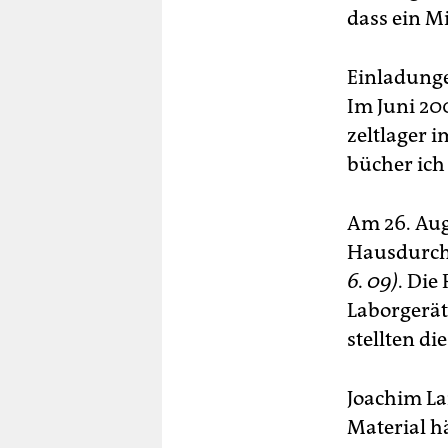
dass ein M
Einladunge
Im Juni 200
zeltlager 
bücher ich
Am 26. Aug
Hausdurch
6. 09)
. Die
Laborgerät
stellten di
Joachim La
Material h