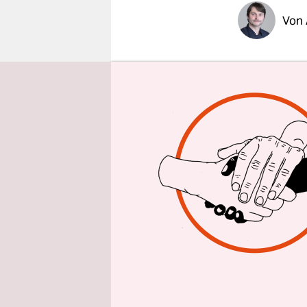
epaper login
Von
Ein Elites
mutmaßlic
ergaben Re