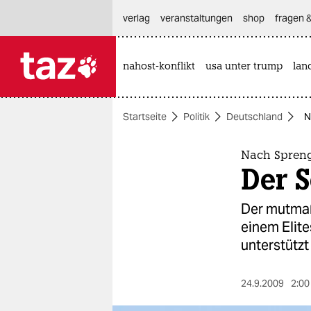
hautnavigation anspringen
hauptinhalt anspringen
footer anspringen
verlag
veranstaltungen
shop
fragen &
nahost-konflikt
usa unter trump
lan

taz zahl ich
taz zahl ich
Startseite
Politik
Deutschland
N
themen
politik
Nach Spreng
Der 
öko
Der mutmaß
gesellschaft
einem Elit
unterstützt
kultur
sport
24.9.2009
2:00