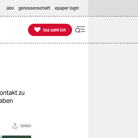
abo
genossenschaft
epaper login

taz zahl ich
taz zahl ich
ontakt zu
haben
teilen