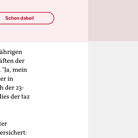
Schon dabei!
jährigen
äften der
 "Ja, mein
er in
h der 23-
ies der taz
ter
ersichert: