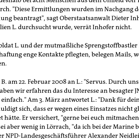
i deshalb bei acht Menschen aus dem Umfeld von
rch. "Diese Ermittlungen wurden im Nachgang d
ng beantragt", sagt Oberstaatsanwalt Dieter In
lien L. durchsucht wurde, verrät Inhofer nicht.
oldat L. und der mutmaßliche Sprengstoffbastler 
haftung enge Kontakte pflegten, belegen Mails, w
en.
 B. am 22. Februar 2008 an L.: "Servus. Durch uns
aben wir erfahren das du Interesse an besagter J
einfach." Am 3. März antwortet L.: "Dank für dei
ldigt sich, dass er wegen eines Einsatzes nicht g
t hätte. Er versichert, "gerne bei euch mitmachen
sei aber wenig in Lörrach, "da ich bei der Marine b
der NPD-Landesgeschäftsführer Alexander Neidlei