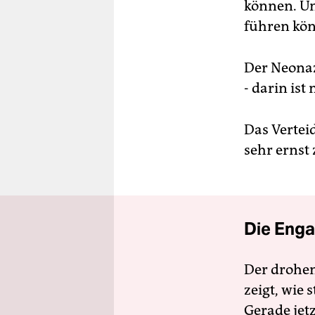
können. Un
führen kön
Der Neonaz
- darin ist
Das Vertei
sehr ernst
Die Enga
Der drohe
zeigt, wie
Gerade jet