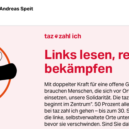
Andreas Speit
taz
zahl ich

oldat der Deutschen Marine stammt aus dem Umfe
hen rechtsextremen Bombenbauers aus Südbad
Links lesen, r
cherchen von tageszeitung und NDR.
bekämpfen
Mit doppelter Kraft für eine offene G
brauchen Menschen, die sich vor O
einsetzen, unsere Solidarität. Die ta
beginnt im Zentrum“. 50 Prozent a
bei taz zahl ich gehen – bis zum 30
die linke, selbstverwaltete Orte unte
bevor sie verschwinden. Sind Sie da