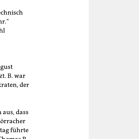
d
echnisch
r."
hl
gust
t. B. war
raten, der
n aus, dass
Lörracher
tag führte