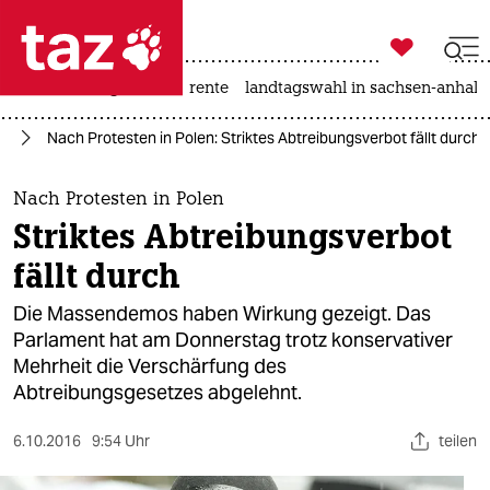

taz zahl ich
hitze
niedrigwasser
rente
landtagswahl in sachsen-anhalt

taz zahl ich
ng
Nach Protesten in Polen: Striktes Abtreibungsverbot fällt durch
taz zahl ich
themen
Nach Protesten in Polen
Striktes Abtreibungsverbot
politik
fällt durch
öko
Die Massendemos haben Wirkung gezeigt. Das
Parlament hat am Donnerstag trotz konservativer
gesellschaft
Mehrheit die Verschärfung des
Abtreibungsgesetzes abgelehnt.
kultur
sport
6.10.2016
9:54 Uhr
teilen