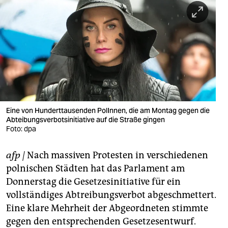
berlin
nord
wahrheit
verlag
verlag
veranstaltungen
Eine von Hunderttausenden PolInnen, die am Montag gegen die
Abteibungsverbotsinitiative auf die Straße gingen
Foto: dpa
shop
fragen & hilfe
afp
|
Nach massiven Protesten in verschiedenen
polnischen Städten hat das Parlament am
unterstützen
Donnerstag die Gesetzesinitiative für ein
abo
vollständiges Abtreibungsverbot abgeschmettert.
Eine klare Mehrheit der Abgeordneten stimmte
genossenschaft
gegen den entsprechenden Gesetzesentwurf.