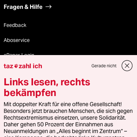
Fragen & Hilfe
Feedback
Aboservice
ePaper Login
taz
zahl ich
Gerade nicht

Downloads für Abonnierende
Links lesen, rechts
bekämpfen
© 2026 taz Verlags und Vertriebs GmbH
Mit doppelter Kraft für eine offene Gesellschaft!
Alle Rechte vorbehalten. Bei rechtlichen Fragen oder für Genehmigungen
wenden Sie sich bitte an
lizenzen@taz.de
Besonders jetzt brauchen Menschen, die sich gegen
Rechtsextremismus einsetzen, unsere Solidarität.
Daher gehen 50 Prozent der Einnahmen aus
Feedback
Redaktionsstatut
Kommune-Richtlinien
KI-
Neuanmeldungen an „Alles beginnt im Zentrum“ –