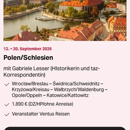
12. – 20. September 2026
Polen/Schlesien
mit Gabriele Lesser (HIstorikerin und taz-
Korrespondentin)
Wrocław/Breslau – Świdnica/Schweidnitz –
Krzyżowa/Kreisau – Wałbrzych/Waldenburg –
Opole/Oppeln – Katowice/Kattowitz
1.890 € (DZ/HP/ohne Anreise)
Veranstalter Ventus Reisen