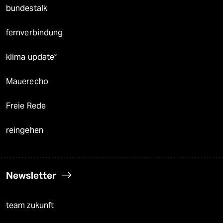
bundestalk
fernverbindung
klima update°
Mauerecho
Freie Rede
reingehen
Newsletter
team zukunft