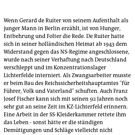
berlin
nord
Wenn Gerard de Ruiter von seinem Aufenthalt als
wahrheit
junger Mann in Berlin erzählt, ist von Hunger,
Entbehrung und Folter die Rede. De Ruiter hatte
verlag
sich in seiner holländischen Heimat ab 1943 dem
Widerstand gegen das NS-Regime angeschlossene,
verlag
wurde nach seiner Verhaftung nach Deutschland
veranstaltungen
verschleppt und im Konzentrationslager
Lichterfelde interniert. Als Zwangsarbeiter musste
shop
er beim Bau des Reichssicherheitshauptamtes "für
fragen & hilfe
Führer, Volk und Vaterland" schuften. Auch Franz
Josef Fischer kann sich mit seinen 92 Jahren noch
unterstützen
sehr gut an seine Zeit im KZ-Lichterfeld erinnern.
abo
Eine Arbeit in der SS-Kleiderkammer rettete ihm
das Leben - sonst hätte er die ständigen
genossenschaft
Demütigungen und Schläge vielleicht nicht