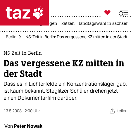

taz zahl ich
ceuta
hitze
bergsteigen
katzen
landtagswahl in sachsen-

taz zahl ich
Berlin
NS-Zeit in Berlin: Das vergessene KZ mitten in der Stadt
taz zahl ich
themen
NS-Zeit in Berlin
Das vergessene KZ mitten in
politik
der Stadt
öko
Dass es in Lichterfelde ein Konzentrationslager gab,
ist kaum bekannt. Steglitzer Schüler drehen jetzt
gesellschaft
einen Dokumentarfilm darüber.
kultur
13.5.2008
2:00 Uhr
teilen
sport
Von
Peter Nowak