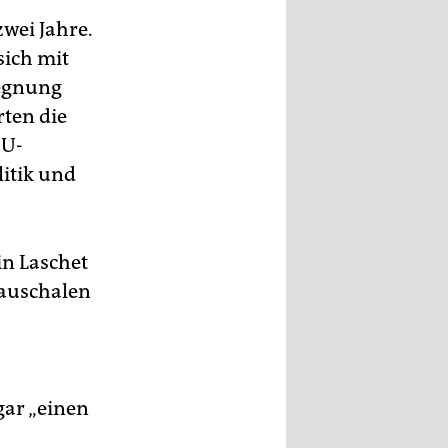
zwei Jahre.
sich mit
gegnung
rten die
EU-
itik und
in Laschet
pauschalen
gar „einen