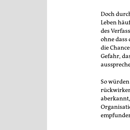
Doch durc
Leben häufi
des Verfas
ohne dass 
die Chance
Gefahr, da
ausspreche
So würden 
rückwirken
aberkannt,
Organisati
empfunden,