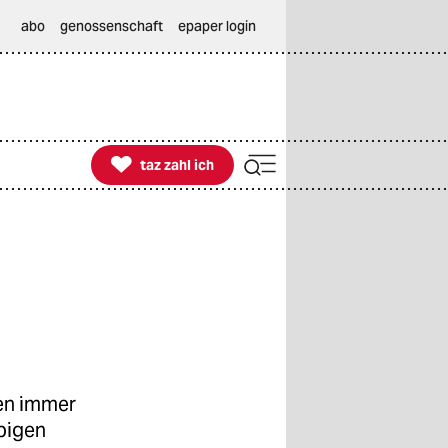
abo
genossenschaft
epaper login

taz zahl ich
taz zahl ich
en immer
bigen