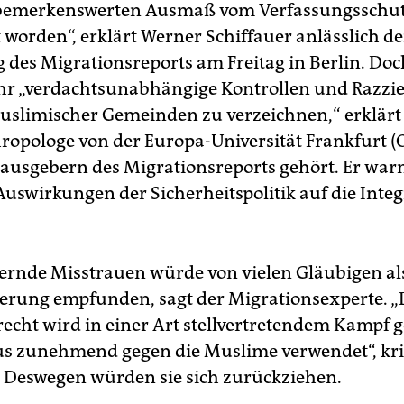
„bemerkenswerten Ausmaß vom Verfassungsschu
 worden“, erklärt Werner Schiffauer anlässlich de
 des Migrationsreports am Freitag in Berlin. Doc
r „verdachtsunabhängige Kontrollen und Razzie
limischer Gemeinden zu verzeichnen,“ erklärt
ropologe von der Europa-Universität Frankfurt (O
ausgebern des Migrationsreports gehört. Er warn
Auswirkungen der Sicherheitspolitik auf die Inte
rnde Misstrauen würde von vielen Gläubigen al
erung empfunden, sagt der Migrationsexperte. „
echt wird in einer Art stellvertretendem Kampf 
s zunehmend gegen die Muslime verwendet“, krit
. Deswegen würden sie sich zurückziehen.