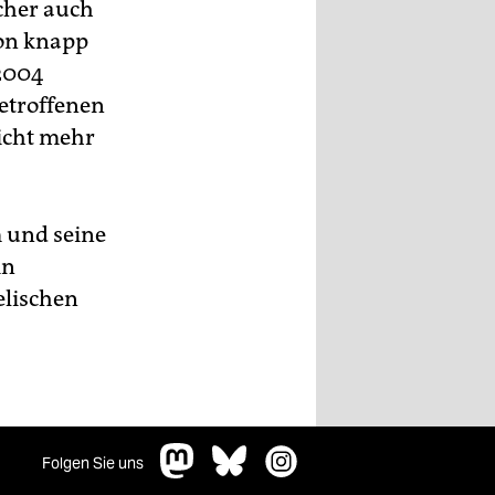
cher auch
von knapp
2004
etroffenen
icht mehr
m und seine
in
elischen
Folgen Sie uns