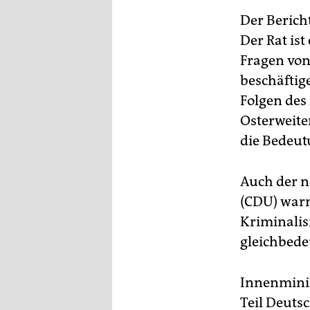
Der Bericht
Der Rat is
Fragen von
beschäftig
Folgen des
Osterweite
die Bedeut
Auch der n
(CDU) warn
Kriminalis
gleichbede
Innenminis
Teil Deuts