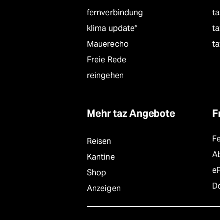
fernverbindung
ta
klima update°
ta
Mauerecho
ta
Freie Rede
reingehen
Mehr taz Angebote
F
F
Reisen
A
Kantine
e
Shop
D
Anzeigen