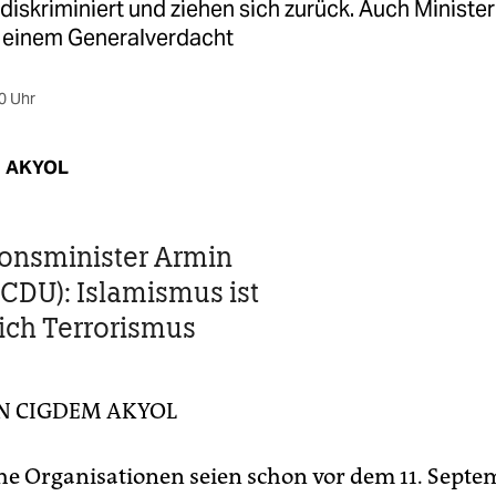
 diskriminiert und ziehen sich zurück. Auch Ministe
 einem Generalverdacht
0 Uhr
 AKYOL
ionsminister Armin
(CDU): Islamismus ist
eich Terrorismus
IN
CIGDEM AKYOL
e Organisationen seien schon vor dem 11. Septe