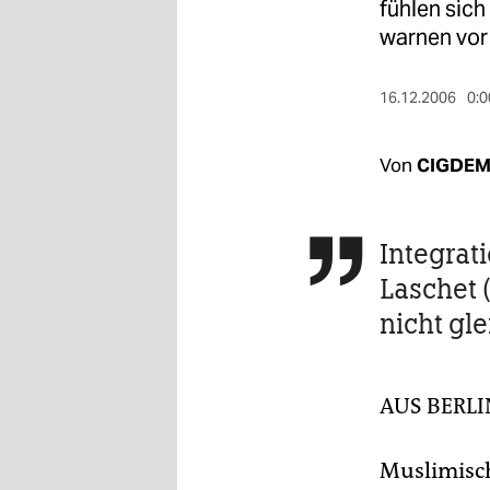
berlin
fühlen sich
warnen vor
nord
wahrheit
16.12.2006
0:0
verlag
Von
CIGDEM
verlag
veranstaltungen
Integrat

shop
Laschet 
nicht gl
fragen & hilfe
unterstützen
AUS BERL
abo
genossenschaft
Muslimisch