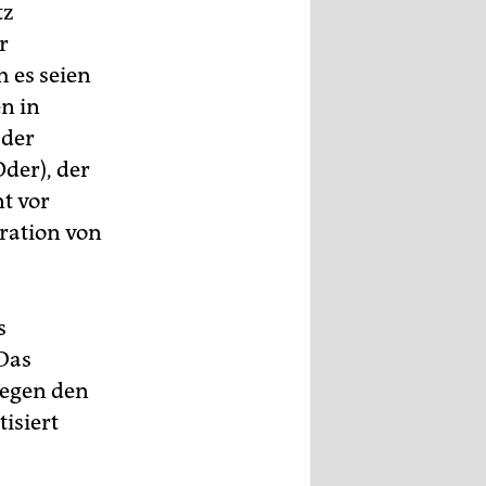
tz
r
h es seien
n in
 der
der), der
t vor
gration von
s
Das
gegen den
isiert