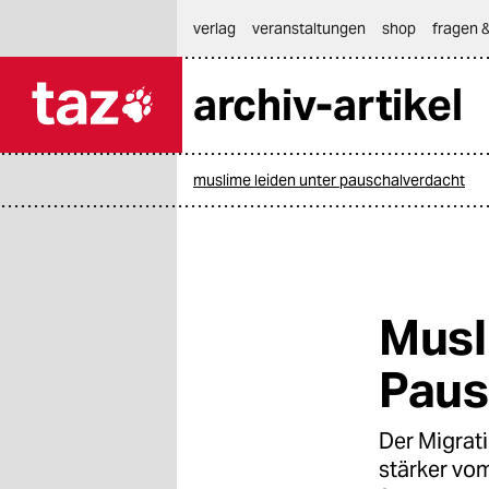
hautnavigation anspringen
hauptinhalt anspringen
footer anspringen
verlag
veranstaltungen
shop
fragen &
archiv-artikel

taz zahl ich
taz zahl ich
muslime leiden unter pauschalverdacht
themen
politik
öko
Musl
gesellschaft
Paus
kultur
Der Migrat
sport
stärker vo