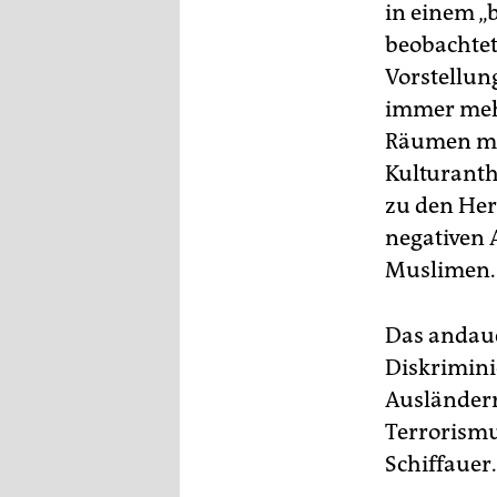
epaper login
in einem 
beobachtet
Vorstellung
immer meh
Räumen mus
Kulturanth
zu den Her
negativen 
Muslimen.
Das andaue
Diskrimini
Ausländerr
Terrorismu
Schiffauer