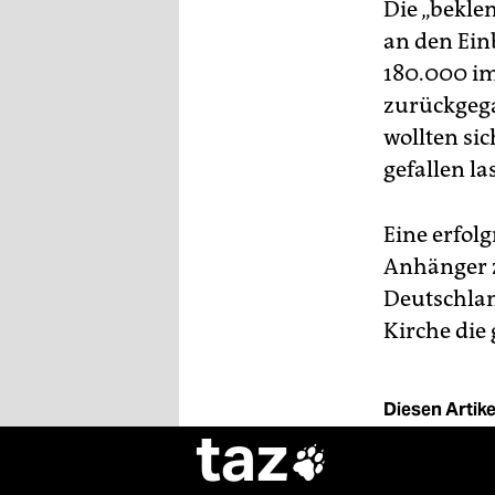
Die „bekle
an den Ein
180.000 im
zurückgega
wollten si
gefallen la
Eine erfol
Anhänger z
Deutschlan
Kirche die
Diesen Artikel
taz
