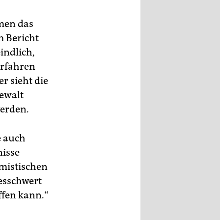
men das
m Bericht
indlich,
erfahren
r sieht die
Gewalt
werden.
e auch
nisse
amistischen
lesschwert
ffen kann.“