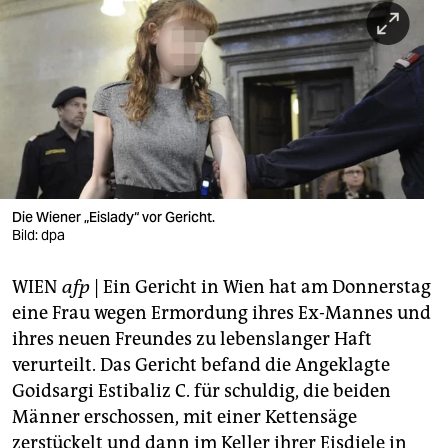
berlin
nord
wahrheit
verlag
verlag
veranstaltungen
Die Wiener „Eislady“ vor Gericht.
Bild: dpa
shop
WIEN
afp
| Ein Gericht in Wien hat am Donnerstag
fragen & hilfe
eine Frau wegen Ermordung ihres Ex-Mannes und
unterstützen
ihres neuen Freundes zu lebenslanger Haft
verurteilt. Das Gericht befand die Angeklagte
abo
Goidsargi Estibaliz C. für schuldig, die beiden
genossenschaft
Männer erschossen, mit einer Kettensäge
zerstückelt und dann im Keller ihrer Eisdiele in