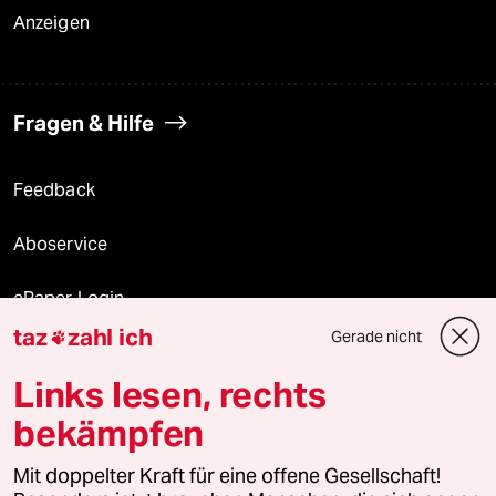
Anzeigen
Fragen & Hilfe
Feedback
Aboservice
ePaper Login
taz
zahl ich
Gerade nicht

Downloads für Abonnierende
Links lesen, rechts
bekämpfen
© 2026 taz Verlags und Vertriebs GmbH
Mit doppelter Kraft für eine offene Gesellschaft!
Alle Rechte vorbehalten. Bei rechtlichen Fragen oder für Genehmigungen
wenden Sie sich bitte an
lizenzen@taz.de