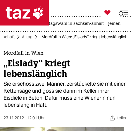

taz zahl ich
drohnen
rente
landtagswahl in sachsen-anhalt
jemen

taz zahl ich
llschaft
Alltag
Mordfall in Wien: „Eislady“ kriegt lebenslänglich
taz zahl ich
themen
Mordfall in Wien
„Eislady“ kriegt
politik
lebenslänglich
öko
Sie erschoss zwei Männer, zerstückelte sie mit einer
Kettensäge und goss sie dann im Keller ihrer
gesellschaft
Eisdiele in Beton. Dafür muss eine Wienerin nun
lebenslang in Haft.
kultur
sport
23.11.2012
12:01 Uhr
teilen