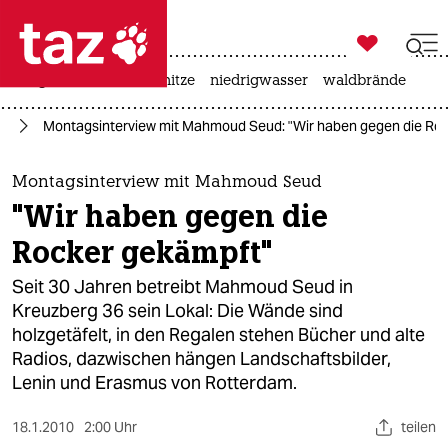

taz zahl ich
krieg in der ukraine
hitze
niedrigwasser
waldbrände

taz zahl ich
in
Montagsinterview mit Mahmoud Seud: "Wir haben gegen die Ro
taz zahl ich
themen
Montagsinterview mit Mahmoud Seud
"Wir haben gegen die
politik
Rocker gekämpft"
öko
Seit 30 Jahren betreibt Mahmoud Seud in
Kreuzberg 36 sein Lokal: Die Wände sind
gesellschaft
holzgetäfelt, in den Regalen stehen Bücher und alte
Radios, dazwischen hängen Landschaftsbilder,
kultur
Lenin und Erasmus von Rotterdam.
sport
18.1.2010
2:00 Uhr
teilen