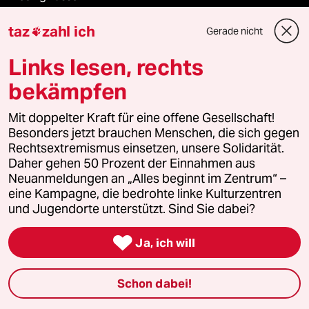
taz
zahl ich
Waldbrände
Gerade nicht

Links lesen, rechts
bekämpfen
Verlag
Mit doppelter Kraft für eine offene Gesellschaft!
Besonders jetzt brauchen Menschen, die sich gegen
Aktuelles
Rechtsextremismus einsetzen, unsere Solidarität.
Daher gehen 50 Prozent der Einnahmen aus
Hausblog
Neuanmeldungen an „Alles beginnt im Zentrum“ –
eine Kampagne, die bedrohte linke Kulturzentren
Die Seitenwende
und Jugendorte unterstützt. Sind Sie dabei?
Stellen

Ja, ich will
Presse
Schon dabei!