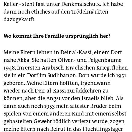
wollten.
Keller - steht fast unter Denkmalschutz. Ich habe
dann noch etliches auf den Trödelmärkten
Der Berliner:
Der 58-Jährige will hierbleiben: "Ich
dazugekauft.
wohne und lebe in Kreuzberg - wenn ich auch gerne
Urlaub in Marokko mache und die libanesische Küche
schätze."
Wo kommt Ihre Familie ursprünglich her?
Meine Eltern lebten in Deir al-Kassi, einem Dorf
nahe Akka. Sie hatten Oliven- und Feigenbäume.
1948, im ersten Arabisch-Israelischen Krieg, flohen
sie in ein Dorf im Südlibanon. Dort wurde ich 1951
geboren. Meine Eltern hofften, irgendwann
wieder nach Deir al-Kassi zurückkehren zu
können, aber die Angst vor den Israelis blieb. Als
dann auch noch 1953 mein ältester Bruder beim
Spielen von einem anderen Kind mit einem selbst
gebastelten Gewehr tödlich verletzt wurde, zogen
meine Eltern nach Beirut in das Flüchtlingslager