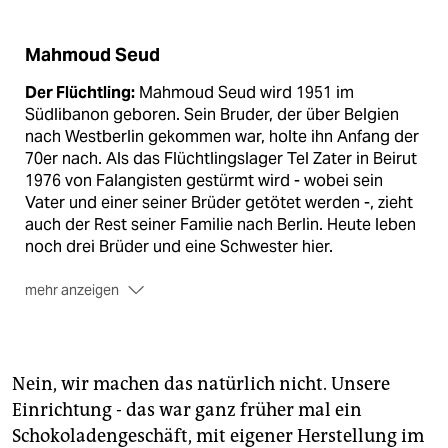
Mahmoud Seud
Der Flüchtling:
Mahmoud Seud wird 1951 im
Südlibanon geboren. Sein Bruder, der über Belgien
nach Westberlin gekommen war, holte ihn Anfang der
70er nach. Als das Flüchtlingslager Tel Zater in Beirut
1976 von Falangisten gestürmt wird - wobei sein
Vater und einer seiner Brüder getötet werden -, zieht
auch der Rest seiner Familie nach Berlin. Heute leben
noch drei Brüder und eine Schwester hier.
mehr anzeigen
Der Wirt:
Mahmoud und seine Brüder beschäftigen in
ihren Lokalen unter anderem Palästinenser aus ihrem
Dorf Deir al-Kassi und dem Flüchtlingslager Tel Zater.
Nein, wir machen das natürlich nicht. Unsere
In der Stiege gab es sogar mal eine "Pizza Tel Zater".
Einrichtung - das war ganz früher mal ein
Sie wurde wieder abgeschafft, weil die von dort
Schokoladengeschäft, mit eigener Herstellung im
Vertriebenen nicht immer daran erinnert werden