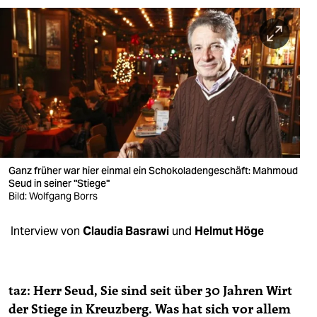
berlin
nord
wahrheit
verlag
verlag
veranstaltungen
Ganz früher war hier einmal ein Schokoladengeschäft: Mahmoud
shop
Seud in seiner "Stiege"
Bild: Wolfgang Borrs
fragen & hilfe
Interview von
Claudia Basrawi
und
Helmut Höge
unterstützen
abo
taz: Herr Seud, Sie sind seit über 30 Jahren Wirt
genossenschaft
der Stiege in Kreuzberg. Was hat sich vor allem