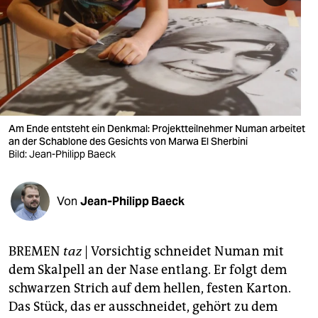
berlin
nord
wahrheit
verlag
verlag
Am Ende entsteht ein Denkmal: Projektteilnehmer Numan arbeitet
an der Schablone des Gesichts von Marwa El Sherbini
veranstaltungen
Bild: Jean-Philipp Baeck
shop
Von
Jean-Philipp Baeck
fragen & hilfe
unterstützen
BREMEN
taz
| Vorsichtig schneidet Numan mit
abo
dem Skalpell an der Nase entlang. Er folgt dem
schwarzen Strich auf dem hellen, festen Karton.
genossenschaft
Das Stück, das er ausschneidet, gehört zu dem