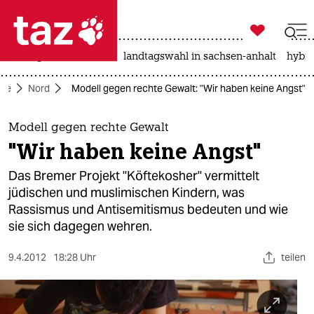

taz zahl ich
niedrigwasser
rente
landtagswahl in sachsen-anhalt
hybri

taz zahl ich
ite
Nord
Modell gegen rechte Gewalt: "Wir haben keine Angst"
taz zahl ich
themen
Modell gegen rechte Gewalt
"Wir haben keine Angst"
politik
Das Bremer Projekt "Köftekosher" vermittelt
öko
jüdischen und muslimischen Kindern, was
Rassismus und Antisemitismus bedeuten und wie
gesellschaft
sie sich dagegen wehren.
kultur
9.4.2012
18:28 Uhr
teilen
sport