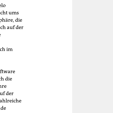
elo
nicht ums
phäre, die
ch auf der
e
och im
oftware
ch die
hre
uf der
zahlreiche
nde