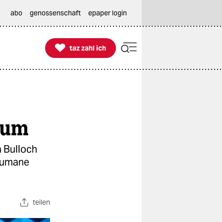
abo
genossenschaft
epaper login

taz zahl ich
taz zahl ich
aum
a Bulloch
 Humane
teilen