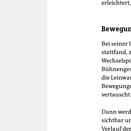
erleichter
Bewegun
Bei seiner
stattfand, 
Wechselspi
Bühnengesc
die Leinwa
Bewegungen
vertauscht
Dann werde
sichtbar un
Verlauf de