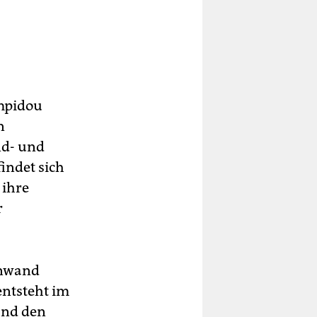
ompidou
n
nd- und
indet sich
 ihre
r
inwand
entsteht im
and den