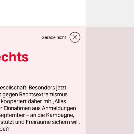
benheit.
Gerade nicht
en von
Alle diese
echts
t auf
tischen
avid Grubbs
esellschaft! Besonders jetzt
rt gegen Rechtsextremismus
z kooperiert daher mit „Alles
ller Einnahmen aus Anmeldungen
imal Art.
. September – an die Kampagne,
ngegen über
rstützt und Freiräume sichern will,
feld
bei?