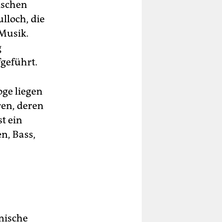
ischen
lloch, die
 Musik.
g
geführt.
oge liegen
ren, deren
t ein
n, Bass,
nische