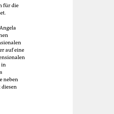
 für die
et.
 Angela
inen
nsionalen
er auf eine
ensionalen
 in
s
ne neben
 diesen