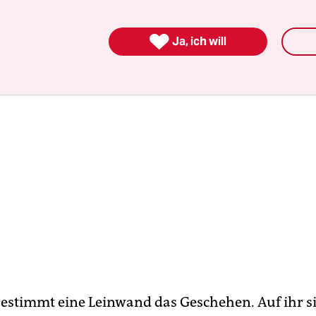
chselnder Dimensionen.

Ja, ich will
estimmt eine Leinwand das Geschehen. Auf ihr si