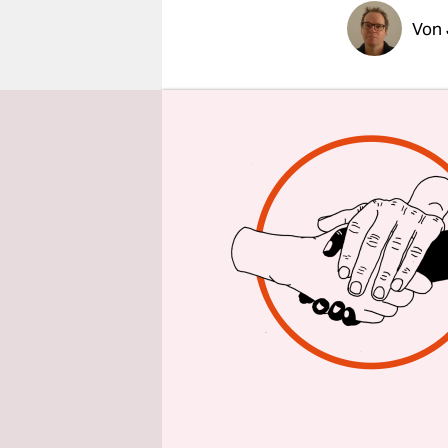
epaper login
Von
Hallo schö
Und eine B
Menschen, 
Elemente u
faszinieren
Performanc
Künstlerin
entwickelt
Bulloch ist
Das Settin
den Haufen