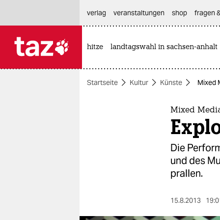
hautnavigation anspringen
hauptinhalt anspringen
footer anspringen
verlag
veranstaltungen
shop
fragen &
hitze
landtagswahl in sachsen-anhalt

taz zahl ich
taz zahl ich
Startseite
Kultur
Künste
Mixed 
themen
politik
Mixed Medi
Expl
öko
Die Perform
gesellschaft
und des Mus
prallen.
kultur
sport
15.8.2013
19:0