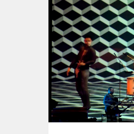
berlin
nord
wahrheit
verlag
verlag
veranstaltungen
shop
fragen & hilfe
unterstützen
abo
genossenschaft