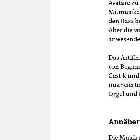
Avatare zu
Mitmusiker
den Bass be
Aber die v
anwesenden
Das Artifi
von Beginn
Gestik und
nuancierte
Orgel und
Annäheru
Die Musik 