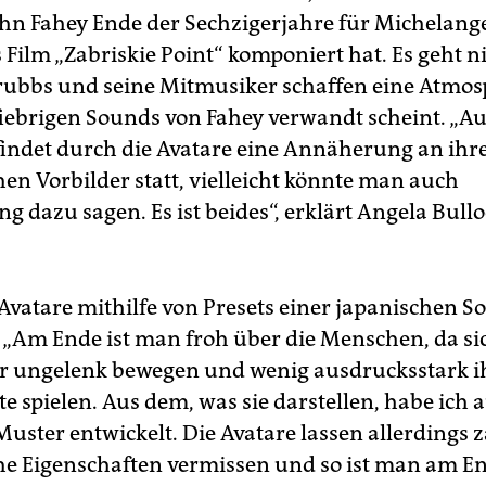
John Fahey Ende der Sechzigerjahre für Michelang
 Film „Zabriskie Point“ komponiert hat. Es geht 
Grubbs und seine Mitmusiker schaffen eine Atmos
fiebrigen Sounds von Fahey verwandt scheint. „Au
indet durch die Avatare eine Annäherung an ihr
en Vorbilder statt, vielleicht könnte man auch
g dazu sagen. Es ist beides“, erklärt Angela Bull
 Avatare mithilfe von Presets einer japanischen S
. „Am Ende ist man froh über die Menschen, da si
r ungelenk bewegen und wenig ausdrucksstark i
 spielen. Aus dem, was sie darstellen, habe ich a
uster entwickelt. Die Avatare lassen allerdings 
e Eigenschaften vermissen und so ist man am E