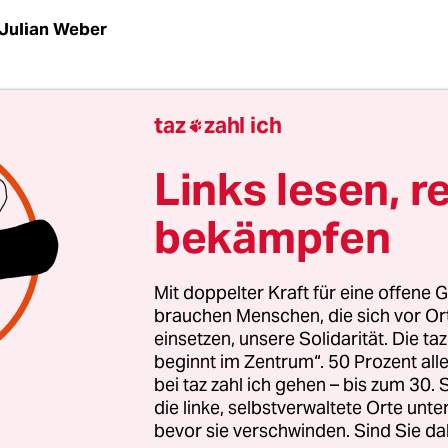
Julian Weber
ne neue Welt, hier kommt die Dissonanz der Erha
taz
zahl ich

izarrerie, die aus dem direkten Aufeinandertreff
Bühnenlicht, Installation und Avataren entsteht. 
Links lesen, r
nd Ebenen strapazieren unsere Vorstellungskraf
bekämpfen
de Weise. Es geht um „The Wired Salutation“, eine
e, die gemeinsam von der in Berlin lebenden bri
 Angela Bulloch und dem New Yorker Musiker D
Mit doppelter Kraft für eine offene G
 wurde.
brauchen Menschen, die sich vor O
einsetzen, unsere Solidarität. Die ta
beginnt im Zentrum“. 50 Prozent a
 bekannt für ihre serielle, ordnungsgeleitete Min
bei taz zahl ich gehen – bis zum 30
g für „The Wired Salutation“ wirft Ordnungen hi
die linke, selbstverwaltete Orte unte
. Die Bühne wird dabei zu einem Experimentier
bevor sie verschwinden. Sind Sie da