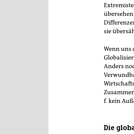
Extremiste
übersehen 
Differenze
sie übersä
Wenn uns d
Globalisie
Anders noch
Verwundbar
Wirtschafts
Zusammenbr
f. kein Au
Die glob