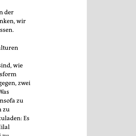
n der
nken, wir
assen.
ulturen
sind, wie
nsform
gegen, zwei
 Was
nsofa zu
n zu
zuladen: Es
ilal
i zu