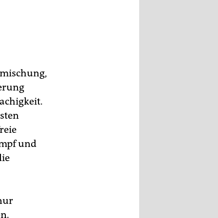
ermischung,
ierung
achigkeit.
gsten
reie
umpf und
die
nur
en.