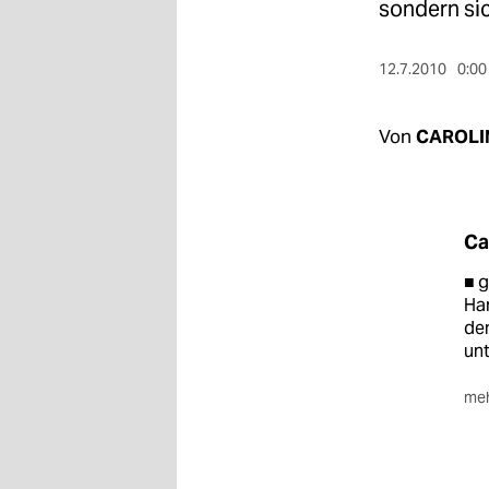
berlin
sondern sic
nord
12.7.2010
0:00
wahrheit
Von
CAROLI
verlag
verlag
veranstaltungen
Ca
shop
■ g
Har
fragen & hilfe
de
unt
unterstützen
meh
abo
■ D
Emc
genossenschaft
Jo