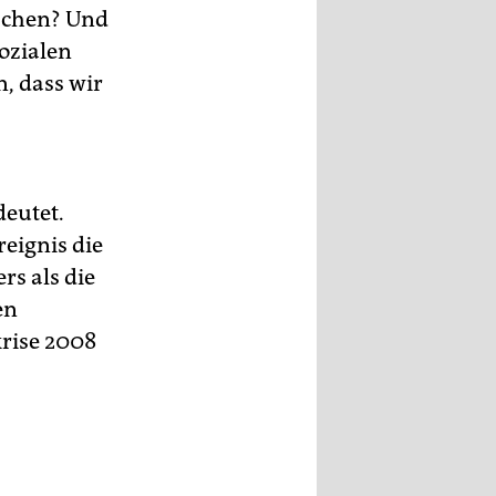
nschen? Und
ozialen
, dass wir
deutet.
reignis die
rs als die
en
krise 2008