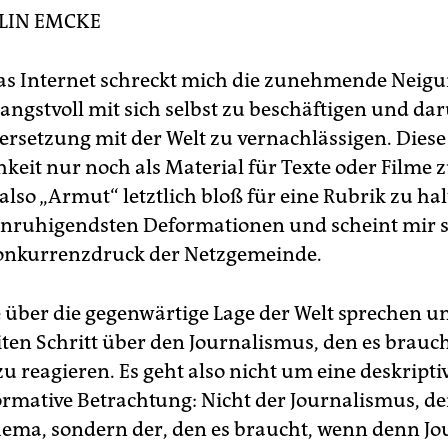
rnalismus“ hielt. Vollständige Fassung und weitere Info:
LIN EMCKE
w.carolin-emcke.de
as Internet schreckt mich die zunehmende Neig
 angstvoll mit sich selbst zu beschäftigen und da
rsetzung mit der Welt zu vernachlässigen. Diese
hkeit nur noch als Material für Texte oder Filme 
also „Armut“ letztlich bloß für eine Rubrik zu hal
nruhigendsten Deformationen und scheint mir s
Konkurrenzdruck der Netzgemeinde.
 über die gegenwärtige Lage der Welt sprechen un
ten Schritt über den Journalismus, den es brauc
zu reagieren. Es geht also nicht um eine deskripti
rmative Betrachtung: Nicht der Journalismus, den
hema, sondern der, den es braucht, wenn denn J