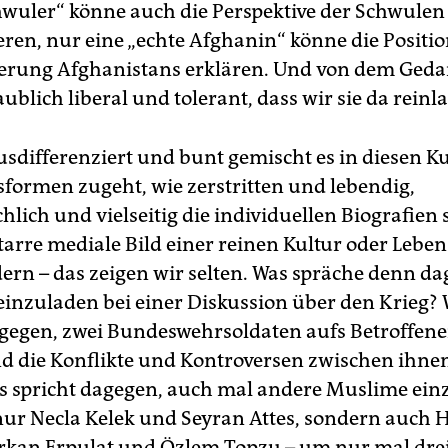
hwuler“ könne auch die Perspektive der Schwulen
eren, nur eine „echte Afghanin“ könne die Positio
kerung Afghanistans erklären. Und von dem Geda
ublich liberal und tolerant, dass wir sie da reinl
usdifferenziert und bunt gemischt es in diesen K
formen zugeht, wie zerstritten und lebendig,
lich und vielseitig die individuellen Biografien 
starre mediale Bild einer reinen Kultur oder Lebe
rn – das zeigen wir selten. Was spräche denn da
inzuladen bei einer Diskussion über den Krieg?
gegen, zwei Bundeswehrsoldaten aufs Betroffene
nd die Konflikte und Kontroversen zwischen ihne
s spricht dagegen, auch mal andere Muslime ein
 nur Necla Kelek und Seyran Attes, sondern auch H
rkan Erpulat und Özlem Topzu – um nur mal dre