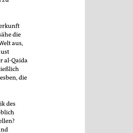
Herkunft
sähe die
Welt aus,
aust
r al-Qaida
ießlich
esben, die
ik des
eblich
ellen?
und