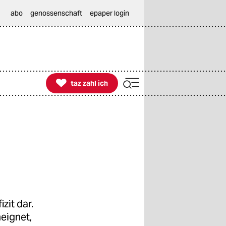
abo
genossenschaft
epaper login

taz zahl ich
taz zahl ich
zit dar.
neignet,