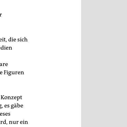
r
it, die sich
edien
lare
ie Figuren
n Konzept
g, es gäbe
eses
rd, nur ein