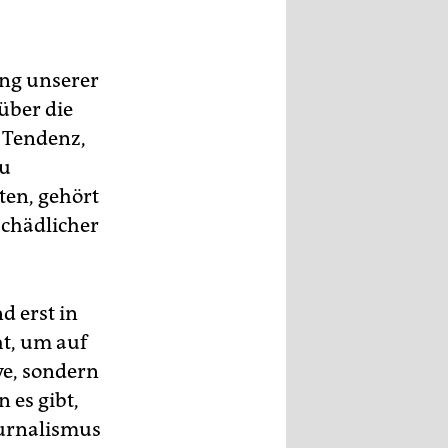
ung unserer
rüber die
 Tendenz,
zu
ten, gehört
chädlicher
d erst in
ht, um auf
ve, sondern
 es gibt,
ournalismus