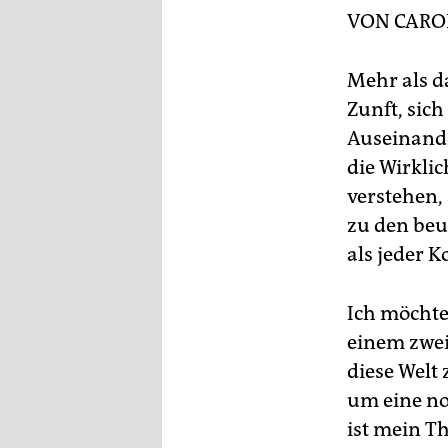
Jou
epaper login
VON
CARO
ww
Mehr als d
Zunft, sich
Auseinande
die Wirklic
verstehen, 
zu den beu
als jeder 
Ich möchte
einem zwei
diese Welt 
um eine no
ist mein T