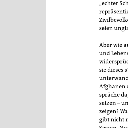
„echter Sc
repräsenti
Zivilbevöl
seien ungla
Aber wie a
und Lebens
widersprüch
sie dieses 
unterwande
Afghanen e
spräche da
setzen – u
zeigen? Wa
gibt nicht
Sezgin, Nu