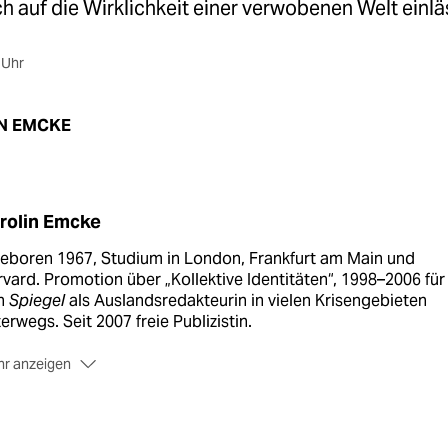
h auf die Wirklichkeit einer verwobenen Welt einlä
 Uhr
N EMCKE
rolin Emcke
eboren 1967, Studium in London, Frankfurt am Main und
vard. Promotion über „Kollektive Identitäten“, 1998–2006 für
n
Spiegel
als Auslandsredakteurin in vielen Krisengebieten
erwegs. Seit 2007 freie Publizistin.
r anzeigen
ie taz dokumentiert eine gekürzte Fassung der Rede, die Car
ke am 10. Juli bei der Jahreskonferenz der
urnalistenvereinigung Netzwerk Recherche zur „Lage des