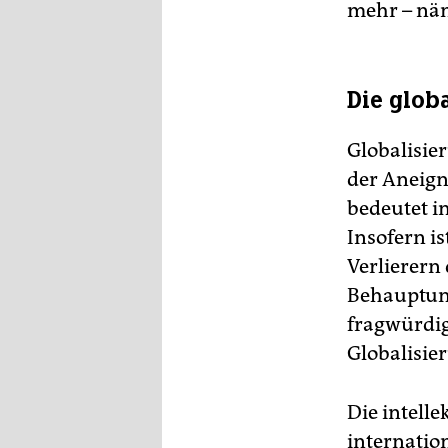
mehr – näml
Die glob
Globalisier
der Aneign
bedeutet 
Insofern is
Verlierern 
Behauptung
fragwürdig
Globalisie
Die intell
internation