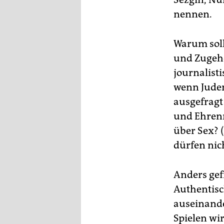
nennen.
Warum sollt
und Zugehö
journalisti
wenn Juden
ausgefragt
und Ehrenm
über Sex? (
dürfen nic
Anders gef
Authentisc
auseinande
Spielen wi