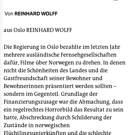
berlin
nord
Von
REINHARD WOLFF
wahrheit
aus Oslo
REINHARD WOLFF
verlag
Die Regierung in Oslo bezahlte im letzten Jahr
verlag
mehrere ausländische Fernsehgesellschaften
dafür, Filme über Norwegen zu drehen. In denen
veranstaltungen
nicht die Schönheiten des Landes und die
shop
Gastfreundschaft seiner Bewohner und
Bewohnerinnen präsentiert werden sollten –
fragen & hilfe
sondern im Gegenteil. Grundlage der
unterstützen
Finanzierungszusage war die Abmachung, dass
ein regelrechtes Horrorbild das Resultat zu sein
abo
hatte, Abschreckung durch Schilderung der
genossenschaft
Zustände in norwegischen
Flüchtlingsunterkünften und die schlechte