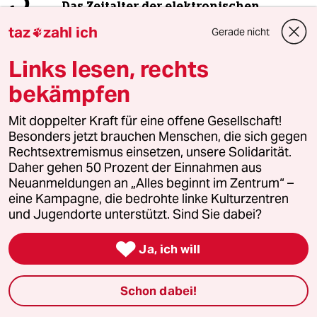
3
Das Zeitalter der elektronischen
Kriegsführung
taz
zahl ich
Gerade nicht

Links lesen, rechts
4
Die Wahrheit
bekämpfen
56 Millionen Deutsche sind betroffen
Mit doppelter Kraft für eine offene Gesellschaft!
Besonders jetzt brauchen Menschen, die sich gegen
Rechtsextremismus einsetzen, unsere Solidarität.
5
Über die geschlechtergerechte Stadt
Daher gehen 50 Prozent der Einnahmen aus
„Die Stadt ist gemacht für den weißen
Neuanmeldungen an „Alles beginnt im Zentrum“ –
Mann in einem Auto“
eine Kampagne, die bedrohte linke Kulturzentren
und Jugendorte unterstützt. Sind Sie dabei?
6
Antifas in Sachsen-Anhalt

Ja, ich will
Der Ernstfall
Schon dabei!