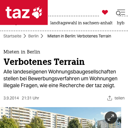

taz zahl ich
niedrigwasser
rente
landtagswahl in sachsen-anhalt
hybri

taz zahl ich
Startseite
Berlin
Mieten in Berlin: Verbotenes Terrain
taz zahl ich
themen
Mieten in Berlin
Verbotenes Terrain
politik
Alle landeseigenen Wohnungsbaugesellschaften
öko
stellen bei Bewerbungsverfahren um Wohnungen
illegale Fragen, wie eine Recherche der taz zeigt.
gesellschaft
3.9.2014
21:31 Uhr
teilen
kultur
sport