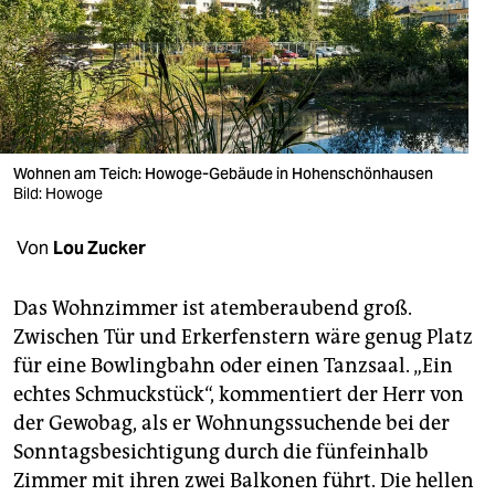
berlin
nord
wahrheit
verlag
Wohnen am Teich: Howoge-Gebäude in Hohenschönhausen
Bild: Howoge
verlag
veranstaltungen
Von
Lou Zucker
shop
Das Wohnzimmer ist atemberaubend groß.
fragen & hilfe
Zwischen Tür und Erkerfenstern wäre genug Platz
für eine Bowlingbahn oder einen Tanzsaal. „Ein
unterstützen
echtes Schmuckstück“, kommentiert der Herr von
abo
der Gewobag, als er Wohnungssuchende bei der
Sonntagsbesichtigung durch die fünfeinhalb
genossenschaft
Zimmer mit ihren zwei Balkonen führt. Die hellen