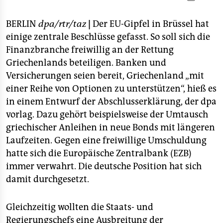
berlin
nord
BERLIN
dpa/rtr/taz
|
Der EU-Gipfel in Brüssel hat
einige zentrale Beschlüsse gefasst. So soll sich die
wahrheit
Finanzbranche freiwillig an der Rettung
Griechenlands beteiligen. Banken und
verlag
Versicherungen seien bereit, Griechenland „mit
verlag
einer Reihe von Optionen zu unterstützen“, hieß es
in einem Entwurf der Abschlusserklärung, der dpa
veranstaltungen
vorlag. Dazu gehört beispielsweise der Umtausch
shop
griechischer Anleihen in neue Bonds mit längeren
Laufzeiten. Gegen eine freiwillige Umschuldung
fragen & hilfe
hatte sich die Europäische Zentralbank (EZB)
unterstützen
immer verwahrt. Die deutsche Position hat sich
damit durchgesetzt.
abo
genossenschaft
Gleichzeitig wollten die Staats- und
Regierungschefs eine Ausbreitung der