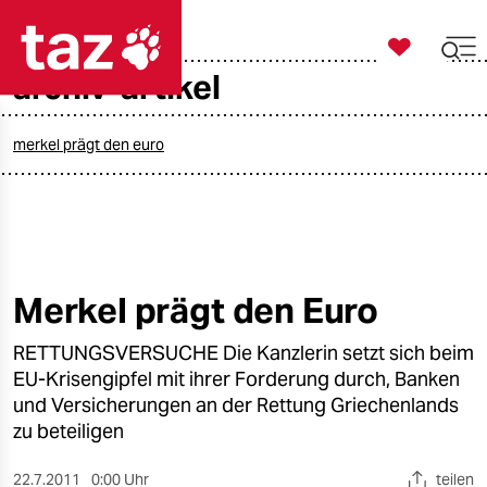

taz zahl ich
archiv-artikel

taz zahl ich
taz zahl ich
merkel prägt den euro
themen
politik
öko
Merkel prägt den Euro
gesellschaft
RETTUNGSVERSUCHE Die Kanzlerin setzt sich beim
EU-Krisengipfel mit ihrer Forderung durch, Banken
kultur
und Versicherungen an der Rettung Griechenlands
zu beteiligen
sport
22.7.2011
0:00 Uhr
teilen