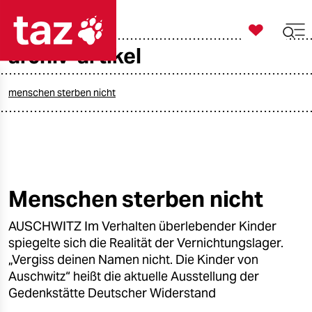

taz zahl ich
archiv-artikel

taz zahl ich
taz zahl ich
menschen sterben nicht
themen
politik
öko
Menschen sterben nicht
gesellschaft
AUSCHWITZ Im Verhalten überlebender Kinder
spiegelte sich die Realität der Vernichtungslager.
kultur
„Vergiss deinen Namen nicht. Die Kinder von
Auschwitz“ heißt die aktuelle Ausstellung der
sport
Gedenkstätte Deutscher Widerstand