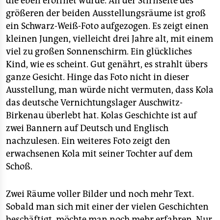
die eben eröffnet wurde. An der Stirnseite des
epaper login
größeren der beiden Ausstellungsräume ist groß
ein Schwarz-Weiß-Foto aufgezogen. Es zeigt einen
kleinen Jungen, vielleicht drei Jahre alt, mit einem
viel zu großen Sonnenschirm. Ein glückliches
Kind, wie es scheint. Gut genährt, es strahlt übers
ganze Gesicht. Hinge das Foto nicht in dieser
Ausstellung, man würde nicht vermuten, dass Kola
das deutsche Vernichtungslager Auschwitz-
Birkenau überlebt hat. Kolas Geschichte ist auf
zwei Bannern auf Deutsch und Englisch
nachzulesen. Ein weiteres Foto zeigt den
erwachsenen Kola mit seiner Tochter auf dem
Schoß.
Zwei Räume voller Bilder und noch mehr Text.
Sobald man sich mit einer der vielen Geschichten
beschäftigt, möchte man noch mehr erfahren. Nur