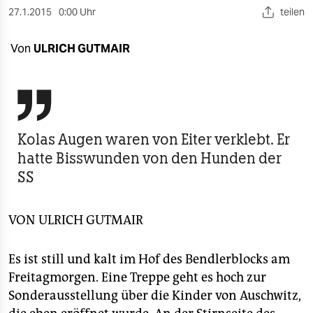
berlin
27.1.2015
0:00 Uhr
teilen
nord
Von
ULRICH GUTMAIR
wahrheit
verlag

verlag
Kolas Augen waren von Eiter verklebt. Er
veranstaltungen
hatte Bisswunden von den Hunden der
SS
shop
fragen & hilfe
VON
ULRICH GUTMAIR
unterstützen
Es ist still und kalt im Hof des Bendlerblocks am
abo
Freitagmorgen. Eine Treppe geht es hoch zur
genossenschaft
Sonderausstellung über die Kinder von Auschwitz,