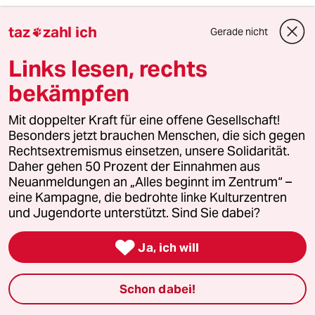
taz
zahl ich
Gerade nicht

Jobcenter verschwendet Geld
Links lesen, rechts
Herr Ashaq spricht kurz Griechisch mit seiner Frau
bekämpfen
und sagt dann: „Meine Frau sagt, ich soll noch das
mit der Staatsbürgerschaft erzählen. Was wir nicht
Mit doppelter Kraft für eine offene Gesellschaft!
verstehen, unsere Kinder sind nicht deutsche
Besonders jetzt brauchen Menschen, die sich gegen
Kinder. Ich war beim Bürgeramt mit den
Rechtsextremismus einsetzen, unsere Solidarität.
Daher gehen 50 Prozent der Einnahmen aus
Geburtsurkunden, hab gesagt: Das sind meine
Neuanmeldungen an „Alles beginnt im Zentrum“ –
Kinder, die Mutter ist EU-Bürgerin, wir wollen
eine Kampagne, die bedrohte linke Kulturzentren
einen deutschen Pass haben für die Kinder. Der
und Jugendorte unterstützt. Sind Sie dabei?
Mann sagt nein! Wieso nein, frage ich, alle sind
hier geboren, haben deutsche Geburtsurkunden.

Ja, ich will
Er sagt, erst nach acht Jahren können die Kinder
einen deutschen Pass bekommen.“ Fatima steigt
Schon dabei!
von meinen Füßen herunter und klettert auf die
Knie des Vaters, der sie liebevoll in seine Arme