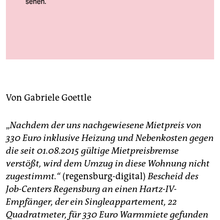
berlin
nord
wahrheit
Herr Ashaq und Fatima in ihrem Einzimmer­appartement
Foto: Gabriele Goettle
verlag
verlag
Von
Gabriele Goettle
veranstaltungen
shop
„
Nachdem der uns nachgewiesene Mietpreis von
330 Euro inklusive Heizung und Nebenkosten gegen
fragen & hilfe
die seit 01.08.2015 gültige Mietpreisbremse
unterstützen
verstößt, wird dem Umzug in diese Wohnung nicht
zugestimmt.“
(regensburg-digital)
Bescheid des
abo
Job-Centers Regensburg an einen Hartz-IV-
Empfänger, der ein Singleappartement, 22
genossenschaft
Quadratmeter, für 330 Euro Warmmiete gefunden