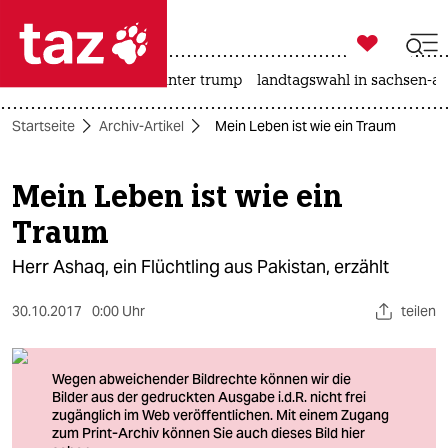

taz zahl ich
nahost-konflikt
usa unter trump
landtagswahl in sachsen-an

taz zahl ich
Startseite
Archiv-Artikel
Mein Leben ist wie ein Traum
taz zahl ich
themen
Mein Leben ist wie ein
Traum
politik
Herr Ashaq, ein Flüchtling aus Pakistan, erzählt
öko
30.10.2017
0:00 Uhr
teilen
gesellschaft
kultur
sport