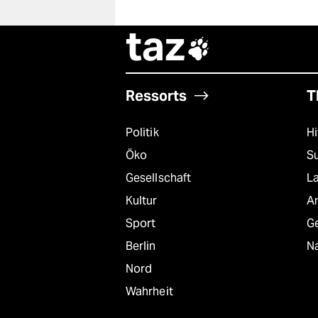
taz

Ressorts
T
Politik
Hi
Öko
S
Gesellschaft
L
Kultur
A
Sport
G
Berlin
Na
Nord
Wahrheit