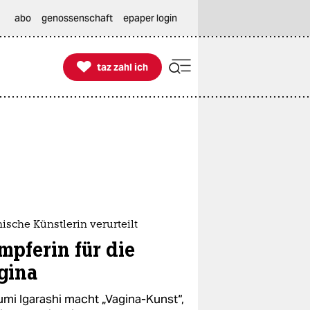
abo
genossenschaft
epaper login

taz zahl ich
taz zahl ich
ische Künstlerin verurteilt
mpferin für die
gina
mi Igarashi macht „Vagina-Kunst“,