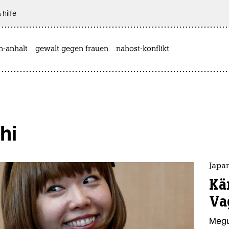
 hilfe
n-anhalt
gewalt gegen frauen
nahost-konflikt
hi
Japan
Kä
Va
Megu