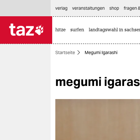
hautnavigation anspringen
hauptinhalt anspringen
footer anspringen
verlag
veranstaltungen
shop
fragen &
hitze
surfen
landtagswahl in sachse

taz zahl ich
taz zahl ich
Startseite
Megumi Igarashi
themen
politik
megumi igaras
öko
gesellschaft
kultur
sport