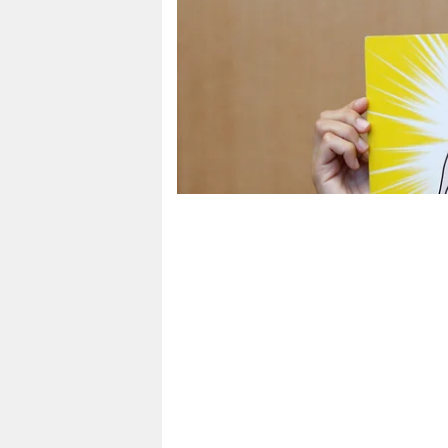
berlin
nord
wahrheit
verlag
verlag
veranstaltungen
shop
fragen & hilfe
unterstützen
abo
genossenschaft