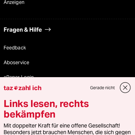
Anzeigen
Fragen & Hilfe
Feedback
Aboservice
ePaper Login
taz
zahl ich
Gerade nicht

Downloads für Abonnierende
Links lesen, rechts
bekämpfen
© 2026 taz Verlags und Vertriebs GmbH
Mit doppelter Kraft für eine offene Gesellschaft!
Alle Rechte vorbehalten. Bei rechtlichen Fragen oder für Genehmigungen
wenden Sie sich bitte an
lizenzen@taz.de
Besonders jetzt brauchen Menschen, die sich gegen