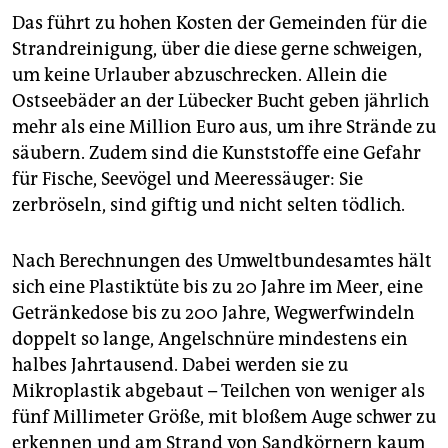
Messungen gewährleisten, Seekarten herausgeben.
Das führt zu hohen Kosten der Gemeinden für die
Strandreinigung, über die diese gerne schweigen,
Projekte:
Die komplizierteste Einzelaufgabe ist die
um keine Urlauber abzuschrecken. Allein die
Raumordnung in den deutschen Teilen von Nord- und
Ostsee und damit sämtliche Genehmigungsverfahren
Ostseebäder an der Lübecker Bucht geben jährlich
für Offshore-Windparks, Netzleitungen und Pipelines.
mehr als eine Million Euro aus, um ihre Strände zu
säubern. Zudem sind die Kunststoffe eine Gefahr
für Fische, Seevögel und Meeressäuger: Sie
zerbröseln, sind giftig und nicht selten tödlich.
Nach Berechnungen des Umweltbundesamtes hält
sich eine Plastiktüte bis zu 20 Jahre im Meer, eine
Getränkedose bis zu 200 Jahre, Wegwerfwindeln
doppelt so lange, Angelschnüre mindestens ein
halbes Jahrtausend. Dabei werden sie zu
Mikroplastik abgebaut – Teilchen von weniger als
fünf Millimeter Größe, mit bloßem Auge schwer zu
erkennen und am Strand von Sandkörnern kaum