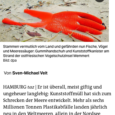
berlin
nord
wahrheit
verlag
verlag
Stammen vermutlich vom Land und gefährden nun Fische, Vögel
und Meeressäuger: Gummihandschuh und Kunststoffkanister am
veranstaltungen
Strand der ostfriesischen Vogelschutzinsel Memmert
Bild: dpa
shop
Von
Sven-Michael Veit
fragen & hilfe
unterstützen
HAMBURG
taz
| Er ist überall, meist giftig und
ungeheuer langlebig: Kunststoffmüll hat sich zum
abo
Schrecken der Meere entwickelt. Mehr als sechs
genossenschaft
Millionen Tonnen Plastikabfälle landen jährlich
neu in den Weltmeeren, allein in der Nordsee