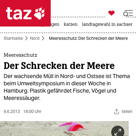

taz zahl ich
ceuta
hitze
bergsteigen
katzen
landtagswahl in sachsen-

taz zahl ich
Startseite
Nord
Meeresschutz: Der Schrecken der Meere
taz zahl ich
themen
Meeresschutz
Der Schrecken der Meere
politik
Der wachsende Müll in Nord- und Ostsee ist Thema
öko
beim Umweltsymposium in dieser Woche in
Hamburg. Plastik gefährdet Fische, Vögel und
gesellschaft
Meeressäuger.
kultur
9.6.2013
18:00 Uhr
teilen
sport