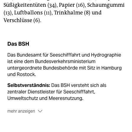
Süßigkeitentüten (34), Papier (16), Schaumgummi
(13), Luftballons (11), Trinkhalme (8) und
Verschlüsse (6).
Das BSH
Das Bundesamt für Seeschifffahrt und Hydrographie
ist eine dem Bundesverkehrsministerium
untergeordnete Bundesbehörde mit Sitz in Hamburg
und Rostock.
Selbstverständnis:
Das BSH versteht sich als
zentraler Dienstleister für Seeschifffahrt,
Umweltschutz und Meeresnutzung.
mehr anzeigen
Aufgaben:
Seeschifffahrt und maritime Wirtschaft
unterstützen, Sicherheit und Umweltschutz stärken,
nachhaltige Meeresnutzung fördern, Kontinuität von