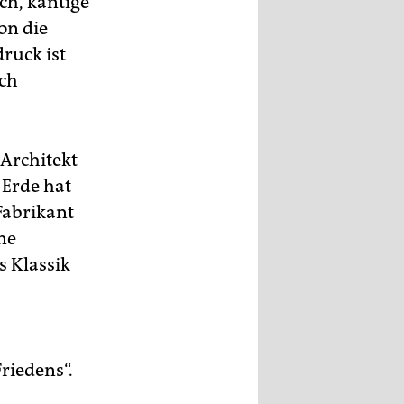
h, kantige
on die
ruck ist
ich
 Architekt
 Erde hat
 Fabrikant
ne
s Klassik
riedens“.