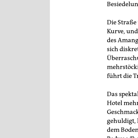
epaper login
Besiedelun
Die Straße
Kurve, und
des Amang
sich diskre
Überraschu
mehrstöcki
führt die 
Das spektak
Hotel mehr,
Geschmacks
gehuldigt,
dem Boden 