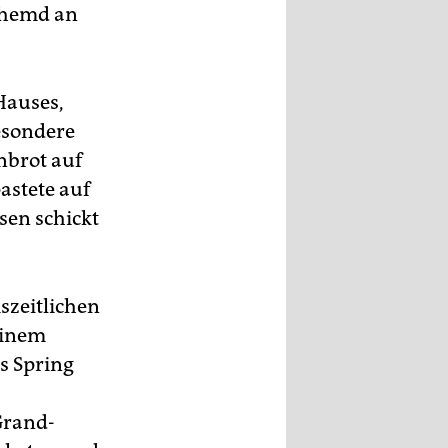
shemd an
Hauses,
esondere
nbrot auf
astete auf
sen schickt
szeitlichen
einem
s Spring
Grand-