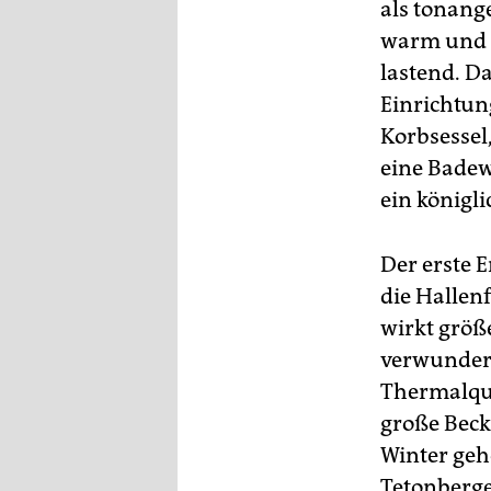
als tonang
warm und d
lastend. D
Einrichtun
Korbsessel,
eine Badew
ein königl
Der erste
die Hallenf
wirkt größ
verwunderl
Thermalque
große Beck
Winter gehe
Tetonberge