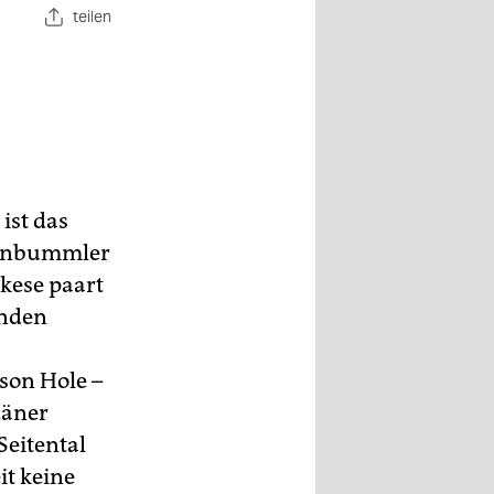
teilen
 ist das
ltenbummler
skese paart
enden
son Hole –
däner
 Seitental
it keine