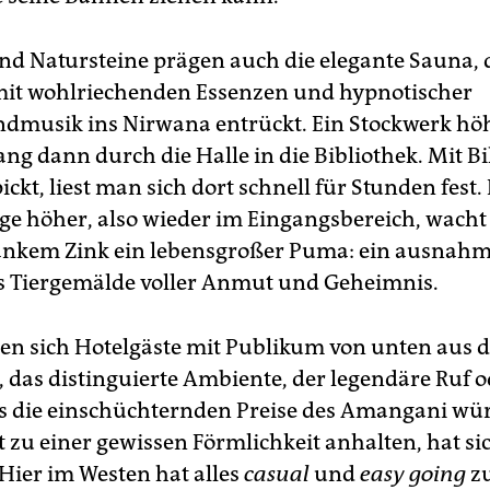
d Natursteine prägen auch die elegante Sauna, d
it wohlriechenden Essenzen und hypnotischer
dmusik ins Nirwana entrückt. Ein Stockwerk höh
ng dann durch die Halle in die Bibliothek. Mit 
ickt, liest man sich dort schnell für Stunden fest.
age höher, also wieder im Eingangsbereich, wacht
ankem Zink ein lebensgroßer Puma: ein ausnah
 Tiergemälde voller Anmut und Geheimnis.
en sich Hotelgäste mit Publikum von unten aus d
, das distinguierte Ambiente, der legendäre Ruf 
 die einschüchternden Preise des Amangani wü
 zu einer gewissen Förmlichkeit anhalten, hat si
 Hier im Westen hat alles
casual
und
easy going
zu