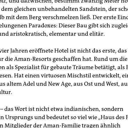
z, und dazwischen, bestimmt zwanzig Meter hoc
 dem gleichen unbehandelten Sandstein, der sch
lb mit dem Berg verschmelzen ließ. Der erste Eind
gelungenen Paradoxes: Dieser Bau gibt sich zugle
nd aristokratisch, elementar und elitär.
vier Jahren eröffnete Hotel ist nicht das erste, das
für die Aman-Resorts geschaffen hat. Rund um die
on als Spezialist für gebaute Träume betätigt, als
sen. Hat einen virtuosen Mischstil entwickelt, ei
us altem Adel und New Age, aus Ost und West, au
ltur.
 das Wort ist nicht etwa indianischen, sondern
en Ursprungs und bedeutet so viel wie „Haus des F
n Mitglieder der Aman-Familie tragen ähnlich