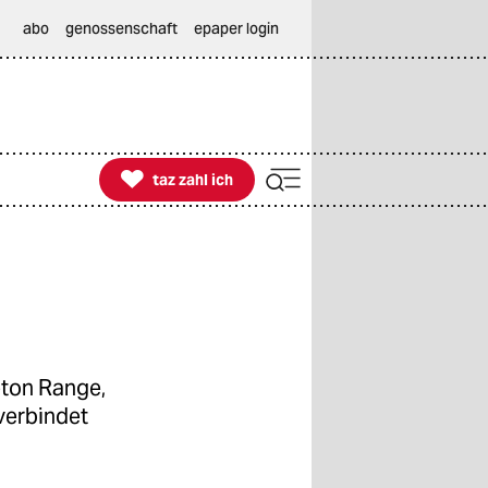
abo
genossenschaft
epaper login

taz zahl ich
taz zahl ich
eton Range,
verbindet