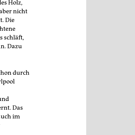
es Holz,
aber nicht
t. Die
chtene
 schläft,
nn. Dazu
chon durch
rlpool
 und
rnt. Das
 auch im
r