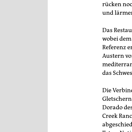
rücken no
und lärmen
Das Restau
wobei dem
Referenz e
Austern vo
mediterran
das Schwes
Die Verbin
Gletschern
Dorado des
Creek Ranc
abgeschied