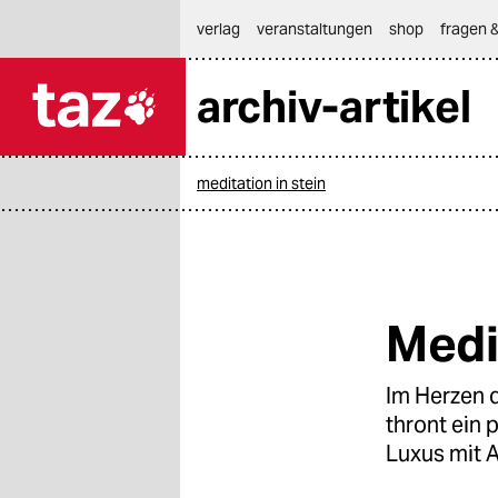
hautnavigation anspringen
hauptinhalt anspringen
footer anspringen
verlag
veranstaltungen
shop
fragen &
archiv-artikel

taz zahl ich
taz zahl ich
meditation in stein
themen
politik
öko
Medi
gesellschaft
Im Herzen d
kultur
thront ein
sport
Luxus mit 