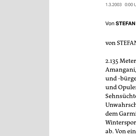
berlin
1.3.2003
0:00 
nord
Von
STEFA
wahrheit
verlag
von
STEF
verlag
2.135 Meter
veranstaltungen
Amangani, 
shop
und -bürge
und Opulen
fragen & hilfe
Sehnsüchte
unterstützen
Unwahrsche
dem Garmi
abo
Wintersport
genossenschaft
ab. Von ei