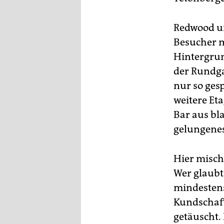
Redwood un
Besucher m
Hintergrun
der Rundga
nur so gesp
weitere Et
Bar aus bl
gelungenes
Hier misch
Wer glaubt
mindestens
Kundschaft
getäuscht.