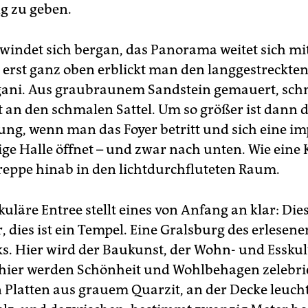
g zu geben.
 windet sich bergan, das Panorama weitet sich mit
 erst ganz oben erblickt man den langgestreckte
ani. Aus graubraunem Sandstein gemauert, schm
t an den schmalen Sattel. Um so größer ist dann d
ng, wenn man das Foyer betritt und sich eine i
ge Halle öffnet – und zwar nach unten. Wie eine
Treppe hinab in den lichtdurchfluteten Raum.
uläre Entree stellt eines von Anfang an klar: Dies
 dies ist ein Tempel. Eine Gralsburg des erlesene
. Hier wird der Baukunst, der Wohn- und Esskul
 hier werden Schönheit und Wohlbehagen zelebrie
Platten aus grauem Quarzit, an der Decke leuch