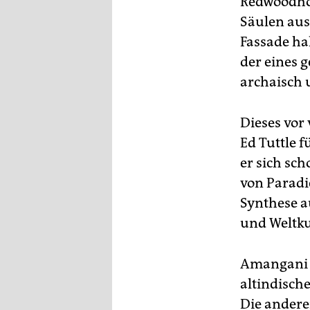
Redwoodhol
Säulen aus
Fassade ha
der eines 
archaisch u
Dieses vor 
Ed Tuttle 
er sich sch
von Paradie
Synthese a
und Weltku
Amangani –
altindisch
Die andere