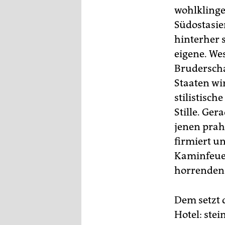
wohlklinge
Südostasien
hinterher 
eigene. We
Bruderscha
Staaten wi
stilistisch
Stille. Ger
jenen prah
firmiert u
Kaminfeuer
horrenden
Dem setzt 
Hotel: ste