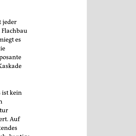
 jeder
n Flachbau
iegt es
ie
mposante
 Kaskade
 ist kein
n
tur
rt. Auf
tendes