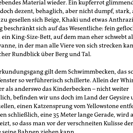
ebendes Material wieder. Ein kupferrot glimmend
och dezent, behaglich, aber nicht dumpf, stark, 
azu gesellen sich Beige, Khaki und etwas Anthrazi
g beschränkt sich auf das Wesentliche: fein geflo
 ein King-Size-Bett, auf dem man eher schwebt als
anne, in der man alle Viere von sich strecken ka
icher Rundblick über Berg und Tal.
 Erkundungsgang gilt dem Schwimmbecken, das s
enster so verführerisch schillerte. Allein der Whi
er als anderswo das Kinderbecken – nicht weiter
ich, befinden wir uns doch im Land der Geysire
llen, einen Katzensprung vom Yellowstone entfe
en schließlich, eine 35 Meter lange Gerade, wird
izt, so dass man vor der verschneiten Kulisse de
 seine Bahnen ziehen kann.