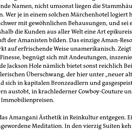
nde Namen, nicht umsonst liegen die Stammhäu
. Wer je in einem solchen Märchenhotel logiert ha
schwer mit gewöhnlichen Behausungen, und sei es
shalb die Kunden aus aller Welt eine Art epikurei
ft der Amanisten bilden. Das einzige Aman-Reso
rkt auf erfrischende Weise unamerikanisch. Zeigt
e Finesse, begnügt sich mit Andeutungen, inszenie
ade Jackson Hole nämlich bietet sonst reichlich Bei
lerischen Überschwang, der hier unter „neuer al
nd sich in kapitalen Bronzeadlern und gasgespeis
n austobt, in krachlederner Cowboy-Couture u
 Immobilienpreisen.
das Amangani Ästhetik in Reinkultur entgegen. E
ingewordene Meditation. In den vierzig Suiten ke