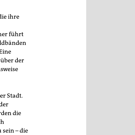
ie ihre
er führt
Bildbänden
 Eine
 über der
msweise
er Stadt.
oder
rden die
ch
 sein – die