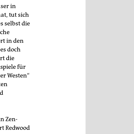
ser in
t, tut sich
 selbst die
sche
rt in den
 es doch
rt die
spiele für
ter Westen“
ten
nd
in Zen-
hrt Redwood