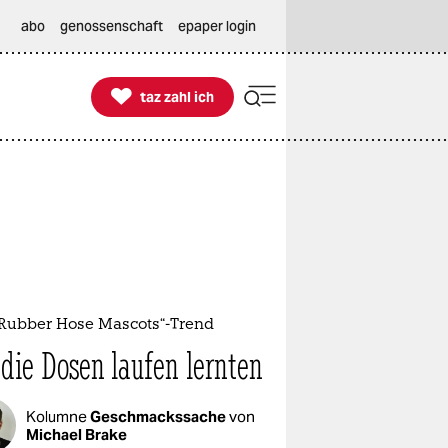
abo
genossenschaft
epaper login

taz zahl ich
taz zahl ich
„Rubber Hose Mascots“-Trend
 die Dosen laufen lernten
Kolumne
Geschmackssache
von
Michael Brake