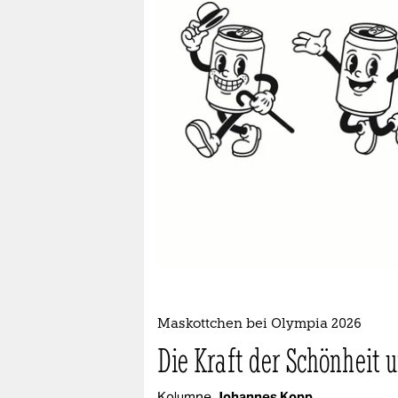
berlin
nord
wahrheit
verlag
verlag
veranstaltungen
shop
fragen & hilfe
unterstützen
Maskottchen bei Olympia 2026
abo
Die Kraft der Schönheit
genossenschaft
Kolumne
Johannes Kopp