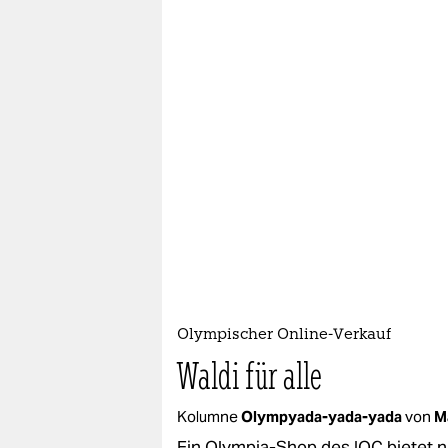
Olympischer Online-Verkauf
Waldi für alle
Kolumne
Olympyada-yada-yada
von
M
Ein Olympia-Shop des IOC bietet n