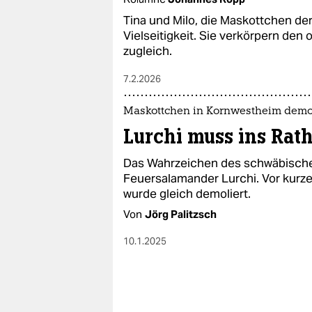
epaper login
Tina und Milo, die Maskottchen de
Vielseitigkeit. Sie verkörpern den
zugleich.
7.2.2026
Maskottchen in Kornwestheim demol
Lurchi muss ins Rat
Das Wahrzeichen des schwäbische
Feuersalamander Lurchi. Vor kurze
wurde gleich demoliert.
Von
Jörg Palitzsch
10.1.2025