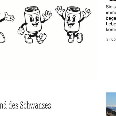
Sie 
imme
bege
Lebe
komm
31.5.
 und des Schwanzes